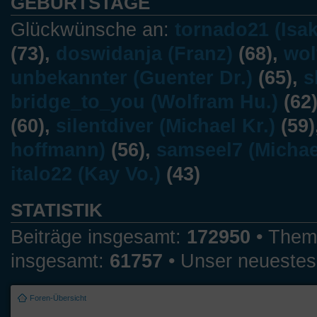
GEBURTSTAGE
Glückwünsche an:
tornado21 (Isak
(73),
doswidanja (Franz)
(68),
wol
unbekannter (Guenter Dr.)
(65),
s
bridge_to_you (Wolfram Hu.)
(62
(60),
silentdiver (Michael Kr.)
(59)
hoffmann)
(56),
samseel7 (Michae
italo22 (Kay Vo.)
(43)
STATISTIK
Beiträge insgesamt:
172950
• Them
insgesamt:
61757
• Unser neuestes
Foren-Übersicht