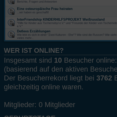
Berichte, Fragen und Antworten
Eine osteuropäische Frau heiraten
...wir haben es geschafft!
InterFriendship KINDERHILFSPROJEKT Weißrussland
"Hilfe für Kinder aus Tschernobyl e.V." und "Freunde der Kinder von Tscherno
e.V."
Detlevs Erzählungen
Wie lebt es sich in einer "Zwei Kulturen - Ehe"? Wie sind die Russen? Wie sieht
vieles mehr...
WER IST ONLINE?
Insgesamt sind
10
Besucher online: 
(basierend auf den aktiven Besuche
Der Besucherrekord liegt bei
3762
B
gleichzeitig online waren.
Mitglieder: 0 Mitglieder