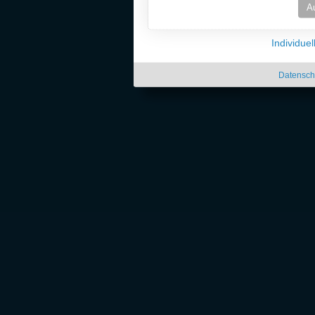
A
Individue
Datensch