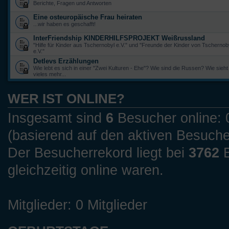
Berichte, Fragen und Antworten
Eine osteuropäische Frau heiraten
...wir haben es geschafft!
InterFriendship KINDERHILFSPROJEKT Weißrussland
"Hilfe für Kinder aus Tschernobyl e.V." und "Freunde der Kinder von Tscherno
e.V."
Detlevs Erzählungen
Wie lebt es sich in einer "Zwei Kulturen - Ehe"? Wie sind die Russen? Wie sieht
vieles mehr...
WER IST ONLINE?
Insgesamt sind
6
Besucher online: 0
(basierend auf den aktiven Besuche
Der Besucherrekord liegt bei
3762
B
gleichzeitig online waren.
Mitglieder: 0 Mitglieder