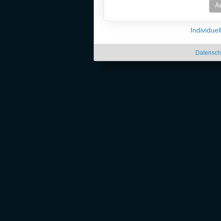
A
Individue
Datensch