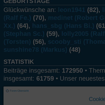
GEBURTSTAGE
Glückwünsche an:
leon1941
(82),
(Ralf Fe.)
(70),
medinet (Robert Gr
Xx.)
(64),
hans_sbg (Hans Bi.)
(61
(Stephan Sc.)
(59),
lolly2005 (Ralf
(Torsten)
(56),
scooby_sti (Thoma
sunshine78 (Markus)
(48)
STATISTIK
Beiträge insgesamt:
172950
• Them
insgesamt:
61759
• Unser neuestes
Foren-Übersicht
Cookie