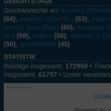
GEBURTSTAGE
Glückwünsche an:
essling (Michae
(64),
uweleo (Uwe Si.)
(63),
mysun
lonely_lion (Roy)
(60),
snoopas (C
St.)
(59),
robbit
(58),
sascha_h (S
(50),
querido881
(45)
STATISTIK
Beiträge insgesamt:
172950
• Them
insgesamt:
61757
• Unser neuestes
Foren-Übersicht
Cookie
Powered by
p