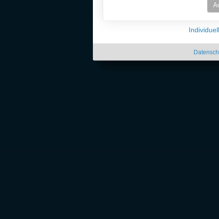
A
Individue
Datensch