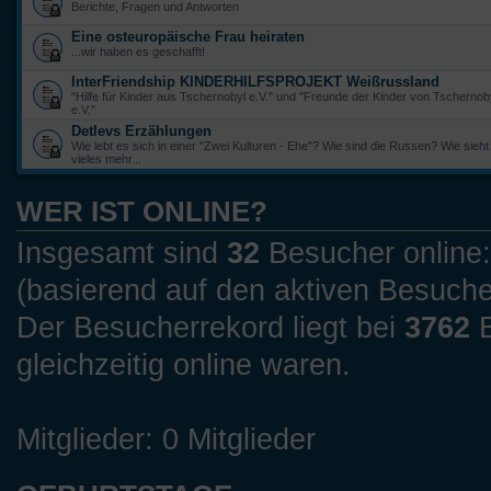
Berichte, Fragen und Antworten
Eine osteuropäische Frau heiraten
...wir haben es geschafft!
InterFriendship KINDERHILFSPROJEKT Weißrussland
"Hilfe für Kinder aus Tschernobyl e.V." und "Freunde der Kinder von Tscherno
e.V."
Detlevs Erzählungen
Wie lebt es sich in einer "Zwei Kulturen - Ehe"? Wie sind die Russen? Wie sieht
vieles mehr...
WER IST ONLINE?
Insgesamt sind
32
Besucher online: 
(basierend auf den aktiven Besuche
Der Besucherrekord liegt bei
3762
B
gleichzeitig online waren.
Mitglieder: 0 Mitglieder