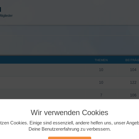
d
itglieder
THEMEN
BEITRÄ
10
104
10
122
7
106
4
17
Wir verwenden Cookies
15
90
tzen Cookies. Einige sind essenziell, andere helfen uns, unser Ange
Deine Benutzererfahrung zu verbessern.
9
179