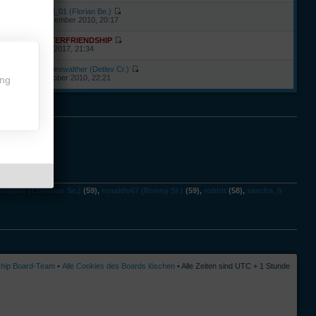
von
befl_01 (Florian Be.)
26. November 2010, 20:17
von
INTERFRIENDSHIP
12. Juli 2017, 21:34
von
detlevwalther (Detlev Cr.)
26. Oktober 2010, 22:21
ing
noopas (Christian Sc.)
(59),
ronaldo67 (Ronny St.)
(59),
robbit
(58),
sascha_h
ship Board-Team
•
Alle Cookies des Boards löschen
• Alle Zeiten sind UTC + 1 Stunde