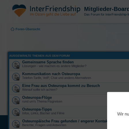
Mitglieder-Boar
Das Forum für InterFriendship-M
Foren-Übersicht
AUSGEWÄHLTE THEMEN AUS DEM FORUM
Gemeinsame Sprache finden
Lösungen - wie machen es andere Mitglieder?
Kommunikation nach Osteuropa
Telefon-Tarife, VoIP, Chat und andere Alternativen
Eine Frau aus Osteuropa kommt zu Besuch
Worauf sollte ich achten?
Osteuropa-Flüge
rund um's Thema Flugreisen
Osteuropa-Tipps
Wir nu
Infos, Links, Bücher und Filme
Osteuropäische Frau gefunden / engerer Kontakt
Berichte, Fragen und Antworten