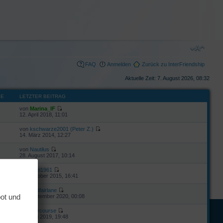
FAQ
Anmelden
Zurück zu InterFriendship
Aktuelle Zeit: 7. August 2026, 08:32
GE
LETZTER BEITRAG
von
Marina_IF
12. April 2018, 11:01
von
kschwarze2001 (Peter Z.)
14. März 2014, 12:27
von
Nautilus
28. August 2017, 10:14
von
Axel1961
18. Oktober 2015, 16:41
von
fordfairlane
bot und
25. September 2020, 00:08
von
starcourse
28. Juni 2019, 19:48