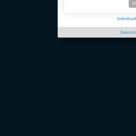
A
Individue
Datensch