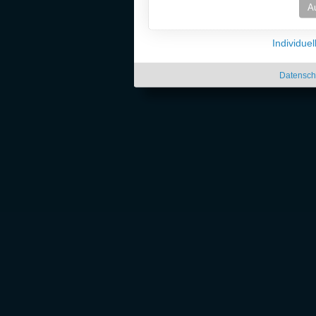
A
Individue
Datensch