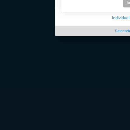
A
Individue
Datensch