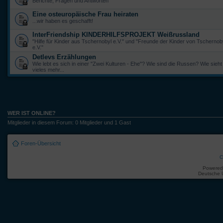
Berichte, Fragen und Antworten
Eine osteuropäische Frau heiraten
...wir haben es geschafft!
InterFriendship KINDERHILFSPROJEKT Weißrussland
"Hilfe für Kinder aus Tschernobyl e.V." und "Freunde der Kinder von Tscherno
e.V."
Detlevs Erzählungen
Wie lebt es sich in einer "Zwei Kulturen - Ehe"? Wie sind die Russen? Wie sieht
vieles mehr...
WER IST ONLINE?
Mitglieder in diesem Forum: 0 Mitglieder und 1 Gast
Foren-Übersicht
C
Powered
Deutsche 