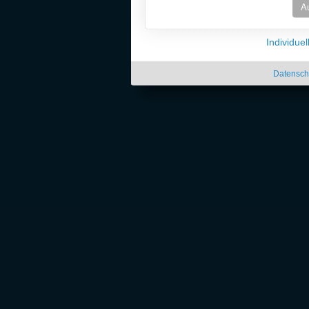
A
Individue
Datensch