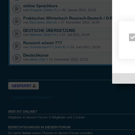
online Sprachkurs
von
Kruppuk (Stefan S.)
» 30. Januar 2014, 15:29
Praktisches Wörterbuch Russisch-Deutsch / D-R
von
Descartes (Bernd)
» 27. November 2012, 16:09
DEUTSCHE ÜBERSETZUNG
von
Mikemuc (Erich H.)
» 22. Juli 2011, 15:44
Russisch erlernt ???
von
Schneemann77 (Jens B.)
» 24. Juni 2012, 19:50
Deutschkurse
von
olinho (Oli)
» 14. Dezember 2010, 13:13
Themen der let
Forum gesperrt
Zurück zu Foren-Übersicht
WER IST ONLINE?
Mitglieder in diesem Forum: 0 Mitglieder und 2 Gäste
BERECHTIGUNGEN IN DIESEM FORUM
Du darfst
keine
neuen Themen in diesem Forum erstellen.