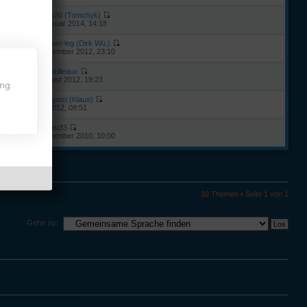
von
trex20 (Tomchyk)
25. Februar 2014, 14:18
von
brown-leg (Dirk Wü.)
27. November 2012, 23:10
von
leebrilleaux
5
20. August 2012, 19:23
ing
von
freigeist (Klaus)
3
3. Juli 2012, 08:51
von
haasi33
30. Dezember 2010, 10:00
10 Themen • Seite
1
von
1
Gehe zu: