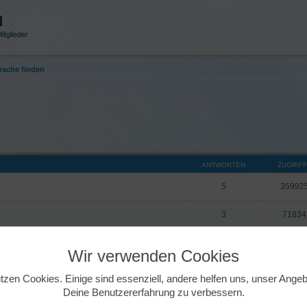
d
itglieder
ache finden
ANTWORTEN
ZUGRIF
5
35992
3
71834
8
12474
Wir verwenden Cookies
23
202187
tzen Cookies. Einige sind essenziell, andere helfen uns, unser Ange
Deine Benutzererfahrung zu verbessern.
rache
18
20646