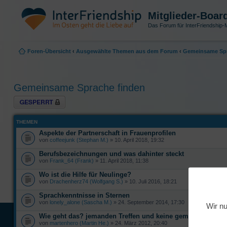
Mitglieder-Boar
Das Forum für InterFriendship-M
Foren-Übersicht
‹
Ausgewählte Themen aus dem Forum
‹
Gemeinsame Spr
Gemeinsame Sprache finden
Forum gesperrt
THEMEN
Aspekte der Partnerschaft in Frauenprofilen
von
coffeejunk (Stephan M.)
» 10. April 2018, 19:32
Berufsbezeichnungen und was dahinter steckt
von
Frank_64 (Frank)
» 11. April 2018, 11:38
Wo ist die Hilfe für Neulinge?
von
Drachenherz74 (Wolfgang S.)
» 10. Juli 2016, 18:21
Sprachkenntnisse in Sternen
von
lonely_alone (Sascha M.)
» 24. September 2014, 17:30
Wir nu
Wie geht das? jemanden Treffen und keine gemeinsame Sp
von
martenhero (Martin He.)
» 24. März 2012, 20:40