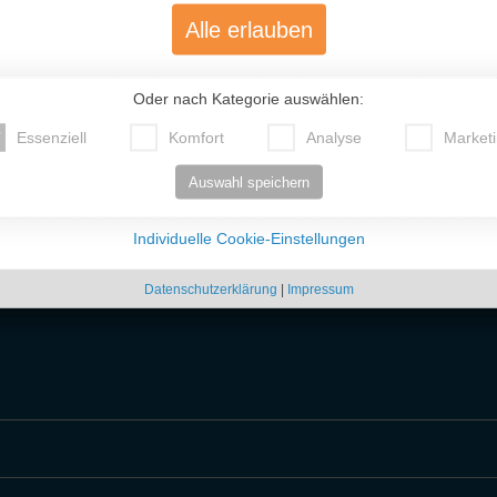
Alle erlauben
3
80032
1
66145
Oder nach Kategorie auswählen:
22
37387
Essenziell
Komfort
Analyse
Market
8
10773
Auswahl speichern
3
74500
Individuelle Cookie-Einstellungen
zten Zeit anzeigen:
Sortiere nach
Datenschutzerklärung
|
Impressum