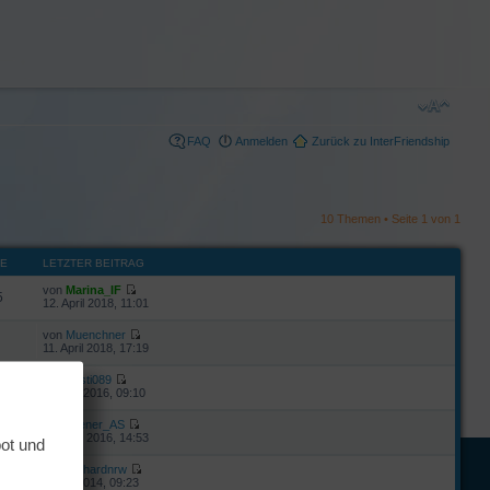
FAQ
Anmelden
Zurück zu InterFriendship
10 Themen • Seite
1
von
1
FE
LETZTER BEITRAG
von
Marina_IF
5
12. April 2018, 11:01
von
Muenchner
11. April 2018, 17:19
von
Basti089
2
12. Juli 2016, 09:10
von
Wiener_AS
8
11. Juni 2016, 14:53
bot und
von
gerhardnrw
6
8. Juli 2014, 09:23