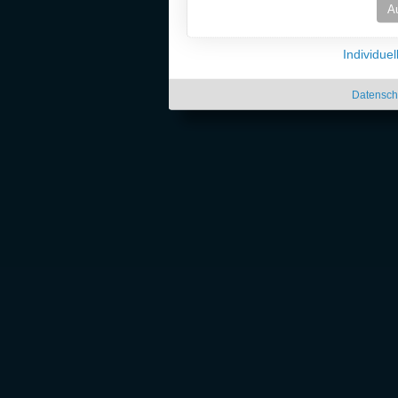
A
Individue
Datensch