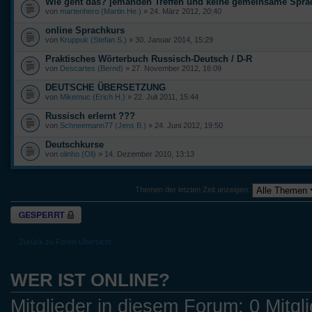
Wie geht das? jemanden Treffen und keine gemeinsame Spra
von
martenhero (Martin He.)
» 24. März 2012, 20:40
online Sprachkurs
von
Kruppuk (Stefan S.)
» 30. Januar 2014, 15:29
Praktisches Wörterbuch Russisch-Deutsch / D-R
von
Descartes (Bernd)
» 27. November 2012, 16:09
DEUTSCHE ÜBERSETZUNG
von
Mikemuc (Erich H.)
» 22. Juli 2011, 15:44
Russisch erlernt ???
von
Schneemann77 (Jens B.)
» 24. Juni 2012, 19:50
Deutschkurse
von
olinho (Oli)
» 14. Dezember 2010, 13:13
Themen der letzten Zeit anzeigen:
Forum gesperrt
Zurück zu Foren-Übersicht
WER IST ONLINE?
Mitglieder in diesem Forum: 0 Mitgl