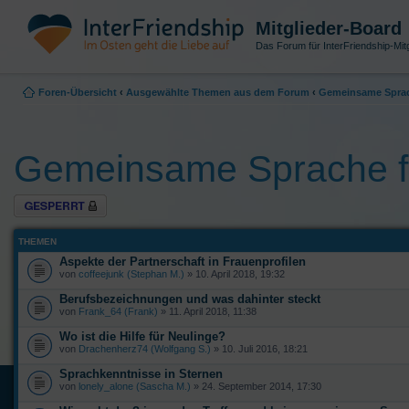
Mitglieder-Board
Das Forum für InterFriendship-Mitg
Foren-Übersicht
‹
Ausgewählte Themen aus dem Forum
‹
Gemeinsame Sprac
Gemeinsame Sprache f
Forum gesperrt
THEMEN
Aspekte der Partnerschaft in Frauenprofilen
von
coffeejunk (Stephan M.)
» 10. April 2018, 19:32
Berufsbezeichnungen und was dahinter steckt
von
Frank_64 (Frank)
» 11. April 2018, 11:38
Wo ist die Hilfe für Neulinge?
von
Drachenherz74 (Wolfgang S.)
» 10. Juli 2016, 18:21
Sprachkenntnisse in Sternen
von
lonely_alone (Sascha M.)
» 24. September 2014, 17:30