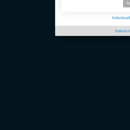
A
Individue
Datensch