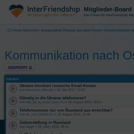
Mitglieder-Board
Das Forum für InterFriendship-Mitg
Foren-Übersicht
‹
Ausgewählte Themen aus dem Forum
‹
Kommunikation na
Kommunikation nach O
Forum gesperrt
THEMEN
Ukraine blockiert russische Email-Konten
von
Descartes (Bernd)
» 18. Mai 2017, 10:30
Günstig in die Ukraine telefonieren?
von
Hijo_de_la_mare (Jens H.)
» 26. August 2015, 08:14
Telefonnummer nur von Russland aus erreichbar?
von
mr_true (Stefan K.)
» 18. August 2015, 15:36
Zeitumstellung in Russland
von
Siggie
» 29. März 2015, 09:31