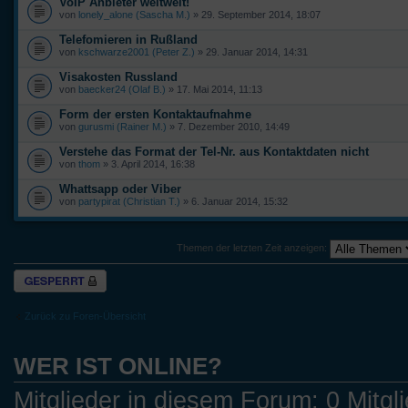
VoIP Anbieter weltweit!
von
lonely_alone (Sascha M.)
» 29. September 2014, 18:07
Telefomieren in Rußland
von
kschwarze2001 (Peter Z.)
» 29. Januar 2014, 14:31
Visakosten Russland
von
baecker24 (Olaf B.)
» 17. Mai 2014, 11:13
Form der ersten Kontaktaufnahme
von
gurusmi (Rainer M.)
» 7. Dezember 2010, 14:49
Verstehe das Format der Tel-Nr. aus Kontaktdaten nicht
von
thom
» 3. April 2014, 16:38
Whattsapp oder Viber
von
partypirat (Christian T.)
» 6. Januar 2014, 15:32
Themen der letzten Zeit anzeigen:
Forum gesperrt
Zurück zu Foren-Übersicht
WER IST ONLINE?
Mitglieder in diesem Forum: 0 Mitgl