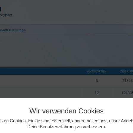
d
itglieder
nach Osteuropa
ANTWORTEN
ZUGRIF
6
71863
12
12433
9
88368
Wir verwenden Cookies
4
59888
tzen Cookies. Einige sind essenziell, andere helfen uns, unser Ange
Deine Benutzererfahrung zu verbessern.
14
14924