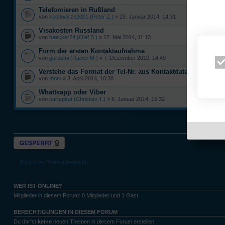
Telefomieren in Rußland
von
kschwarze2001 (Peter Z.)
» 29. Januar 2014, 14:31
Visakosten Russland
von
baecker24 (Olaf B.)
» 17. Mai 2014, 11:13
Form der ersten Kontaktaufnahme
von
gurusmi (Rainer M.)
» 7. Dezember 2010, 14:49
Verstehe das Format der Tel-Nr. aus Kontaktdaten nicht
von
thom
» 3. April 2014, 16:38
Whattsapp oder Viber
von
partypirat (Christian T.)
» 6. Januar 2014, 15:32
Themen der let
Forum gesperrt
Zurück zu Foren-Übersicht
WER IST ONLINE?
Mitglieder in diesem Forum: 0 Mitglieder und 1 Gast
BERECHTIGUNGEN IN DIESEM FORUM
Du darfst
keine
neuen Themen in diesem Forum erstellen.