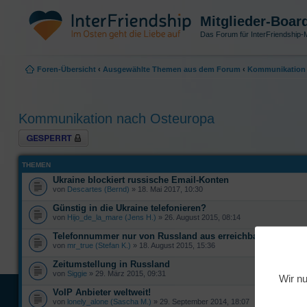
Mitglieder-Boar
Das Forum für InterFriendship-M
Foren-Übersicht
‹
Ausgewählte Themen aus dem Forum
‹
Kommunikation 
Kommunikation nach Osteuropa
Forum gesperrt
THEMEN
Ukraine blockiert russische Email-Konten
von
Descartes (Bernd)
» 18. Mai 2017, 10:30
Günstig in die Ukraine telefonieren?
von
Hijo_de_la_mare (Jens H.)
» 26. August 2015, 08:14
Telefonnummer nur von Russland aus erreichbar?
von
mr_true (Stefan K.)
» 18. August 2015, 15:36
Zeitumstellung in Russland
von
Siggie
» 29. März 2015, 09:31
Wir nu
VoIP Anbieter weltweit!
von
lonely_alone (Sascha M.)
» 29. September 2014, 18:07