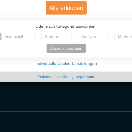
Alle erlauben
12
13458
11
11894
Oder nach Kategorie auswählen:
34
150918
Essenziell
Komfort
Analyse
Market
5
64471
Auswahl speichern
5
26031
Individuelle Cookie-Einstellungen
zten Zeit anzeigen:
Sortiere nach
Datenschutzerklärung
|
Impressum