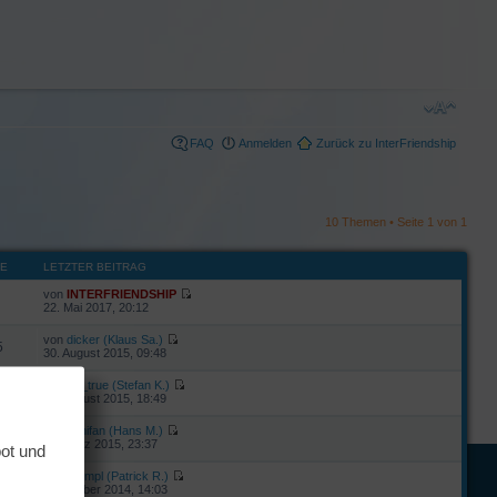
FAQ
Anmelden
Zurück zu InterFriendship
10 Themen • Seite
1
von
1
FE
LETZTER BEITRAG
von
INTERFRIENDSHIP
22. Mai 2017, 20:12
von
dicker (Klaus Sa.)
5
30. August 2015, 09:48
von
mr_true (Stefan K.)
19. August 2015, 18:49
von
Yonifan (Hans M.)
30. März 2015, 23:37
bot und
von
prumpl (Patrick R.)
2
3. Oktober 2014, 14:03