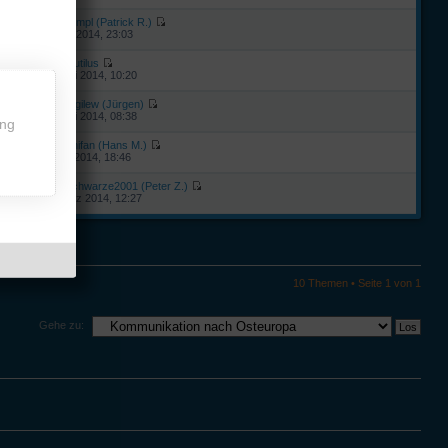
von
prumpl (Patrick R.)
9
19. Juli 2014, 23:03
von
Nautilus
3
23. Juni 2014, 10:20
von
Mogilew (Jürgen)
6
22. Juni 2014, 08:38
ing
von
Yonifan (Hans M.)
3. April 2014, 18:46
von
kschwarze2001 (Peter Z.)
9
14. März 2014, 12:27
10 Themen • Seite
1
von
1
Gehe zu: