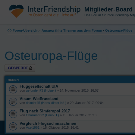
Mitglieder-Board
Das Forum für InterFriendship-Mitg
Foren-Übersicht
‹
Ausgewählte Themen aus dem Forum
‹
Osteuropa-Flüge
Osteuropa-Flüge
Forum gesperrt
THEMEN
Fluggesellschaft UIA
von
gefunden73 (Holger)
» 14. November 2016, 16:07
Visum Weißrussland
von
daimler45 (Hans-dieter Kö.)
» 29. Januar 2017, 00:04
Flug nach Simferopol 2017
von
Charmant22 (Enno H.)
» 15. Januar 2017, 21:13
Vergleich Flugsuchmaschinen
von
Axel1961
» 18. Oktober 2015, 16:41