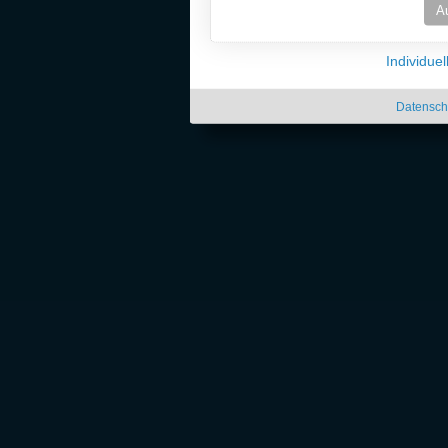
A
Individue
Datensch