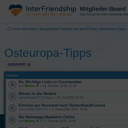
Mitglieder-Board
Das Forum für InterFriendship-Mitg
Foren-Übersicht
‹
Ausgewählte Themen aus dem Forum
‹
Osteuropa-Tipps
Osteuropa-Tipps
Forum gesperrt
THEMEN
Re: Wichtige Links zu Coronazeiten
von
Marina_IF
» 16. Oktober 2020, 21:42
Reisen in die Ukraine
von
gefunden73 (Holger)
» 18. Juli 2020, 07:20
Einreise aus Russland nach Deutschland/Corona
von
s40400 (Wulf M.)
» 9. September 2020, 15:05
Die Hermitage-Akademie Online
von
Marina_IF
» 17. Februar 2020, 21:59