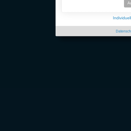
A
Individue
Datensch