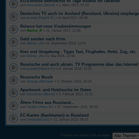
EU-Einreise demnächst 90 Tage visafrei für Ukrainer
von
Descartes (Bernd)
» 1. März 2017, 07:24
Deutsches TV auch im Ausland (Russland, Ukraine) empfang
von
prumpl (Patrick R.)
» 8. April 2017, 09:38
Belarus hat neue Visabestimmungen
von
Marina_IF
» 11. Januar 2017, 21:06
Geld senden nach Krim
von
Wiener_AS
» 6. September 2016, 12:43
Kiev und Umgebung - Tipps Taxi, Flughafen, Hotel, Zug, etc.
von
Wiener_AS
» 6. Mai 2016, 22:48
Russische und auch ukrain. TV Programme über das Internet
von
prumpl (Patrick R.)
» 6. Januar 2016, 21:01
Russische Musik
von
Shango (Michael)
» 3. Oktober 2015, 23:24
Apartment- und Hotelsuche im Osten
von
Descartes (Bernd)
» 3. Februar 2013, 11:22
Ältere Filme aus Russland...
von
Yonifan (Hans M.)
» 27. September 2011, 05:53
EC-Karten (Bankkarten) in Russland
von
rantanplan1911
» 21. Januar 2013, 09:13
Themen der letzten Zeit anzeigen: