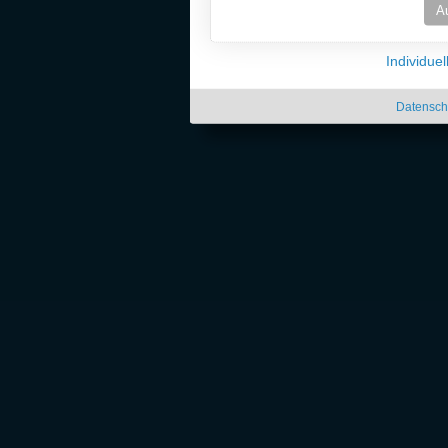
A
Individue
Datensch