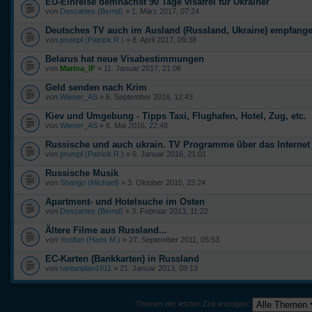
EU-Einreise demnächst 90 Tage visafrei für Ukrainer
von
Descartes (Bernd)
» 1. März 2017, 07:24
Deutsches TV auch im Ausland (Russland, Ukraine) empfang
von
prumpl (Patrick R.)
» 8. April 2017, 09:38
Belarus hat neue Visabestimmungen
von
Marina_IF
» 11. Januar 2017, 21:06
Geld senden nach Krim
von
Wiener_AS
» 6. September 2016, 12:43
Kiev und Umgebung - Tipps Taxi, Flughafen, Hotel, Zug, etc.
von
Wiener_AS
» 6. Mai 2016, 22:48
Russische und auch ukrain. TV Programme über das Internet
von
prumpl (Patrick R.)
» 6. Januar 2016, 21:01
Russische Musik
von
Shango (Michael)
» 3. Oktober 2015, 23:24
Apartment- und Hotelsuche im Osten
von
Descartes (Bernd)
» 3. Februar 2013, 11:22
Ältere Filme aus Russland...
von
Yonifan (Hans M.)
» 27. September 2011, 05:53
EC-Karten (Bankkarten) in Russland
von
rantanplan1911
» 21. Januar 2013, 09:13
Themen der letzten Zeit anzeigen: