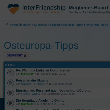
Mitglieder-Board
Das Forum für InterFriendship-Mitg
Foren-Übersicht
‹
Ausgewählte Themen aus dem Forum
‹
Osteuropa-Tipps
Osteuropa-Tipps
Forum gesperrt
THEMEN
Re: Wichtige Links zu Coronazeiten
von
Marina_IF
» 16. Oktober 2020, 21:42
Reisen in die Ukraine
von
gefunden73 (Holger)
» 18. Juli 2020, 07:20
Einreise aus Russland nach Deutschland/Corona
von
s40400 (Wulf M.)
» 9. September 2020, 15:05
Die Hermitage-Akademie Online
von
Marina_IF
» 17. Februar 2020, 21:59