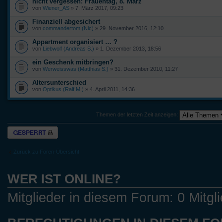
nicht vergessen: Frauentag, 8. März
von
Wiener_AS
» 7. März 2017, 09:23
Finanziell abgesichert
von
commandertom (Nic)
» 29. November 2016, 12:10
Appartment organisiert … ?
von
Liebwolf (Andreas S.)
» 1. Dezember 2013, 18:56
ein Geschenk mitbringen?
von
Werweisswas (Matthias S.)
» 31. Dezember 2010, 11:27
Altersunterschied
von
Optikus (Ralf M.)
» 4. April 2011, 14:36
Themen der letzten Zeit anzeigen:
Forum gesperrt
Zurück zu Foren-Übersicht
WER IST ONLINE?
Mitglieder in diesem Forum: 0 Mitgl