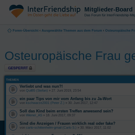
Mitglieder-Board
Das Forum für InterFriendship-Mitg
Foren-Übersicht
‹
Ausgewählte Themen aus dem Forum
‹
Osteuropäische Fr
Osteuropäische Frau ge
Forum gesperrt
THEMEN
Verliebt und was nun?!
von
Quil85 (Stefan)
» 27. Juni 2019, 23:54
ein paar Tips von mir vom Anfang bis zu Ja-Wort
von
kschwarze2001 (Peter Z.)
» 30. Juni 2017, 12:47
Soll das Kind beim ersten Treffen anwesend sein?
von
Wiener_AS
» 18. Juni 2017, 09:37
Sind die Anzeigen / Frauen wirklich real oder fake?
von
carlo-schittenhelm-gmail (Carlo S.)
» 30. März 2017, 11:02