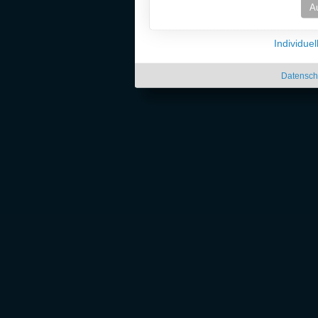
A
Individue
Datensch