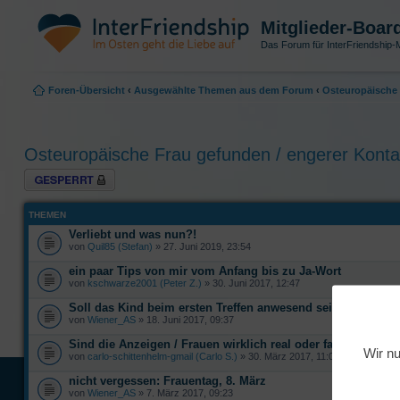
Mitglieder-Boar
Das Forum für InterFriendship-M
Foren-Übersicht
‹
Ausgewählte Themen aus dem Forum
‹
Osteuropäische 
Osteuropäische Frau gefunden / engerer Konta
Forum gesperrt
THEMEN
Verliebt und was nun?!
von
Quil85 (Stefan)
» 27. Juni 2019, 23:54
ein paar Tips von mir vom Anfang bis zu Ja-Wort
von
kschwarze2001 (Peter Z.)
» 30. Juni 2017, 12:47
Soll das Kind beim ersten Treffen anwesend sein?
von
Wiener_AS
» 18. Juni 2017, 09:37
Sind die Anzeigen / Frauen wirklich real oder fake?
Wir nu
von
carlo-schittenhelm-gmail (Carlo S.)
» 30. März 2017, 11:02
nicht vergessen: Frauentag, 8. März
von
Wiener_AS
» 7. März 2017, 09:23