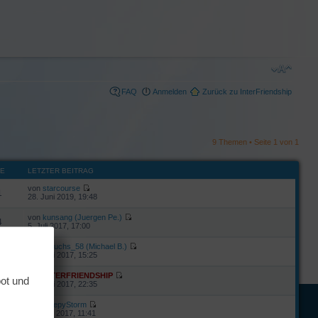
FAQ
Anmelden
Zurück zu InterFriendship
9 Themen • Seite
1
von
1
FE
LETZTER BEITRAG
von
starcourse
1
28. Juni 2019, 19:48
von
kunsang (Juergen Pe.)
4
5. Juli 2017, 17:00
von
rotfuchs_58 (Michael B.)
18. Juni 2017, 15:25
von
INTERFRIENDSHIP
bot und
2
12. Juni 2017, 22:35
von
SleepyStorm
3
8. März 2017, 11:41