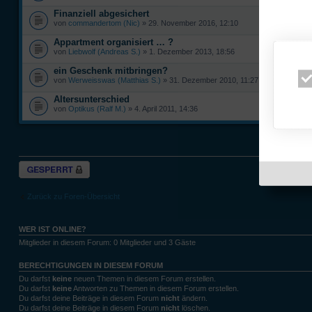
Finanziell abgesichert
von
commandertom (Nic)
» 29. November 2016, 12:10
Appartment organisiert … ?
von
Liebwolf (Andreas S.)
» 1. Dezember 2013, 18:56
ein Geschenk mitbringen?
von
Werweisswas (Matthias S.)
» 31. Dezember 2010, 11:27
Altersunterschied
von
Optikus (Ralf M.)
» 4. April 2011, 14:36
Themen der let
Forum gesperrt
Zurück zu Foren-Übersicht
WER IST ONLINE?
Mitglieder in diesem Forum: 0 Mitglieder und 3 Gäste
BERECHTIGUNGEN IN DIESEM FORUM
Du darfst
keine
neuen Themen in diesem Forum erstellen.
Du darfst
keine
Antworten zu Themen in diesem Forum erstellen.
Du darfst deine Beiträge in diesem Forum
nicht
ändern.
Du darfst deine Beiträge in diesem Forum
nicht
löschen.