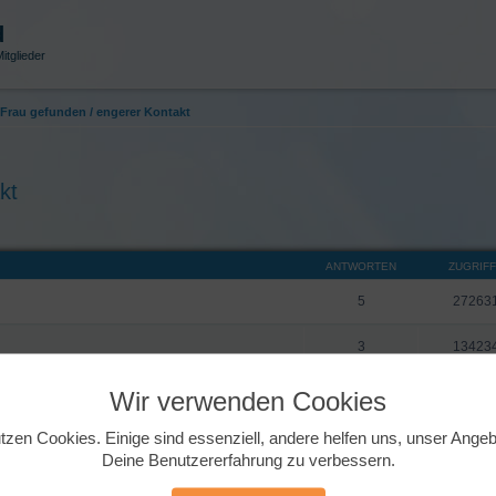
d
itglieder
Frau gefunden / engerer Kontakt
kt
ANTWORTEN
ZUGRIF
5
27263
3
13423
4
96383
Wir verwenden Cookies
tzen Cookies. Einige sind essenziell, andere helfen uns, unser Ange
8
13760
Deine Benutzererfahrung zu verbessern.
9
13986