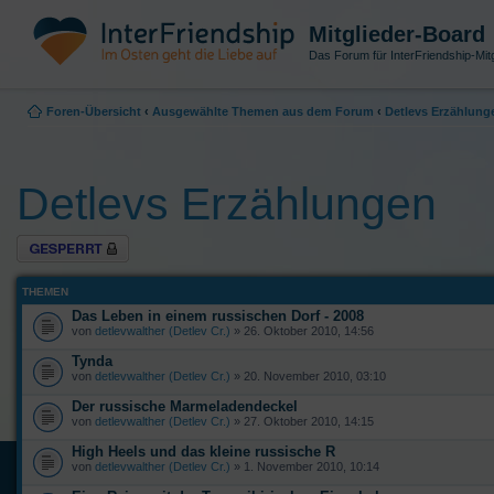
Mitglieder-Board
Das Forum für InterFriendship-Mitg
Foren-Übersicht
‹
Ausgewählte Themen aus dem Forum
‹
Detlevs Erzählung
Detlevs Erzählungen
Forum gesperrt
THEMEN
Das Leben in einem russischen Dorf - 2008
von
detlevwalther (Detlev Cr.)
» 26. Oktober 2010, 14:56
Tynda
von
detlevwalther (Detlev Cr.)
» 20. November 2010, 03:10
Der russische Marmeladendeckel
von
detlevwalther (Detlev Cr.)
» 27. Oktober 2010, 14:15
High Heels und das kleine russische R
von
detlevwalther (Detlev Cr.)
» 1. November 2010, 10:14