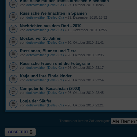
Eine Reise mit der Transsibirischen Eisenbahn
von
detlevwalther (Detlev Cr.)
» 27. Oktober 2010, 15:05
Russische Weihnachten in Spanien
von
detlevwalther (Detlev Cr.)
» 29. Dezember 2010, 15:32
Nachrichten aus dem Dorf - 2010
von
detlevwalther (Detlev Cr.)
» 11. Dezember 2010, 13:55
Moskau vor 25 Jahren
von
detlevwalther (Detlev Cr.)
» 30. Oktober 2010, 21:41
Russinnen, Blumen und Tiere
von
detlevwalther (Detlev Cr.)
» 26. Oktober 2010, 23:35
Russische Frauen und die Fotografie
von
detlevwalther (Detlev Cr.)
» 26. Oktober 2010, 23:17
Katja und ihre Findelkinder
von
detlevwalther (Detlev Cr.)
» 26. Oktober 2010, 22:54
Computer für Kasachstan (2003)
von
detlevwalther (Detlev Cr.)
» 26. Oktober 2010, 22:45
Lonja der Säufer
von
detlevwalther (Detlev Cr.)
» 26. Oktober 2010, 22:21
Themen der letzten Zeit anzeigen:
Forum gesperrt