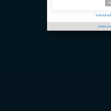
A
Individue
Datensch