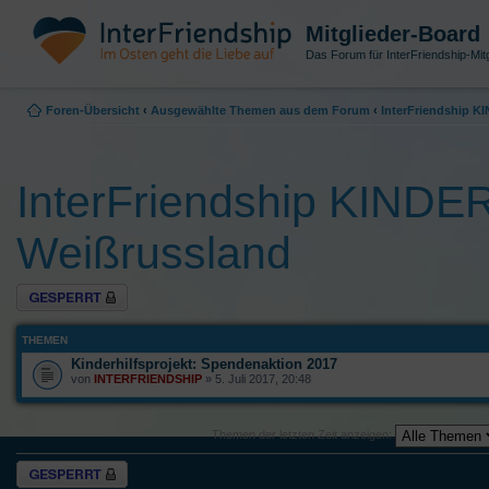
Mitglieder-Board
Das Forum für InterFriendship-Mitg
Foren-Übersicht
‹
Ausgewählte Themen aus dem Forum
‹
InterFriendship 
InterFriendship KIN
Weißrussland
Forum gesperrt
THEMEN
Kinderhilfsprojekt: Spendenaktion 2017
von
INTERFRIENDSHIP
» 5. Juli 2017, 20:48
Themen der letzten Zeit anzeigen:
Forum gesperrt