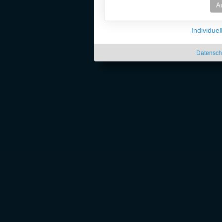
A
Individue
Datensch