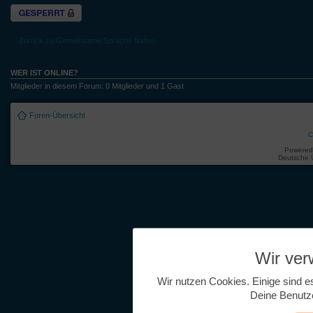
Thema gesperrt
Zurück zu Gemeinsame Sprache finden
WER IST ONLINE?
Mitglieder in diesem Forum: 0 Mitglieder und 1 Gast
Foren-Übersicht
C
Powered
Deutsche 
Wir ve
Wir nutzen Cookies. Einige sind e
Deine Benutz