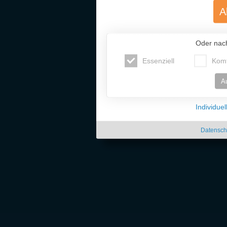
A
Oder nac
Essenziell
Komf
A
Individue
Datensch