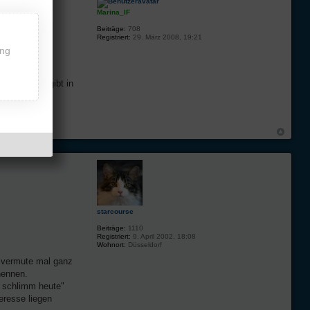
Marina_IF
Beiträge:
708
Registriert:
29. März 2008, 19:21
ing
exuelle. Es gibt in
starcourse
Beiträge:
1110
Registriert:
9. April 2002, 18:08
Wohnort:
Düsseldorf
h vermute mal ganz
nennen.
z schlimm heute"
eresse liegen