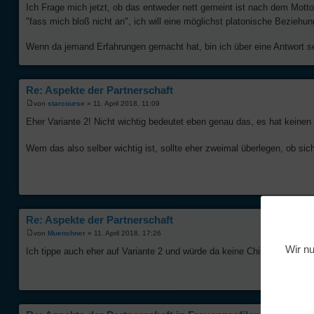
Ich Frage mich jetzt, ob das entweder nett gemeint ist nach dem Mott
"fass mich bloß nicht an", ich will eine möglichst platonische Beziehu
Wenn da jemand Erfahrungen gemacht hat, bin ich über eine Antwort s
Re: Aspekte der Partnerschaft
von
starcourse
» 11. April 2018, 11:09
Eher Variante 2! Nicht wichtig bedeutet eben genau das, es hat keinen
Wem das also selber wichtig ist, sollte eher zweimal überlegen, ob sic
Re: Aspekte der Partnerschaft
von
Muenchner
» 11. April 2018, 17:26
Wir nu
Ich tippe auch eher auf Variante 2 und würde da keine Chips investiere