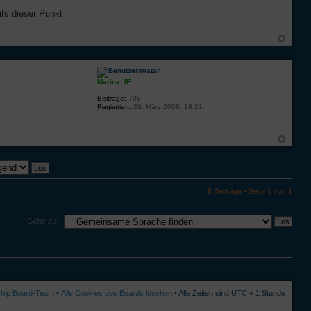
its dieser Punkt
Marina_IF
Beiträge:
708
Registriert:
29. März 2008, 19:21
6 Beiträge • Seite
1
von
1
Gehe zu:
ship Board-Team
•
Alle Cookies des Boards löschen
• Alle Zeiten sind UTC + 1 Stunde