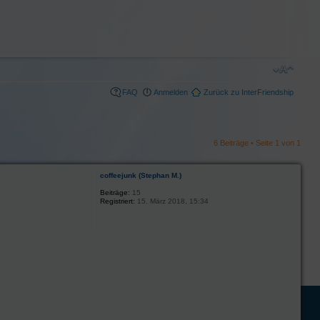
FAQ
Anmelden
Zurück zu InterFriendship
6 Beiträge • Seite
1
von
1
coffeejunk (Stephan M.)
Beiträge:
15
Registriert:
15. März 2018, 15:34