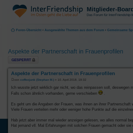
Mitglieder-Boar
Das Forum für InterFriendship-M
Foren-Übersicht
‹
Ausgewählte Themen aus dem Forum
‹
Gemeinsame Spr
Aspekte der Partnerschaft in Frauenprofilen
Thema gesperrt
Aspekte der Partnerschaft in Frauenprofilen
von
coffeejunk (Stephan M.)
» 10. April 2018, 19:32
Ich wusste jetzt wirklich gar nicht, wo das reinpassen soll, deswegen
Falls schon ähnlich vorhanden, gerne verschieben
.
Es geht um die Angaben der Frauen, was ihnen an ihrer Partnerschaft wic
Viele Frauen verteilen mehr oder weniger hohe Punkte auf die einzelnen
Hab jetzt aber immer mal wieder anzeigen gelesen, wo alles normal be
Hat jemand vll. Mal Erfahrungen mit solchen Frauen gemacht oder sie