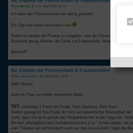
Re: Aspekte der Partnerschaft in Frauenprofilen
von
Marina_IF
» 11. April 2018, 21:10
Ich habe den Themennamen ein wenig geändert.
Ein Tipp von einer russischen Frau
Vielleicht werden die Punkte so vergeben, weil die Frauen vor allem fam
Russland genug Männer, die Erotik mit 6 bepunkten, heiraten aber nich
Marina/IF
Re: Aspekte der Partnerschaft in Frauenprofilen
von
starcourse
» 12. April 2018, 10:55
Hallo Marina,
dann ein Tipp von einem deutschen Mann:
Wir
verstehen 1 Punkt bei Erotik: Kein Interesse, Kein Sex!!
Anders gesagt ist Sex/Erotik für mich ein wesentlicher Bestandteil der
stark, dass ich nicht gerade das Ringelblümchen in der Taiga bin. Viel
Bei den althergebrachten Verhaltensmustern á la " Schon wieder, wir h
oder "Können wir nicht einfach auch nur mal so kuscheln" neigt der Bä