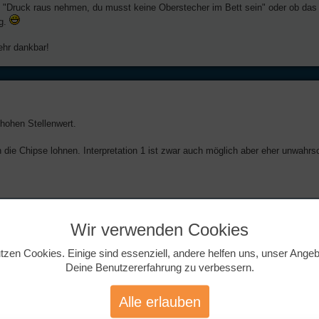
o "Druck raus nehmen, du musst keine Oberstecher im Bett sein" oder ob das 
ng.
ehr dankbar!
 hohen Stellenwert.
h die Chipse lohnen. Interpretation 1 ist zwar auch möglich aber eher unwahrs
Wir verwenden Cookies
tzen Cookies. Einige sind essenziell, andere helfen uns, unser Ange
n!
Deine Benutzererfahrung zu verbessern.
Alle erlauben