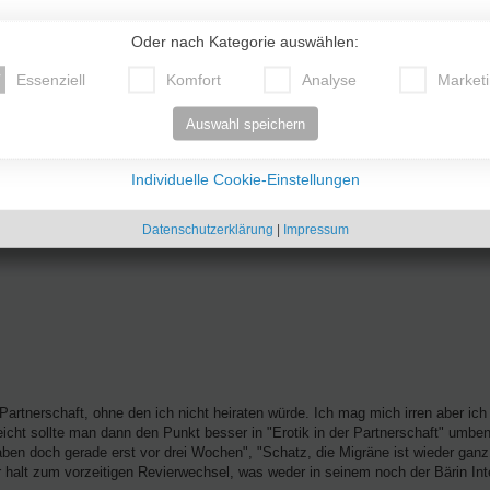
Oder nach Kategorie auswählen:
Essenziell
Komfort
Analyse
Market
Auswahl speichern
ilienorientiert sind und eine seriöse Beziehung wollen und keine einfach nur s
t.
Individuelle Cookie-Einstellungen
Datenschutzerklärung
|
Impressum
 Partnerschaft, ohne den ich nicht heiraten würde. Ich mag mich irren aber ic
leicht sollte man dann den Punkt besser in "Erotik in der Partnerschaft" umbe
aben doch gerade erst vor drei Wochen", "Schatz, die Migräne ist wieder gan
r halt zum vorzeitigen Revierwechsel, was weder in seinem noch der Bärin Int