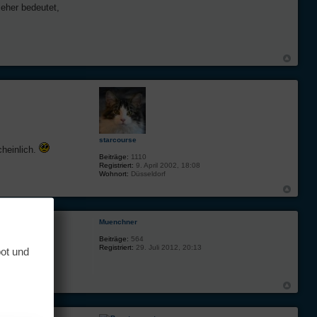
eher bedeutet,
starcourse
cheinlich.
Beiträge:
1110
Registriert:
9. April 2002, 18:08
Wohnort:
Düsseldorf
Muenchner
Beiträge:
564
Registriert:
29. Juli 2012, 20:13
bot und