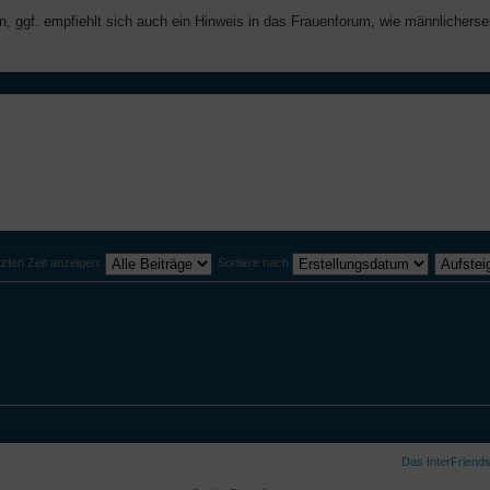
in, ggf. empfiehlt sich auch ein Hinweis in das Frauenforum, wie männlicherse
tzten Zeit anzeigen:
Sortiere nach
Das InterFriend