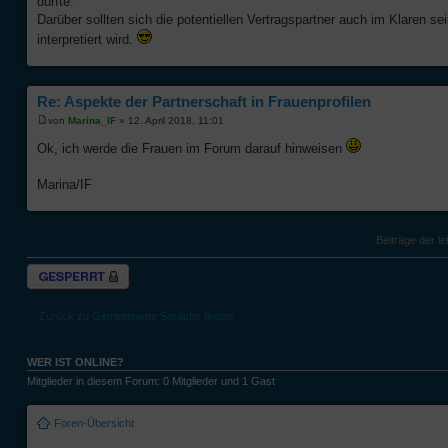
dürfte.
Darüber sollten sich die potentiellen Vertragspartner auch im Klaren se
interpretiert wird.
Re: Aspekte der Partnerschaft in Frauenprofilen
von
Marina_IF
» 12. April 2018, 11:01
Ok, ich werde die Frauen im Forum darauf hinweisen
Marina/IF
Beiträge der le
Thema gesperrt
Zurück zu Gemeinsame Sprache finden
WER IST ONLINE?
Mitglieder in diesem Forum: 0 Mitglieder und 1 Gast
Foren-Übersicht