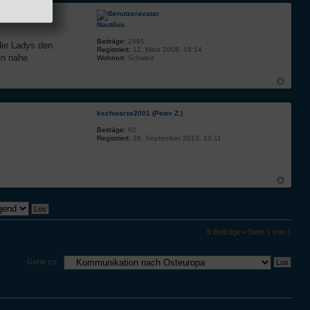
Nautilus
Beiträge:
2491
die Ladys den
Registriert:
12. März 2008, 18:14
en nahe
Wohnort:
Schweiz
kschwarze2001 (Peter Z.)
Beiträge:
92
Registriert:
26. September 2013, 10:11
6 Beiträge • Seite
1
von
1
Gehe zu: