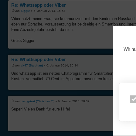
Re: Whattsapp oder Viber
von
Siggie
» 6. Januar 2014, 15:53
Viber nutzt meine Frau, sie kommuniziert mit den Kindern in Russland
eben nur Sprache. Voraussetzung ist beidseitig ein Smartfon und Int
Eine Abzockgefahr besteht da nicht.
Gruss Siggie
Wir nu
Re: Whattsapp oder Viber
von
ak47 (Stephan)
» 6. Januar 2014, 16:34
Und whatsapp ist ein nettes Chatprogramm für Smartphones, ganz grob m
Kosten: vermutlich 79 Cent im Appstore, ansonsten keine Kosten (Intern
von
partypirat (Christian T.)
» 6. Januar 2014, 20:32
Super! Vielen Dank für eure Hilfe!