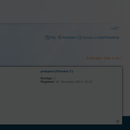
FAQ
Anmelden
Zurück zu InterFriendship
6 Beiträge • Seite
1
von
1
partypirat (Christian T.)
Beiträge:
2
Registriert:
26. Dezember 2013, 19:10