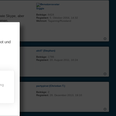
Siggie
Beiträge:
6424
 wie Skype, aber
Registriert:
5. Oktober 2004, 14:32
ehmen.
Wohnort:
Taganrog/Russland
bot und
ak47 (Stephan)
Beiträge:
1786
Registriert:
20. August 2011, 10:24
ing
partypirat (Christian T.)
Beiträge:
2
Registriert:
26. Dezember 2013, 19:10