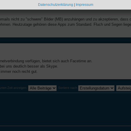
Datenschutzerklärung
|
Impressum
emails nicht zu "schwere" Bilder (MB) anzuhängen und zu akzeptieren, dass 
 nehmen. Heutzutage gehören diese Apps zum Standard. Fluch und Segen lieg
rnetverbindung verfügen, bietet sich auch Facetime an.
bei uns deutlich besser als Skype.
immer noch recht gut.
tzten Zeit anzeigen:
Sortiere nach