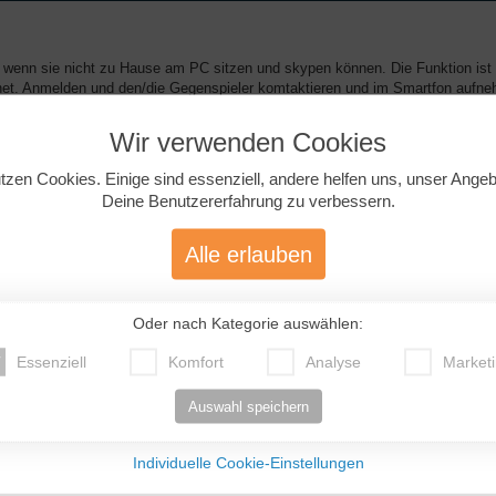
, wenn sie nicht zu Hause am PC sitzen und skypen können. Die Funktion ist
ernet. Anmelden und den/die Gegenspieler komtaktieren und im Smartfon aufn
Wir verwenden Cookies
tzen Cookies. Einige sind essenziell, andere helfen uns, unser Ange
Deine Benutzererfahrung zu verbessern.
Alle erlauben
it SMS vergleichbar, aber schneller, vielseitiger, hübscher. Völlig harmlos.
ettarif brauchst du, klar).
Oder nach Kategorie auswählen:
Essenziell
Komfort
Analyse
Market
Auswahl speichern
Individuelle Cookie-Einstellungen