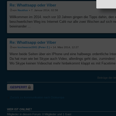
Re: Whattsapp oder Viber
von
Nautilus
» 7. Januar 2014, 02:58
Willkommen im 2014. noch vor 10 Jahren gingen die Tipps dahin, den 
beschwerlichen Weg ins Internet Café nur alle zwei Wochen auf sich
beieinander ...
Re: Whattsapp oder Viber
von
kschwarze2001 (Peter Z.)
» 14. März 2014, 12:27
Wenn beide Seiten über ein IPhone und eine halbwegs ordentliche Inte
Da hat man wie bei Skype auch Video, allerdings geht das, zumindest 
Wo Skype keinen Videochat mehr hinbekommt klappt es mit Facetime 
Beiträge der le
Thema gesperrt
Zurück zu Kommunikation nach Osteuropa
WER IST ONLINE?
Mitglieder in diesem Forum: 0 Mitglieder und 1 Gast