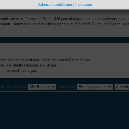
Datenschutzerklärung
|
Impressum
emails nicht zu "schwere" Bilder (MB) anzuhängen und zu akzeptieren, dass 
 nehmen. Heutzutage gehören diese Apps zum Standard. Fluch und Segen lieg
rnetverbindung verfügen, bietet sich auch Facetime an.
bei uns deutlich besser als Skype.
immer noch recht gut.
tzten Zeit anzeigen:
Sortiere nach