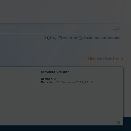
FAQ
Anmelden
Zurück zu InterFriendship
6 Beiträge • Seite
1
von
1
partypirat (Christian T.)
Beiträge:
2
Registriert:
26. Dezember 2013, 19:10