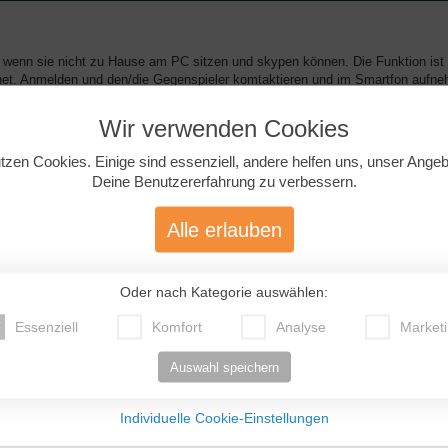
, wenn sie nicht zu Hause am PC sitzen und skypen können. Die Funktion ist
ernet. Anmelden und den/die Gegenspieler komtaktieren und im Smartfon aufn
Wir verwenden Cookies
tzen Cookies. Einige sind essenziell, andere helfen uns, unser Ange
Deine Benutzererfahrung zu verbessern.
Alle erlauben
it SMS vergleichbar, aber schneller, vielseitiger, hübscher. Völlig harmlos.
ettarif brauchst du, klar).
Oder nach Kategorie auswählen:
Essenziell
Komfort
Analyse
Market
Auswahl speichern
Individuelle Cookie-Einstellungen