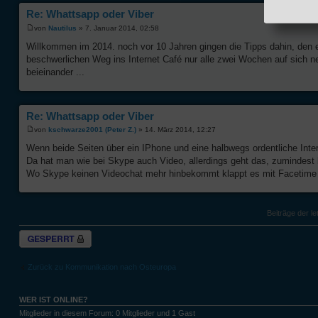
Re: Whattsapp oder Viber
von
Nautilus
» 7. Januar 2014, 02:58
Willkommen im 2014. noch vor 10 Jahren gingen die Tipps dahin, den 
beschwerlichen Weg ins Internet Café nur alle zwei Wochen auf sich
beieinander ...
Re: Whattsapp oder Viber
von
kschwarze2001 (Peter Z.)
» 14. März 2014, 12:27
Wenn beide Seiten über ein IPhone und eine halbwegs ordentliche Inte
Da hat man wie bei Skype auch Video, allerdings geht das, zumindest 
Wo Skype keinen Videochat mehr hinbekommt klappt es mit Facetime 
Beiträge der le
Thema gesperrt
Zurück zu Kommunikation nach Osteuropa
WER IST ONLINE?
Mitglieder in diesem Forum: 0 Mitglieder und 1 Gast