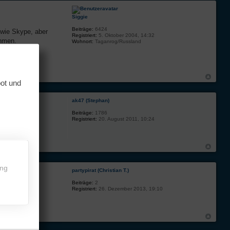
Siggie
Beiträge:
6424
 wie Skype, aber
Registriert:
5. Oktober 2004, 14:32
ehmen.
Wohnort:
Taganrog/Russland
bot und
ak47 (Stephan)
Beiträge:
1786
Registriert:
20. August 2011, 10:24
ing
partypirat (Christian T.)
Beiträge:
2
Registriert:
26. Dezember 2013, 19:10