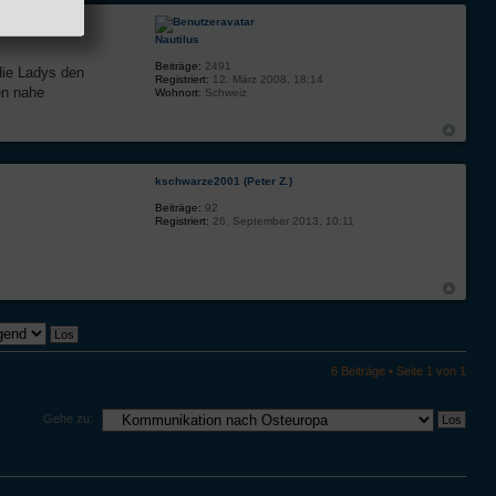
Nautilus
Beiträge:
2491
die Ladys den
Registriert:
12. März 2008, 18:14
en nahe
Wohnort:
Schweiz
kschwarze2001 (Peter Z.)
Beiträge:
92
Registriert:
26. September 2013, 10:11
6 Beiträge • Seite
1
von
1
Gehe zu: