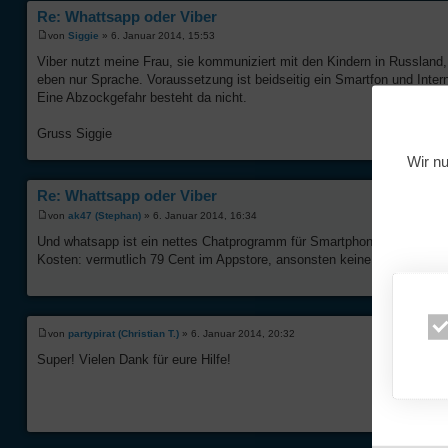
Re: Whattsapp oder Viber
von
Siggie
» 6. Januar 2014, 15:53
Viber nutzt meine Frau, sie kommuniziert mit den Kindern in Russland
eben nur Sprache. Voraussetzung ist beidseitig ein Smartfon und Int
Eine Abzockgefahr besteht da nicht.
Gruss Siggie
Wir nu
Re: Whattsapp oder Viber
von
ak47 (Stephan)
» 6. Januar 2014, 16:34
Und whatsapp ist ein nettes Chatprogramm für Smartphones, ganz grob m
Kosten: vermutlich 79 Cent im Appstore, ansonsten keine Kosten (Intern
von
partypirat (Christian T.)
» 6. Januar 2014, 20:32
Super! Vielen Dank für eure Hilfe!