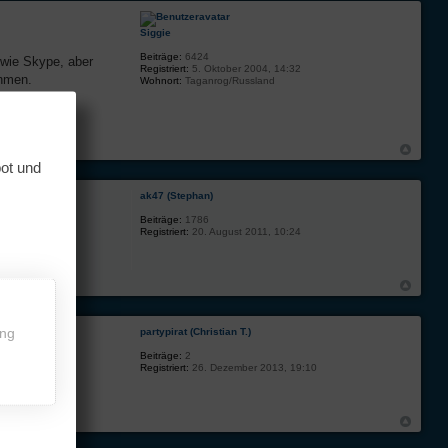
Siggie
Beiträge:
6424
 wie Skype, aber
Registriert:
5. Oktober 2004, 14:32
ehmen.
Wohnort:
Taganrog/Russland
bot und
ak47 (Stephan)
Beiträge:
1786
Registriert:
20. August 2011, 10:24
ing
partypirat (Christian T.)
Beiträge:
2
Registriert:
26. Dezember 2013, 19:10