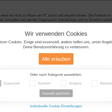
, wenn sie nicht zu Hause am PC sitzen und skypen können. Die Funktion ist
ernet. Anmelden und den/die Gegenspieler komtaktieren und im Smartfon aufn
Wir verwenden Cookies
tzen Cookies. Einige sind essenziell, andere helfen uns, unser Ange
Deine Benutzererfahrung zu verbessern.
Alle erlauben
it SMS vergleichbar, aber schneller, vielseitiger, hübscher. Völlig harmlos.
ettarif brauchst du, klar).
Oder nach Kategorie auswählen:
Essenziell
Komfort
Analyse
Market
Auswahl speichern
Individuelle Cookie-Einstellungen