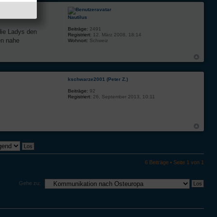
Nautilus
Beiträge:
2491
die Ladys den
Registriert:
12. März 2008, 18:14
en nahe
Wohnort:
Schweiz
kschwarze2001 (Peter Z.)
Beiträge:
92
Registriert:
26. September 2013, 10:11
6 Beiträge • Seite
1
von
1
Gehe zu: