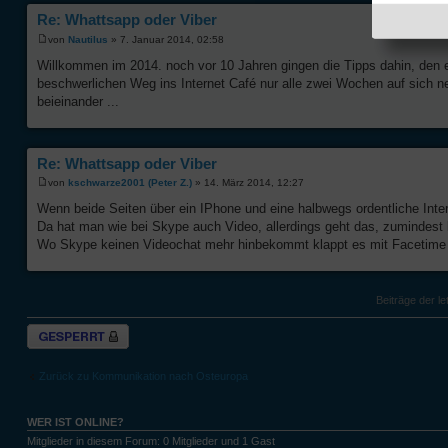
Re: Whattsapp oder Viber
von
Nautilus
» 7. Januar 2014, 02:58
Willkommen im 2014. noch vor 10 Jahren gingen die Tipps dahin, den 
beschwerlichen Weg ins Internet Café nur alle zwei Wochen auf sich
beieinander ...
Re: Whattsapp oder Viber
von
kschwarze2001 (Peter Z.)
» 14. März 2014, 12:27
Wenn beide Seiten über ein IPhone und eine halbwegs ordentliche Inte
Da hat man wie bei Skype auch Video, allerdings geht das, zumindest 
Wo Skype keinen Videochat mehr hinbekommt klappt es mit Facetime 
Beiträge der le
Thema gesperrt
Zurück zu Kommunikation nach Osteuropa
WER IST ONLINE?
Mitglieder in diesem Forum: 0 Mitglieder und 1 Gast