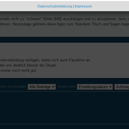
Datenschutzerklärung
|
Impressum
emails nicht zu "schwere" Bilder (MB) anzuhängen und zu akzeptieren, dass 
 nehmen. Heutzutage gehören diese Apps zum Standard. Fluch und Segen lieg
rnetverbindung verfügen, bietet sich auch Facetime an.
bei uns deutlich besser als Skype.
immer noch recht gut.
tzten Zeit anzeigen:
Sortiere nach