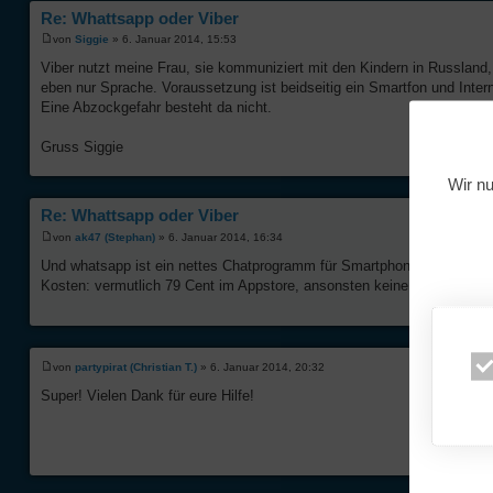
Re: Whattsapp oder Viber
von
Siggie
» 6. Januar 2014, 15:53
Viber nutzt meine Frau, sie kommuniziert mit den Kindern in Russland
eben nur Sprache. Voraussetzung ist beidseitig ein Smartfon und Int
Eine Abzockgefahr besteht da nicht.
Gruss Siggie
Wir nu
Re: Whattsapp oder Viber
von
ak47 (Stephan)
» 6. Januar 2014, 16:34
Und whatsapp ist ein nettes Chatprogramm für Smartphones, ganz grob m
Kosten: vermutlich 79 Cent im Appstore, ansonsten keine Kosten (Intern
von
partypirat (Christian T.)
» 6. Januar 2014, 20:32
Super! Vielen Dank für eure Hilfe!