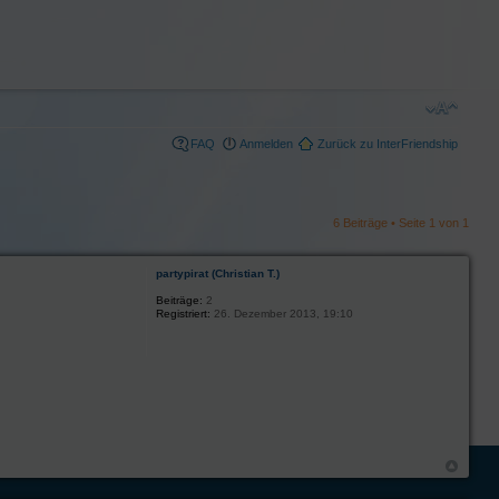
FAQ
Anmelden
Zurück zu InterFriendship
6 Beiträge • Seite
1
von
1
partypirat (Christian T.)
Beiträge:
2
Registriert:
26. Dezember 2013, 19:10