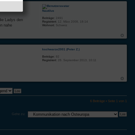
Nautilus
Beiträge:
2491
die Ladys den
Registriert:
12. März 2008, 18:14
en nahe
Wohnort:
Schweiz
kschwarze2001 (Peter Z.)
Beiträge:
92
Registriert:
26. September 2013, 10:11
6 Beiträge • Seite
1
von
1
Gehe zu: