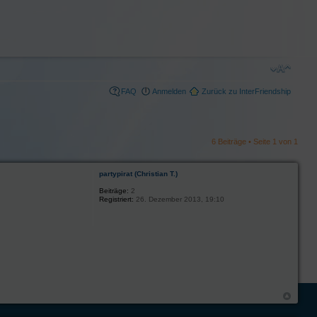
FAQ
Anmelden
Zurück zu InterFriendship
6 Beiträge • Seite
1
von
1
partypirat (Christian T.)
Beiträge:
2
Registriert:
26. Dezember 2013, 19:10