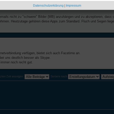
Datenschutzerklärung
|
Impressum
emails nicht zu "schwere" Bilder (MB) anzuhängen und zu akzeptieren, dass 
 nehmen. Heutzutage gehören diese Apps zum Standard. Fluch und Segen lieg
rnetverbindung verfügen, bietet sich auch Facetime an.
bei uns deutlich besser als Skype.
immer noch recht gut.
tzten Zeit anzeigen:
Sortiere nach