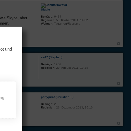
Siggie
Beiträge:
6424
 wie Skype, aber
Registriert:
5. Oktober 2004, 14:32
ehmen.
Wohnort:
Taganrog/Russland
bot und
ak47 (Stephan)
Beiträge:
1786
Registriert:
20. August 2011, 10:24
ing
partypirat (Christian T.)
Beiträge:
2
Registriert:
26. Dezember 2013, 19:10