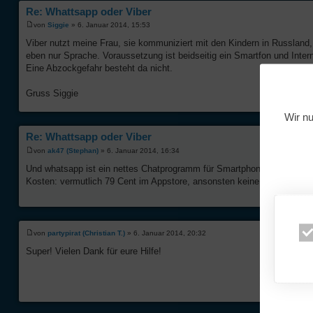
Re: Whattsapp oder Viber
von
Siggie
» 6. Januar 2014, 15:53
Viber nutzt meine Frau, sie kommuniziert mit den Kindern in Russland
eben nur Sprache. Voraussetzung ist beidseitig ein Smartfon und Int
Eine Abzockgefahr besteht da nicht.
Gruss Siggie
Wir nu
Re: Whattsapp oder Viber
von
ak47 (Stephan)
» 6. Januar 2014, 16:34
Und whatsapp ist ein nettes Chatprogramm für Smartphones, ganz grob m
Kosten: vermutlich 79 Cent im Appstore, ansonsten keine Kosten (Intern
von
partypirat (Christian T.)
» 6. Januar 2014, 20:32
Super! Vielen Dank für eure Hilfe!