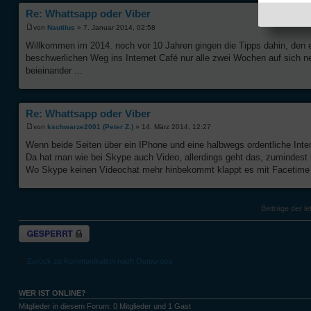
Re: Whattsapp oder Viber
von
Nautilus
» 7. Januar 2014, 02:58
Willkommen im 2014. noch vor 10 Jahren gingen die Tipps dahin, den 
beschwerlichen Weg ins Internet Café nur alle zwei Wochen auf sich
beieinander ...
Re: Whattsapp oder Viber
von
kschwarze2001 (Peter Z.)
» 14. März 2014, 12:27
Wenn beide Seiten über ein IPhone und eine halbwegs ordentliche Inte
Da hat man wie bei Skype auch Video, allerdings geht das, zumindest 
Wo Skype keinen Videochat mehr hinbekommt klappt es mit Facetime 
Beiträge der le
Thema gesperrt
Zurück zu Kommunikation nach Osteuropa
WER IST ONLINE?
Mitglieder in diesem Forum: 0 Mitglieder und 1 Gast