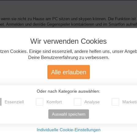
, wenn sie nicht zu Hause am PC sitzen und skypen können. Die Funktion ist
ernet. Anmelden und den/die Gegenspieler komtaktieren und im Smartfon aufn
Wir verwenden Cookies
tzen Cookies. Einige sind essenziell, andere helfen uns, unser Ange
Deine Benutzererfahrung zu verbessern.
Alle erlauben
it SMS vergleichbar, aber schneller, vielseitiger, hübscher. Völlig harmlos.
ettarif brauchst du, klar).
Oder nach Kategorie auswählen:
Essenziell
Komfort
Analyse
Market
Auswahl speichern
Individuelle Cookie-Einstellungen