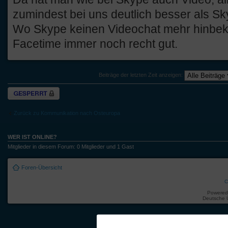
zumindest bei uns deutlich besser als Sk
Wo Skype keinen Videochat mehr hinbek
Facetime immer noch recht gut.
Beiträge der letzten Zeit anzeigen:
Thema gesperrt
Zurück zu Kommunikation nach Osteuropa
WER IST ONLINE?
Mitglieder in diesem Forum: 0 Mitglieder und 1 Gast
Foren-Übersicht
C
Powered
Deutsche 