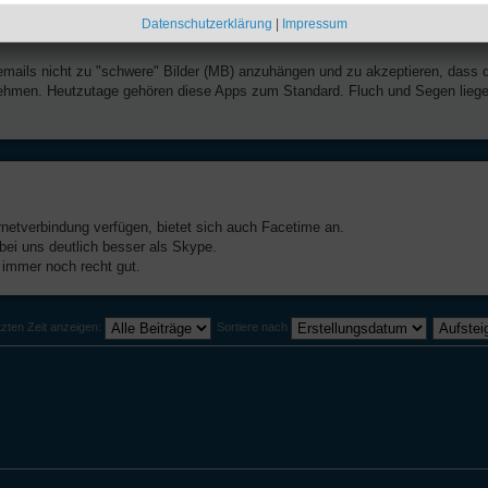
Datenschutzerklärung
|
Impressum
emails nicht zu "schwere" Bilder (MB) anzuhängen und zu akzeptieren, dass 
 nehmen. Heutzutage gehören diese Apps zum Standard. Fluch und Segen lieg
rnetverbindung verfügen, bietet sich auch Facetime an.
bei uns deutlich besser als Skype.
immer noch recht gut.
tzten Zeit anzeigen:
Sortiere nach