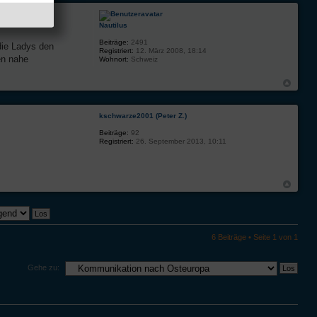
Nautilus
Beiträge:
2491
die Ladys den
Registriert:
12. März 2008, 18:14
en nahe
Wohnort:
Schweiz
kschwarze2001 (Peter Z.)
Beiträge:
92
Registriert:
26. September 2013, 10:11
6 Beiträge • Seite
1
von
1
Gehe zu: