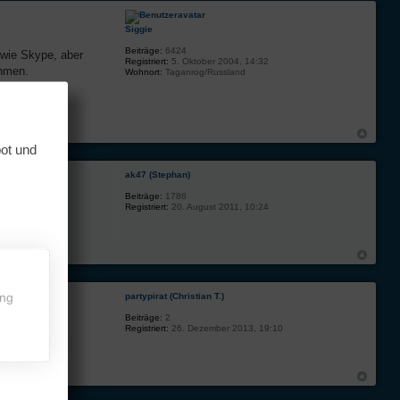
Siggie
Beiträge:
6424
 wie Skype, aber
Registriert:
5. Oktober 2004, 14:32
ehmen.
Wohnort:
Taganrog/Russland
bot und
ak47 (Stephan)
Beiträge:
1786
Registriert:
20. August 2011, 10:24
ing
partypirat (Christian T.)
Beiträge:
2
Registriert:
26. Dezember 2013, 19:10