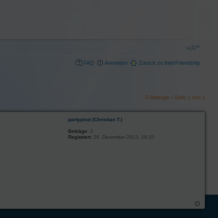
FAQ
Anmelden
Zurück zu InterFriendship
6 Beiträge • Seite
1
von
1
partypirat (Christian T.)
Beiträge:
2
Registriert:
26. Dezember 2013, 19:10