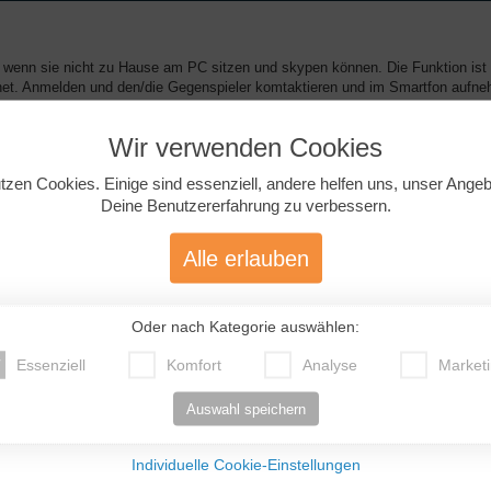
, wenn sie nicht zu Hause am PC sitzen und skypen können. Die Funktion ist
ernet. Anmelden und den/die Gegenspieler komtaktieren und im Smartfon aufn
Wir verwenden Cookies
tzen Cookies. Einige sind essenziell, andere helfen uns, unser Ange
Deine Benutzererfahrung zu verbessern.
Alle erlauben
it SMS vergleichbar, aber schneller, vielseitiger, hübscher. Völlig harmlos.
ettarif brauchst du, klar).
Oder nach Kategorie auswählen:
Essenziell
Komfort
Analyse
Market
Auswahl speichern
Individuelle Cookie-Einstellungen