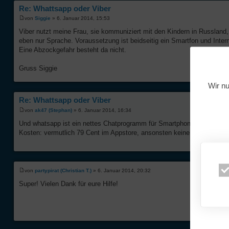
Re: Whattsapp oder Viber
von
Siggie
» 6. Januar 2014, 15:53
Viber nutzt meine Frau, sie kommuniziert mit den Kindern in Russland
eben nur Sprache. Voraussetzung ist beidseitig ein Smartfon und Int
Eine Abzockgefahr besteht da nicht.
Gruss Siggie
Wir nu
Re: Whattsapp oder Viber
von
ak47 (Stephan)
» 6. Januar 2014, 16:34
Und whatsapp ist ein nettes Chatprogramm für Smartphones, ganz grob m
Kosten: vermutlich 79 Cent im Appstore, ansonsten keine Kosten (Intern
von
partypirat (Christian T.)
» 6. Januar 2014, 20:32
Super! Vielen Dank für eure Hilfe!