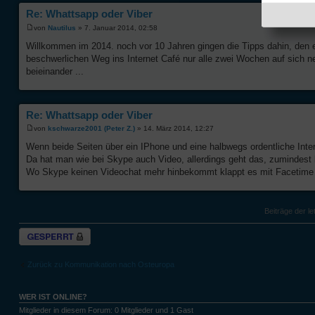
Re: Whattsapp oder Viber
von
Nautilus
» 7. Januar 2014, 02:58
Willkommen im 2014. noch vor 10 Jahren gingen die Tipps dahin, den 
beschwerlichen Weg ins Internet Café nur alle zwei Wochen auf sich
beieinander ...
Re: Whattsapp oder Viber
von
kschwarze2001 (Peter Z.)
» 14. März 2014, 12:27
Wenn beide Seiten über ein IPhone und eine halbwegs ordentliche Inte
Da hat man wie bei Skype auch Video, allerdings geht das, zumindest 
Wo Skype keinen Videochat mehr hinbekommt klappt es mit Facetime 
Beiträge der le
Thema gesperrt
Zurück zu Kommunikation nach Osteuropa
WER IST ONLINE?
Mitglieder in diesem Forum: 0 Mitglieder und 1 Gast