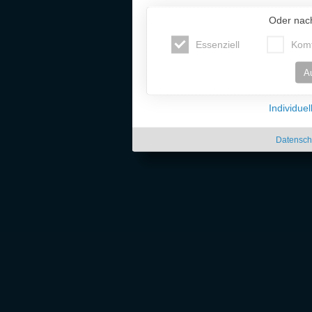
Oder nac
Essenziell
Komf
A
Individue
Datensch