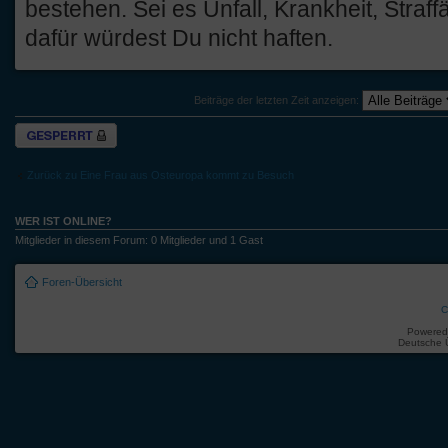
bestehen. Sei es Unfall, Krankheit, Straff
dafür würdest Du nicht haften.
Beiträge der letzten Zeit anzeigen:
Thema gesperrt
Zurück zu Eine Frau aus Osteuropa kommt zu Besuch
WER IST ONLINE?
Mitglieder in diesem Forum: 0 Mitglieder und 1 Gast
Foren-Übersicht
C
Powered
Deutsche 