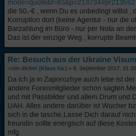
mode=quote&f=83&p=213734#pr213552
die 50,-€ , wenn Du es unbedingt willst , 
Korruption dort (keine Agentur - nur die of
Barzahlung im Büro - nur per Nota an der
Das ist der einzige Weg , korrupte Beam
Re: Besuch aus der Ukraine Visump
von
dicker (Klaus Sa.)
» 8. September 2017, 21:3
Da ich ja in Zaporozhye auch lebe ist der 
andere Forenmitglieder schon sagten.Mei
und mit Passbilder und allem Drum und D
UAH. Alles andere darüber ist Wucher b
sich in die tasche.Lasse Dich darauf nic
freundin sollte energisch auf diese Kost
mfg