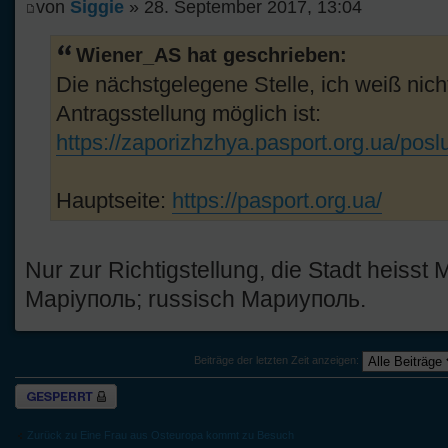
von
Siggie
» 28. September 2017, 13:04
Wiener_AS hat geschrieben:
Die nächstgelegene Stelle, ich weiß nicht
Antragsstellung möglich ist:
https://zaporizhzhya.pasport.org.ua/posl
Hauptseite:
https://pasport.org.ua/
Nur zur Richtigstellung, die Stadt heisst 
Маріуполь; russisch Мариуполь.
Beiträge der letzten Zeit anzeigen:
Thema gesperrt
Zurück zu Eine Frau aus Osteuropa kommt zu Besuch