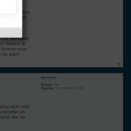
für Georgien .
Du beim AA
be ich bisher noch
reizügigkeit und
die mit
 hier wiedergibst
inem Wohnort ab
 Dir kommen muss
h von jedem
Muenchner
Beiträge:
564
Registriert:
29. Juli 2012, 20:13
ung reicht völlig
 zu bezahlen um
Grenze über die