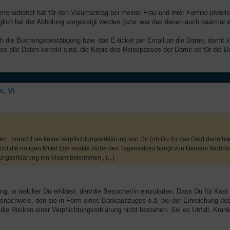
narbeitet hat für den Visumantrag bei meiner Frau und ihrer Familie jeweil
glich bei der Abholung vorgezeigt werden (bzw. war das denen auch paarmal e
ach die Buchungsbestätigung bzw. das E-ticket per Email an die Dame, damit 
ss alle Daten korrekt sind, die Kopie des Reisepasses der Dame ist für die 
, Vi
en , braucht sie keine Verpflichtungserklärung von Dir (ob Du ihr das Geld dann hi
st nicht die nötigen Mittel (die exakte Höhe des Tagessatzes hängt von Deinem Wohn
htungserklärung ein Visum bekommen , (...)
ng, in welcher Du erklärst, den/die Besucher/in einzuladen. Dass Du für Kost 
nsnachweis, den sie in Form eines Bankauszuges o.ä. bei der Einreichung d
die Risiken einer Verpflichtungserklärung nicht bestehen. Sei es Unfall, Krank