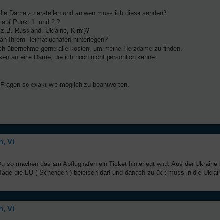
 die Dame zu erstellen und an wen muss ich diese senden?
 auf Punkt 1. und 2.?
(z.B. Russland, Ukraine, Kirm)?
d an Ihrem Heimatlughafen hinterlegen?
. Ich übernehme gerne alle kosten, um meine Herzdame zu finden.
en an eine Dame, die ich noch nicht persönlich kenne.
Fragen so exakt wie möglich zu beantworten.
, Vi
so machen das am Abflughafen ein Ticket hinterlegt wird. Aus der Ukraine 
 Tage die EU ( Schengen ) bereisen darf und danach zurück muss in die Ukrai
, Vi