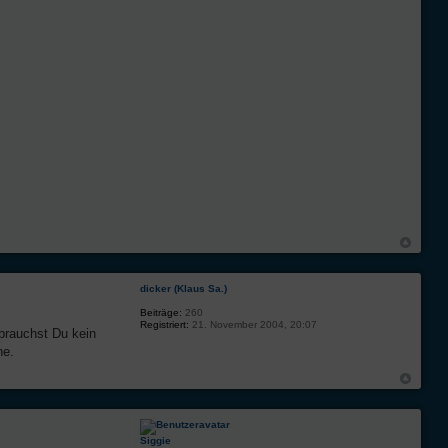
dicker (Klaus Sa.)
Beiträge:
260
Registriert:
21. November 2004, 20:07
brauchst Du kein
ne.
Siggie