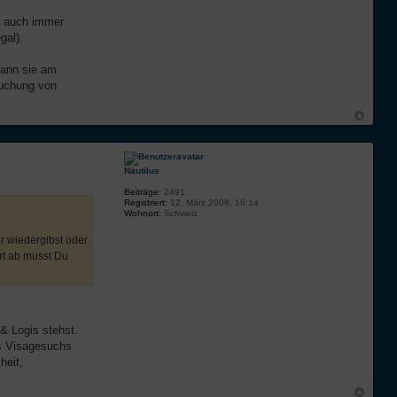
s auch immer
gal).
kann sie am
Buchung von
Nautilus
Beiträge:
2491
Registriert:
12. März 2008, 18:14
Wohnort:
Schweiz
er wiedergibst oder
ort ab musst Du
& Logis stehst.
es Visagesuchs
heit,