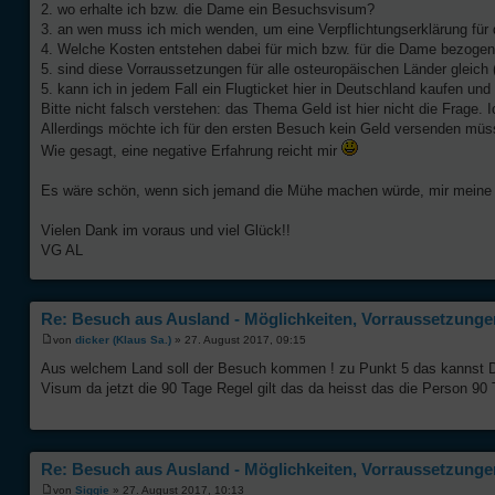
2. wo erhalte ich bzw. die Dame ein Besuchsvisum?
3. an wen muss ich mich wenden, um eine Verpflichtungserklärung für
4. Welche Kosten entstehen dabei für mich bzw. für die Dame bezogen
5. sind diese Vorraussetzungen für alle osteuropäischen Länder gleich 
5. kann ich in jedem Fall ein Flugticket hier in Deutschland kaufen un
Bitte nicht falsch verstehen: das Thema Geld ist hier nicht die Frage
Allerdings möchte ich für den ersten Besuch kein Geld versenden müss
Wie gesagt, eine negative Erfahrung reicht mir
Es wäre schön, wenn sich jemand die Mühe machen würde, mir meine 
Vielen Dank im voraus und viel Glück!!
VG AL
Re: Besuch aus Ausland - Möglichkeiten, Vorraussetzungen
von
dicker (Klaus Sa.)
» 27. August 2017, 09:15
Aus welchem Land soll der Besuch kommen ! zu Punkt 5 das kannst Du 
Visum da jetzt die 90 Tage Regel gilt das da heisst das die Person 90
Re: Besuch aus Ausland - Möglichkeiten, Vorraussetzungen
von
Siggie
» 27. August 2017, 10:13