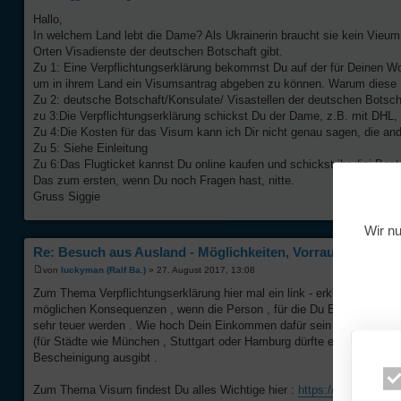
Hallo,
In welchem Land lebt die Dame? Als Ukrainerin braucht sie kein Vieum 
Orten Visadienste der deutschen Botschaft gibt.
Zu 1: Eine Verpflichtungserklärung bekommst Du auf der für Deinen Wo
um in ihrem Land ein Visumsantrag abgeben zu können. Warum diese 
Zu 2: deutsche Botschaft/Konsulate/ Visastellen der deutschen Botsch
zu 3:Die Verpflichtungserklärung schickst Du der Dame, z.B. mit DHL, 
Zu 4:Die Kosten für das Visum kann ich Dir nicht genau sagen, die a
Zu 5: Siehe Einleitung
Zu 6:Das Flugticket kannst Du online kaufen und schickst ihr diei B
Das zum ersten, wenn Du noch Fragen hast, nitte.
Gruss Siggie
Wir nu
Re: Besuch aus Ausland - Möglichkeiten, Vorraussetzungen
von
luckyman (Ralf Ba.)
» 27. August 2017, 13:08
Zum Thema Verpflichtungserklärung hier mal ein link - erklärt schon fas
möglichen Konsequenzen , wenn die Person , für die Du Erklärung abgi
sehr teuer werden . Wie hoch Dein Einkommen dafür sein muss , ist 
(für Städte wie München , Stuttgart oder Hamburg dürfte es nicht reic
Bescheinigung ausgibt .
Zum Thema Visum findest Du alles Wichtige hier :
https://www.auswae