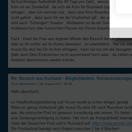
für kurzfristigen Aufenthalt (bis 90 Tage pro Jahr) , wovon Ukrainerinne
Krim ist ein Sonderfall , da sich die Krim für Russland zugehörig erkl
erfragen , aber ich vermute mal , dass eine Krim-Bewohnerin nach Kiew
nicht gehört , dass auch für sie die Visafreiheit gilt . die anderen ost
sind auch "Schengen"-Staaten . Moldawien ist da ein Sonderfall , wei
moldawischen oder russischen Pässen ein Visum brauchen .
Fazit : Kann die Frau aus eigenen Mitteln den Besuch bei Dir finanziere
oder es ihr vorher auf ihr Konto überweist , ist unerheblich . Hat sie
musst Du also bei Dir im Amt erfragen) , kann sie nur mit der besag
(falls auch Dein Einkommen nicht ausreichend hoch wäre ; da zählen a
Anderen übernommen werden könnte .
Re: Besuch aus Ausland - Möglichkeiten, Vorraussetzungen
von
Muenchner
» 28. August 2017, 09:49
Hallo alpostfach,
zu Verpflichtungserklärung und Visum wurde ja schon einiges gesagt.
Wenn es genug Vorlaufzeit gibt musst Du eine VE nach Russland nicht 
aus, die russische Post ist genauso zuverlässig wie unsere. Es bietet 
eine Sendungsverfolgung zu haben. Hat mich als Kompaktbrief Internat
Seite der Deutschen Post und in Russland auf:
https://www.pochta.ru/t
Die Postlaufzeit beträgt nach Region zwischen 1 bis 4 Wochen!