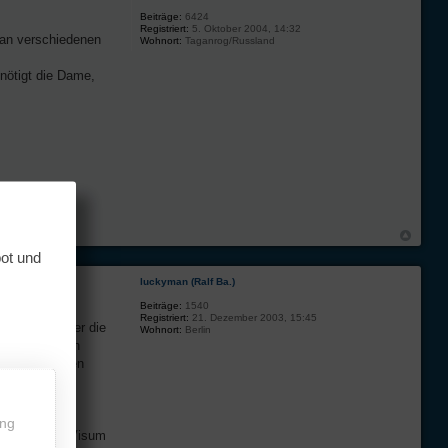
Beiträge:
6424
Registriert:
5. Oktober 2004, 14:32
s an verschiedenen
Wohnort:
Taganrog/Russland
nötigt die Dame,
bot und
luckyman (Ralf Ba.)
Beiträge:
1540
Registriert:
21. Dezember 2003, 15:45
 es nichts über die
Wohnort:
Berlin
hichte nämlich
00,-€ ausgehen
t und die
ing
n Schengen-Visum