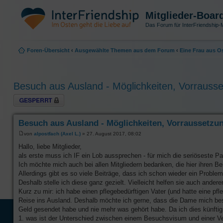
Mitglieder-Boar
Das Forum für InterFriendship-M
Foren-Übersicht
‹
Ausgewählte Themen aus dem Forum
‹
Eine Frau aus 
Besuch aus Ausland - Möglichkeiten, Vorrauss
Thema gesperrt
Besuch aus Ausland - Möglichkeiten, Vorraussetzu
von
alpostfach (Axel L.)
» 27. August 2017, 08:02
Hallo, liebe Mitglieder,
als erste muss ich IF ein Lob aussprechen - für mich die seriöseste Pa
Ich möchte mich auch bei allen Mitgliedern bedanken, die hier ihren Bei
Allerdings gibt es so viele Beiträge, dass ich schon wieder ein Problem
Deshalb stelle ich diese ganz gezielt. Vielleicht helfen sie auch andere
Kurz zu mir: ich habe einen pflegebedürftigen Vater (und hatte eine pfle
Reise ins Ausland. Deshalb möchte ich gerne, dass die Dame mich besuc
Geld gesendet habe und nie mehr was gehört habe. Da ich dies künfti
1. was ist der Unterschied zwischen einem Besuchsvisum und einer Ve