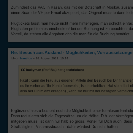
Zumindest das VAC in Kasan, das mit der Botschaft in Moskau zusamme
einen Scan der VE per Email akzeptiert, das Original musste dann ledi
Flugtickets lässt man heute nicht mehr hinterlegen, man schickt einf
Flughafen problemlos einchecken! bei der Buchung ist zu beachten, da
Vorteil, da stehen alle Angaben drin die man für die Buchung benötigt!
Re: Besuch aus Ausland - Möglichkeiten, Vorraussetzungen
von
Nautilus
» 28. August 2017, 10:14
luckyman (Ralf Ba.) hat geschrieben:
Fazit : Kann die Frau aus eigenen Mitteln den Besuch bei Dir finanzier
es ihr vorher auf ihr Konto überweist , ist unerheblich . Hat sie selb
also bei Dir im Amt erfragen) , kann sie nur mit der besagten Verpflic
Ergänzend hierzu besteht noch die Möglichkeit einer formlosen Einladu
Dann reduzieren sich die Tagessätze um die Hälfte. D.h. der Vermöge
mitgeben muss, ist dann nur halb so gross. Vorteil für Dich auch, dass 
Straffälligkeit, Visamissbrauch - dafür würdest Du nicht haften.