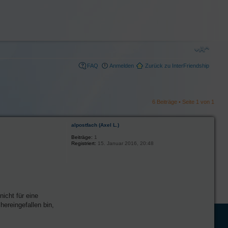
FAQ
Anmelden
Zurück zu InterFriendship
6 Beiträge • Seite
1
von
1
alpostfach (Axel L.)
Beiträge:
1
Registriert:
15. Januar 2016, 20:48
nicht für eine
ereingefallen bin,