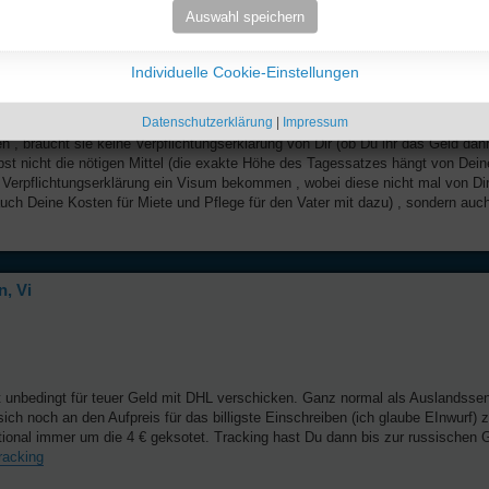
n (wie bereit von den Vor-Schreibern erwähnt) befreit sind ; Gleiches gilt auch 
Auswahl speichern
ärt hat , aber Kiew/Ukraine den Alleinvertretungsanspruch erhebt . Das musst 
 muss , um dort in der dt. Botschaft ein Visum zu beantragen ; jedenfalls ha
-europäischen Staaten sind ja ohnehin fast alle in der EU und genießen die EU-F
Individuelle Cookie-Einstellungen
l dort viele Rumänen leben mit rumänischen Pässen (EU ohne Visa) , während 
Datenschutzerklärung
|
Impressum
n , braucht sie keine Verpflichtungserklärung von Dir (ob Du ihr das Geld dann
 selbst nicht die nötigen Mittel (die exakte Höhe des Tagessatzes hängt von De
ten Verpflichtungserklärung ein Visum bekommen , wobei diese nicht mal von
uch Deine Kosten für Miete und Pflege für den Vater mit dazu) , sondern auc
, Vi
unbedingt für teuer Geld mit DHL verschicken. Ganz normal als Auslandssend
sich noch an den Aufpreis für das billigste Einschreiben (ich glaube EInwurf)
ional immer um die 4 € geksotet. Tracking hast Du dann bis zur russischen 
racking