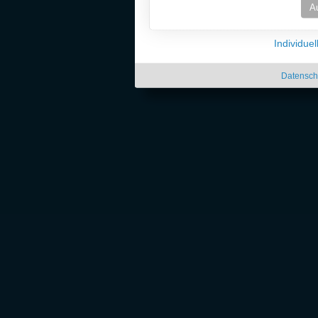
A
Individue
Datensch