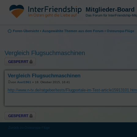
Mitglieder-Board
Das Forum für InterFriendship-Mitg
Foren-Übersicht
‹
Ausgewählte Themen aus dem Forum
‹
Osteuropa-Flüge
Vergleich Flugsuchmaschinen
Thema gesperrt
Vergleich Flugsuchmaschinen
von
Axel1961
» 18. Oktober 2015, 16:41
http://www.n-tv.de/ratgeber/tests/Flugportale-im-Test-article15913101.htm
Thema gesperrt
Zurück zu Osteuropa-Flüge