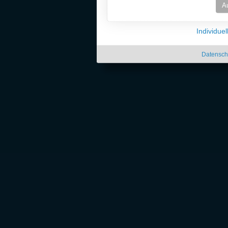
A
Individue
Datensch