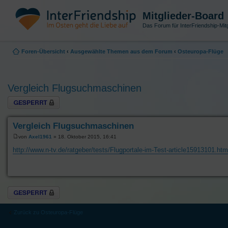
Mitglieder-Board
Das Forum für InterFriendship-Mitg
Foren-Übersicht
‹
Ausgewählte Themen aus dem Forum
‹
Osteuropa-Flüge
Vergleich Flugsuchmaschinen
Thema gesperrt
Vergleich Flugsuchmaschinen
von
Axel1961
» 18. Oktober 2015, 16:41
http://www.n-tv.de/ratgeber/tests/Flugportale-im-Test-article15913101.htm
Thema gesperrt
Zurück zu Osteuropa-Flüge