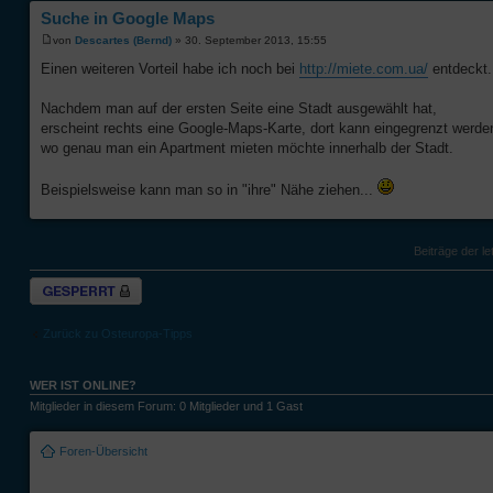
Suche in Google Maps
von
Descartes (Bernd)
» 30. September 2013, 15:55
Einen weiteren Vorteil habe ich noch bei
http://miete.com.ua/
entdeckt.
Nachdem man auf der ersten Seite eine Stadt ausgewählt hat,
erscheint rechts eine Google-Maps-Karte, dort kann eingegrenzt werde
wo genau man ein Apartment mieten möchte innerhalb der Stadt.
Beispielsweise kann man so in "ihre" Nähe ziehen...
Beiträge der le
Thema gesperrt
Zurück zu Osteuropa-Tipps
WER IST ONLINE?
Mitglieder in diesem Forum: 0 Mitglieder und 1 Gast
Foren-Übersicht