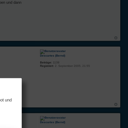
eben und dann
Descartes (Bernd)
Beiträge:
1138
Registriert:
2. September 2005, 21:55
bot und
Descartes (Bernd)