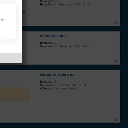
Beiträge:
1138
Registriert:
2. September 2005, 21:55
nig russisch, um
ing
hermann60 (Ralf D.)
Beiträge:
27
Registriert:
10. November 2011, 19:30
rotfuchs_58 (Michael B.)
Beiträge:
427
Registriert:
26. Oktober 2010, 18:37
Wohnort:
Lüneburger Heide