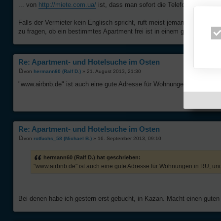
... von
http://miete.com.ua/
ist, dass man sofort die Telefonnummer d
Falls der Vermieter kein Englisch spricht, ruft meist jemand zurück, 
zu fragen, ob ein bestimmtes Apartment frei ist in einem gewünschten 
Re: Apartment- und Hotelsuche im Osten
von
hermann60 (Ralf D.)
» 21. August 2013, 21:30
"www.airbnb.de" ist auch eine gute Adresse für Wohnungen in RU, und 
Re: Apartment- und Hotelsuche im Osten
von
rotfuchs_58 (Michael B.)
» 16. September 2013, 09:10
hermann60 (Ralf D.) hat geschrieben:
"www.airbnb.de" ist auch eine gute Adresse für Wohnungen in RU, und
Bei denen habe ich gestern erst gebucht, in Kazan. Macht einen guten