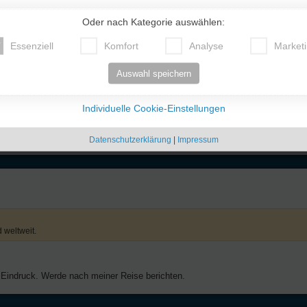
er Vermieter sieht und umgehend Kontakt aufnehmen kann.
Oder nach Kategorie auswählen:
der dieser Sprache mächtig ist. Oder aber man simst, man braucht nur sehr we
Zeitraum.
Essenziell
Komfort
Analyse
Market
Auswahl speichern
Individuelle Cookie-Einstellungen
weltweit.
Datenschutzerklärung
|
Impressum
 weltweit.
 Eindruck. Werde nach meiner Reise berichten.