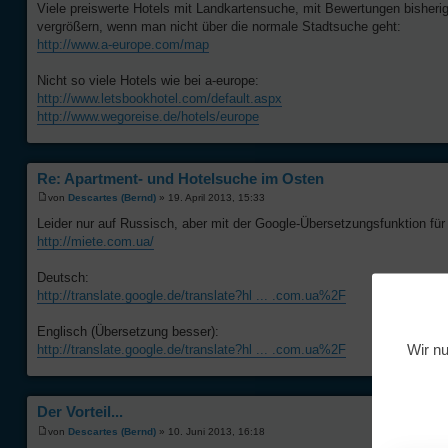
Viele preiswerte Hotels mit Landkartensuche, mit Bewertungen bisher
vergrößern, wenn man nicht über die normale Stadtsuche geht:
http://www.a-europe.com/map
Nicht so viele Hotels wie bei a-europe:
http://www.letsbookhotel.com/default.aspx
http://www.wegoreise.de/hotels/europe
Re: Apartment- und Hotelsuche im Osten
von
Descartes (Bernd)
» 19. April 2013, 15:33
Leider nur auf Russisch, aber mit der Google-Übersetzungsfunktion fü
http://miete.com.ua/
Deutsch:
http://translate.google.de/translate?hl ... .com.ua%2F
Englisch (Übersetzung besser):
Wir nu
http://translate.google.de/translate?hl ... .com.ua%2F
Der Vorteil...
von
Descartes (Bernd)
» 10. Juni 2013, 16:18