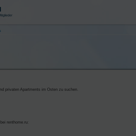
d
itglieder
s
und privaten Apartments im Osten zu suchen.
bei renthome.ru: