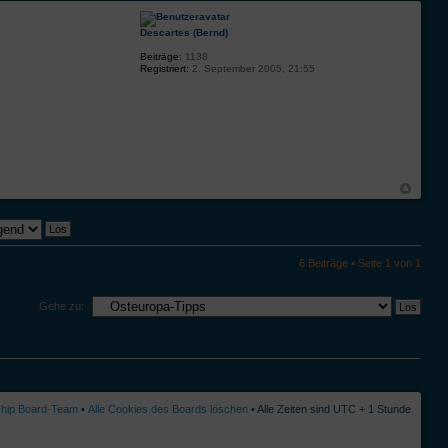
Descartes (Bernd)
Beiträge:
1138
Registriert:
2. September 2005, 21:55
6 Beiträge • Seite
1
von
1
Gehe zu:
ship Board-Team
•
Alle Cookies des Boards löschen
• Alle Zeiten sind UTC + 1 Stunde