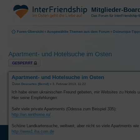
Mitglieder-Boar
Das Forum für InterFriendship-M
Foren-Übersicht
‹
Ausgewählte Themen aus dem Forum
‹
Osteuropa-Tipp
Apartment- und Hotelsuche im Osten
Thema gesperrt
Apartment- und Hotelsuche im Osten
von
Descartes (Bernd)
» 3. Februar 2013, 11:22
Ich habe einen ukrainischen Freund gebeten, mir Websites zu Hotels 
Hier seine Empfehlungen:
Sehr viele private Apartments (Odessa zum Beispiel 335):
http://en.renthome.ru/
Schöne Landkartensuche, weltweit, aber nicht so viele Apartments wie 
http://www1.iha.com.de