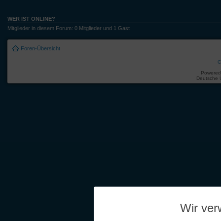
WER IST ONLINE?
Mitglieder in diesem Forum: 0 Mitglieder und 1 Gast
Foren-Übersicht
C
Powered
Deutsche 
Wir ve