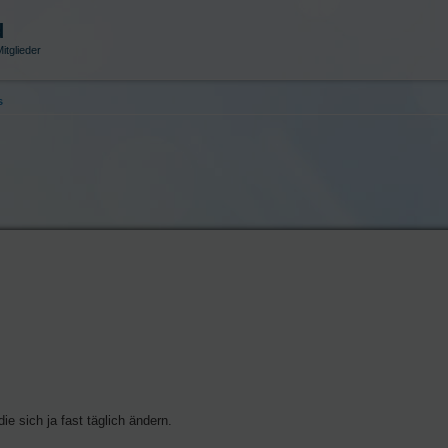
d
itglieder
s
e sich ja fast täglich ändern.