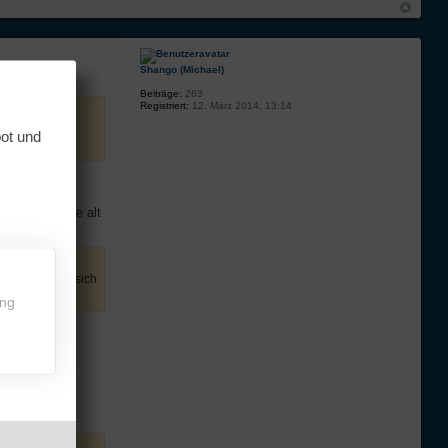
Shango (Michael)
Beiträge:
263
Registriert:
12. März 2014, 13:14
bot und
er als 2 Tage alt
handlung will sich
ing