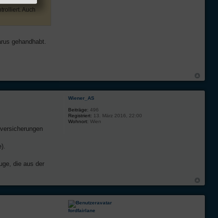
olliert. Auch
arus gehandhabt.
Wiener_AS
Beiträge:
496
Registriert:
13. März 2016, 22:00
Wohnort:
Wien
eversicherungen
).
uge, die aus der
fordfairlane