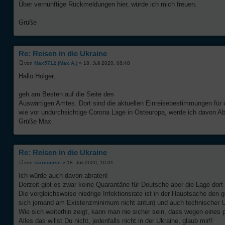
Über vernünftige Rückmeldungen hier, würde ich mich freuen.
Grüße
Re: Reisen in die Ukraine
von
Max5712 (Max A.)
» 18. Juli 2020, 08:48
Hallo Holger,
geh am Besten auf die Seite des
Auswärtigen Amtes. Dort sind die aktuellen Einreisebestimmungen für d
wie vor undurchsichtige Corona Lage in Osteuropa, werde ich davon A
Grüße Max
Re: Reisen in die Ukraine
von
starcourse
» 18. Juli 2020, 10:01
Ich würde auch davon abraten!
Derzeit gibt es zwar keine Quarantäne für Deutsche aber die Lage dort 
Die vergleichsweise niedrige Infektionsrate ist in der Hauptsache den
sich jemand am Existenzminimum nicht antun) und auch technischer U
Wie sich weiterhin zeigt, kann man nie sicher sein, dass wegen eines p
Alles das willst Du nicht, jedenfalls nicht in der Ukraine, glaub mir!!