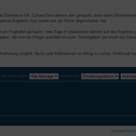
n bei Einreise in UA. Corona-Test ebenso dort gemacht, dann übers Wochenend
atives Ergebnis, App wurde aus der Ferne abgeschaltet, frei.
 am Flughafen gemacht, zwei Tage in Quarantäne daheim auf das Ergebnis ge
gaben, die man im Flieger ausfüllen musste. Testergebnis per email ans Ges
19 Bedrohung umgeht. Nicht viele Maßnahmen im Alltag zu sehen. Großstadt
tzten Zeit anzeigen:
Sortiere nach
Das InterFriend