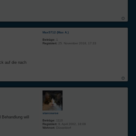
Max5712 (Max A.)
Beiträge:
1
Registriert:
25. November 2018, 17:33
ck auf die nach
starcourse
d Behandlung will
Beiträge:
1110
Registriert:
9. April 2002, 18:08
Wohnort:
Düsseldorf