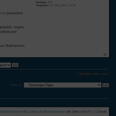
Beiträge:
207
Registriert:
26. März 2015, 23:39
e in Quarantäne
wartet, negativ.
undheitsamt
 kaum Maßnahmen,
6 Beiträge • Seite
1
von
1
Gehe zu:
ship Board-Team
•
Alle Cookies des Boards löschen
• Alle Zeiten sind UTC + 1 Stunde