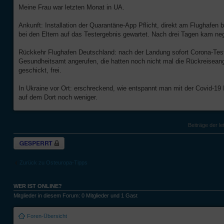
Meine Frau war letzten Monat in UA.
Ankunft: Installation der Quarantäne-App Pflicht, direkt am Flughafe
bei den Eltern auf das Testergebnis gewartet. Nach drei Tagen kam neg
Rückkehr Flughafen Deutschland: nach der Landung sofort Corona-Test
Gesundheitsamt angerufen, die hatten noch nicht mal die Rückreisean
geschickt, frei.
In Ukraine vor Ort: erschreckend, wie entspannt man mit der Covid-
auf dem Dort noch weniger.
Beiträge der le
Thema gesperrt
Zurück zu Osteuropa-Tipps
WER IST ONLINE?
Mitglieder in diesem Forum: 0 Mitglieder und 1 Gast
Foren-Übersicht