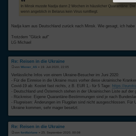
In Minsk musste Nadja dann 2 Wochen in häuslicher Quarantäne. Die E
wenn angeblich in Belarus kein Virus rumfliegt.
Nadja kam aus Deutschland zurück nach Minsk. Wie gesagt, ich habe ke
Trotzdem "Glück auf"
LG Michael
Re: Reisen in die Ukraine
von
Wiener_AS
» 19. Juli 2020, 22:05
Verlässliche Infos von einem Ukraine-Besucher im Juni 2020:
- Für die Einreise in die Ukraine muss vorher diese ukrainische Kran
Covid-19 ab: Kostet fast nichts, z.B. EUR 1,- für 5 Tage:
https://eurotr
- Deutschland und Österreich stehen in der Ukrainischen Liste auf der
- Rückreise: Eigene Quarantäne-Bestimmungen sind je nach Bundesland
- Flugreisen: Änderungen im Flugplan sind nicht ausgeschlossen. Für U
Ukraine kommen, sehr mager besetzt.
Re: Reisen in die Ukraine
von
fordfairlane
» 25. September 2020, 00:08