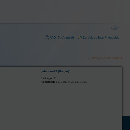
FAQ
Anmelden
Zurück zu InterFriendship
6 Beiträge • Seite
1
von
1
gefunden73 (Holger)
Beiträge:
11
Registriert:
13. Januar 2012, 00:57