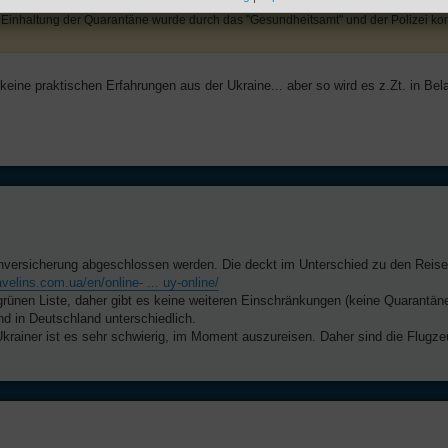
inhaltung der Quarantäne wurde durch das "Gesundheitsamt" und der Polizei kontr
ine praktischen Erfahrungen aus der Ukraine... aber so wird es z.Zt. in Bel
kenversicherung abgeschlossen werden. Die deckt im Unterschied zu den Reis
avelins.com.ua/en/online- ... uy-online/
 grünen Liste, daher gibt es keine weiteren Einschränkungen (keine Quarantäne
 in Deutschland unterschiedlich.
krainer ist es sehr schwierig, im Moment auszureisen. Daher sind die Flugze