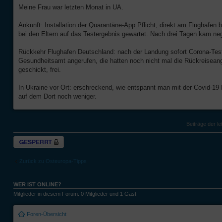
Meine Frau war letzten Monat in UA.
Ankunft: Installation der Quarantäne-App Pflicht, direkt am Flughafe
bei den Eltern auf das Testergebnis gewartet. Nach drei Tagen kam neg
Rückkehr Flughafen Deutschland: nach der Landung sofort Corona-Test
Gesundheitsamt angerufen, die hatten noch nicht mal die Rückreisean
geschickt, frei.
In Ukraine vor Ort: erschreckend, wie entspannt man mit der Covid-
auf dem Dort noch weniger.
Beiträge der le
Thema gesperrt
Zurück zu Osteuropa-Tipps
WER IST ONLINE?
Mitglieder in diesem Forum: 0 Mitglieder und 1 Gast
Foren-Übersicht