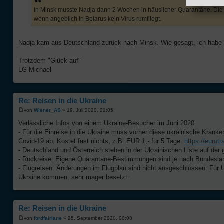
In Minsk musste Nadja dann 2 Wochen in häuslicher Quarantäne. Die E
wenn angeblich in Belarus kein Virus rumfliegt.
Nadja kam aus Deutschland zurück nach Minsk. Wie gesagt, ich habe ke
Trotzdem "Glück auf"
LG Michael
Re: Reisen in die Ukraine
von
Wiener_AS
» 19. Juli 2020, 22:05
Verlässliche Infos von einem Ukraine-Besucher im Juni 2020:
- Für die Einreise in die Ukraine muss vorher diese ukrainische Kran
Covid-19 ab: Kostet fast nichts, z.B. EUR 1,- für 5 Tage:
https://eurotr
- Deutschland und Österreich stehen in der Ukrainischen Liste auf der
- Rückreise: Eigene Quarantäne-Bestimmungen sind je nach Bundesland
- Flugreisen: Änderungen im Flugplan sind nicht ausgeschlossen. Für U
Ukraine kommen, sehr mager besetzt.
Re: Reisen in die Ukraine
von
fordfairlane
» 25. September 2020, 00:08