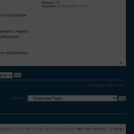
Beiträge:
207
Registriert:
26. März 2015, 23:39
e in Quarantäne
wartet, negativ.
undheitsamt
 kaum Maßnahmen,
6 Beiträge • Seite
1
von
1
Gehe zu:
ship Board-Team
•
Alle Cookies des Boards löschen
• Alle Zeiten sind UTC + 1 Stunde