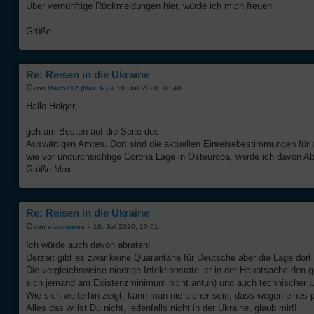
Über vernünftige Rückmeldungen hier, würde ich mich freuen.
Grüße
Re: Reisen in die Ukraine
von
Max5712 (Max A.)
» 18. Juli 2020, 08:48
Hallo Holger,
geh am Besten auf die Seite des
Auswärtigen Amtes. Dort sind die aktuellen Einreisebestimmungen für d
wie vor undurchsichtige Corona Lage in Osteuropa, werde ich davon A
Grüße Max
Re: Reisen in die Ukraine
von
starcourse
» 18. Juli 2020, 10:01
Ich würde auch davon abraten!
Derzeit gibt es zwar keine Quarantäne für Deutsche aber die Lage dort 
Die vergleichsweise niedrige Infektionsrate ist in der Hauptsache den
sich jemand am Existenzminimum nicht antun) und auch technischer U
Wie sich weiterhin zeigt, kann man nie sicher sein, dass wegen eines p
Alles das willst Du nicht, jedenfalls nicht in der Ukraine, glaub mir!!