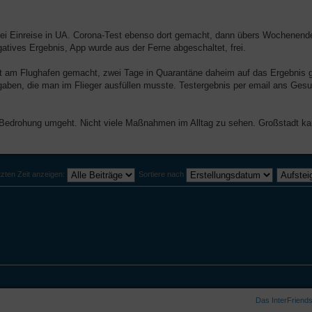
n bei Einreise in UA. Corona-Test ebenso dort gemacht, dann übers Wochenend
atives Ergebnis, App wurde aus der Ferne abgeschaltet, frei.
 am Flughafen gemacht, zwei Tage in Quarantäne daheim auf das Ergebnis ge
gaben, die man im Flieger ausfüllen musste. Testergebnis per email ans Ges
19 Bedrohung umgeht. Nicht viele Maßnahmen im Alltag zu sehen. Großstadt
tzten Zeit anzeigen:
Sortiere nach
Das InterFriend