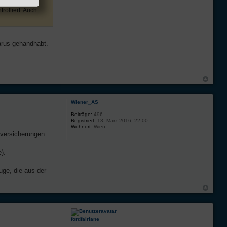
olliert. Auch
arus gehandhabt.
Wiener_AS
Beiträge:
496
Registriert:
13. März 2016, 22:00
Wohnort:
Wien
eversicherungen
).
uge, die aus der
fordfairlane