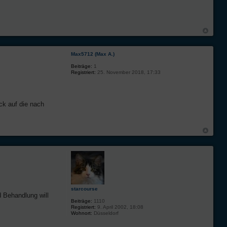
Max5712 (Max A.)
Beiträge:
1
Registriert:
25. November 2018, 17:33
ck auf die nach
starcourse
d Behandlung will
Beiträge:
1110
Registriert:
9. April 2002, 18:08
Wohnort:
Düsseldorf