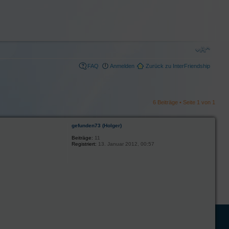
FAQ
Anmelden
Zurück zu InterFriendship
6 Beiträge • Seite
1
von
1
gefunden73 (Holger)
Beiträge:
11
Registriert:
13. Januar 2012, 00:57