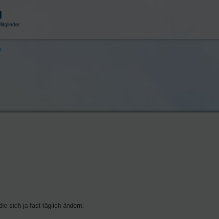
d
itglieder
s
e sich ja fast täglich ändern.