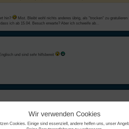
ort hin?
Mist. Bleibt wohl nichts anderes übrig, als "trocken" zu gratuliere
dass ich ab 15.04. Besuch erwarte? Aber ich schweife ab...
glisch und sind sehr hilfsbereit
Wir verwenden Cookies
 (für einen Strauß bewegen sich die Preise schon nahe an EUR 100,-, was ja fast e
tzen Cookies. Einige sind essenziell, andere helfen uns, unser Ange