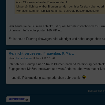
Also: Glückwünsche der Dame senden!!
Ich persönlich halte aber Blumen senden von hier für stark überteuert
Monatseinkommen ist). Da kann man das Geld besser investieren.
Wer heute keine Blumen schickt, ist quasi beziehunstechnisch tot!! Au
Blumensträuße oder posten FB/ VK etc
Es ist heute Feiertag deswegen, viel wichtiger und höher angesehen als
Re: nicht vergessen: Frauentag, 8. März
von
SleepyStorm
» 8. März 2017, 11:41
Ich hab per Fleurop einen Strauß Blumen nach St.Petersburg geschick
Zugegebener Maßen, preiswert ist etwas Anderes, aber was macht Mann
...und die Rückmeldung war gerade eben sehr positiv!
Beiträge der le
Thema gesperrt