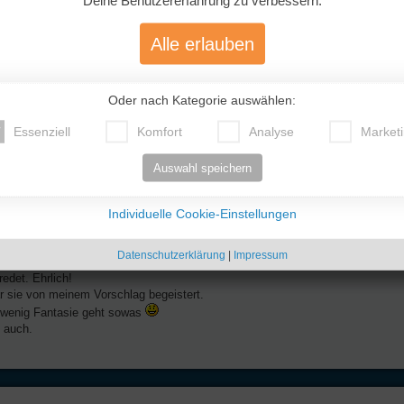
Deine Benutzererfahrung zu verbessern.
Alle erlauben
icht ganz so üppig aus.
Oder nach Kategorie auswählen:
Essenziell
Komfort
Analyse
Market
Auswahl speichern
Individuelle Cookie-Einstellungen
Datenschutzerklärung
|
Impressum
edet. Ehrlich!
r sie von meinem Vorschlag begeistert.
n wenig Fantasie geht sowas
 auch.