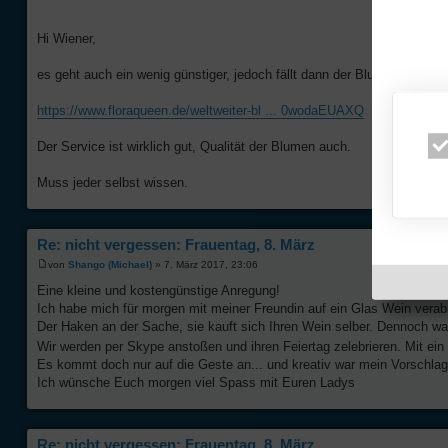
Hi Wiener,
es geht auch ein wenig günstiger, jedoch fällt dann der Blumenstrauß n
https://www.floraqueen.de/weltweiter-bl ... 0wodaEUAXQ
Der Service ist wirklich gut, Qualität der Blumen auch.
Muss jeder selbst wissen.
Re: nicht vergessen: Frauentag, 8. März
von
Shango (Michael)
» 7. März 2017, 23:06
Eine kleine und kostengünstige Anregung!
Ich habe mich für morgen mit meiner Freundin auf ein Glas Wein verabr
Der Haken an der Sache, sie kauft sich Ihren Wein selber. Dennoch wa
Wir werden per Skype anstoßen und ihren Feiertag zelebrieren. Mit ei
Es kommt doch nur auf die Geste an... und kreativ war mein Vorschlag
Ich wünsche Euch morgen viel Spass mit Euren Ladys
Re: nicht vergessen: Frauentag, 8. März