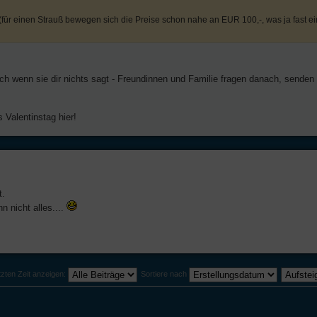
 (für einen Strauß bewegen sich die Preise schon nahe an EUR 100,-, was ja fast e
ch wenn sie dir nichts sagt - Freundinnen und Familie fragen danach, senden 
 Valentinstag hier!
t.
 nicht alles....
tzten Zeit anzeigen:
Sortiere nach