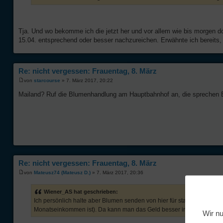
Tja. Und wo bekomme ich die jetzt her und vor allem wie bis morgen d
15.04. entsprechend oder besser nachzureichen. Erwähnte ich bereits, 
Re: nicht vergessen: Frauentag, 8. März
von
starcourse
» 7. März 2017, 20:22
Mailand? Ruf die Blumenhandlung am Hauptbahnhof an, die sprechen En
Re: nicht vergessen: Frauentag, 8. März
von
Mateusz74 (Mateusz D.)
» 7. März 2017, 20:36
Wiener_AS hat geschrieben:
Ich persönlich halte aber Blumen senden von hier für stark überteuert
Monatseinkommen ist). Da kann man das Geld besser investieren.
Wir nu