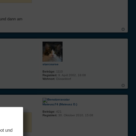
n und dann am
starcourse
Beiträge:
1110
Registriert:
9. April 2002, 18:08
Wohnort:
Düsseldorf
Mateusz74 (Mateusz D.)
Beiträge:
421
Registriert:
30. Oktober 2010, 15:08
in ukrainisches
bot und