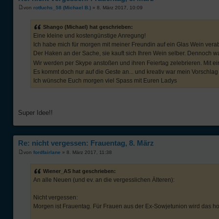
von
rotfuchs_58 (Michael B.)
» 8. März 2017, 10:09
Shango (Michael) hat geschrieben:
Eine kleine und kostengünstige Anregung!
Ich habe mich für morgen mit meiner Freundin auf ein Glas Wein verab
Der Haken an der Sache, sie kauft sich Ihren Wein selber. Dennoch w
Wir werden per Skype anstoßen und ihren Feiertag zelebrieren. Mit e
Es kommt doch nur auf die Geste an... und kreativ war mein Vorschlag
Ich wünsche Euch morgen viel Spass mit Euren Ladys
Super Idee!!
Re: nicht vergessen: Frauentag, 8. März
von
fordfairlane
» 8. März 2017, 11:38
Wiener_AS hat geschrieben:
An alle Neuen (und ev. an die vergesslichen Älteren):
Nicht vergessen:
Morgen ist Frauentag. Für Frauen aus der Ex-Sowjetunion wird das hoch