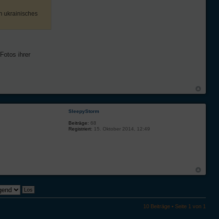
in ukrainisches
Fotos ihrer
SleepyStorm
Beiträge:
68
Registriert:
15. Oktober 2014, 12:49
10 Beiträge • Seite
1
von
1