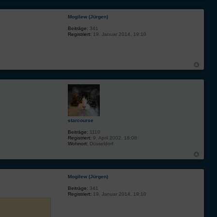
Mogilew (Jürgen)
Beiträge:
341
Registriert:
19. Januar 2014, 19:10
starcourse
Beiträge:
1110
Registriert:
9. April 2002, 18:08
Wohnort:
Düsseldorf
Mogilew (Jürgen)
Beiträge:
341
Registriert:
19. Januar 2014, 19:10