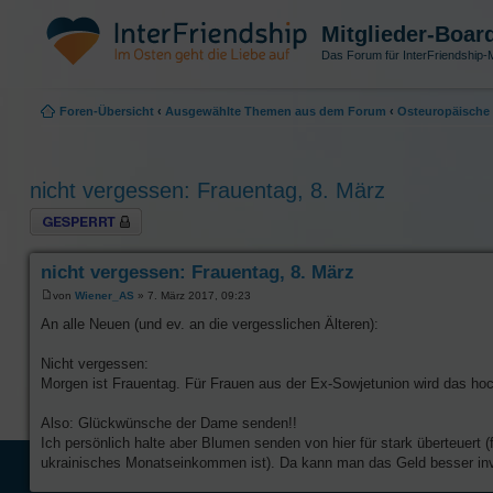
Mitglieder-Boar
Das Forum für InterFriendship-M
Foren-Übersicht
‹
Ausgewählte Themen aus dem Forum
‹
Osteuropäische 
nicht vergessen: Frauentag, 8. März
Thema gesperrt
nicht vergessen: Frauentag, 8. März
von
Wiener_AS
» 7. März 2017, 09:23
An alle Neuen (und ev. an die vergesslichen Älteren):
Nicht vergessen:
Morgen ist Frauentag. Für Frauen aus der Ex-Sowjetunion wird das hoch 
Also: Glückwünsche der Dame senden!!
Ich persönlich halte aber Blumen senden von hier für stark überteuert 
ukrainisches Monatseinkommen ist). Da kann man das Geld besser inv