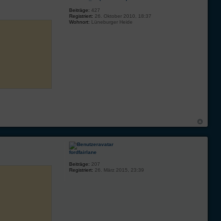
Beiträge:
427
Registriert:
26. Oktober 2010, 18:37
Wohnort:
Lüneburger Heide
fordfairlane
Beiträge:
207
Registriert:
26. März 2015, 23:39