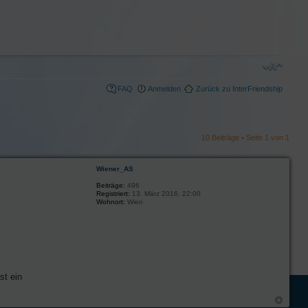
FAQ
Anmelden
Zurück zu InterFriendship
10 Beiträge • Seite
1
von
1
Wiener_AS
Beiträge:
496
Registriert:
13. März 2016, 22:00
Wohnort:
Wien
st ein