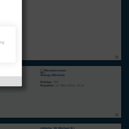
ing
Shango (Michael)
Beiträge:
263
Registriert:
12. März 2014, 13:14
rotfuchs_58 (Michael B.)