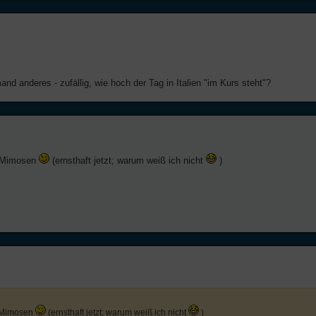
nd anderes - zufällig, wie hoch der Tag in Italien "im Kurs steht"?
g Mimosen
(ernsthaft jetzt; warum weiß ich nicht
)
g Mimosen
(ernsthaft jetzt; warum weiß ich nicht
)