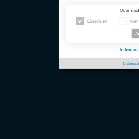
Oder nac
Essenziell
Komf
A
Individue
Datensch