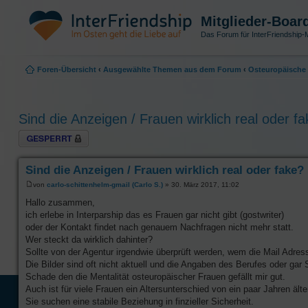
Mitglieder-Boar
Das Forum für InterFriendship-M
Foren-Übersicht
‹
Ausgewählte Themen aus dem Forum
‹
Osteuropäische 
Sind die Anzeigen / Frauen wirklich real oder f
Thema gesperrt
Sind die Anzeigen / Frauen wirklich real oder fake?
von
carlo-schittenhelm-gmail (Carlo S.)
» 30. März 2017, 11:02
Hallo zusammen,
ich erlebe in Interparship das es Frauen gar nicht gibt (gostwriter)
oder der Kontakt findet nach genauem Nachfragen nicht mehr statt.
Wer steckt da wirklich dahinter?
Sollte von der Agentur irgendwie überprüft werden, wem die Mail Adress
Die Bilder sind oft nicht aktuell und die Angaben des Berufes oder gar 
Schade den die Mentalität osteuropäischer Frauen gefällt mir gut.
Auch ist für viele Frauen ein Altersunterschied von ein paar Jahren älter
Sie suchen eine stabile Beziehung in finzieller Sicherheit.