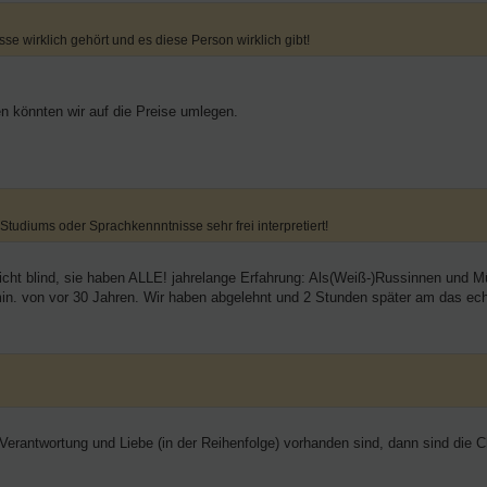
se wirklich gehört und es diese Person wirklich gibt!
en könnten wir auf die Preise umlegen.
 Studiums oder Sprachkennntnisse sehr frei interpretiert!
icht blind, sie haben ALLE! jahrelange Erfahrung: Als(Weiß-)Russinnen und Mü
min. von vor 30 Jahren. Wir haben abgelehnt und 2 Stunden später am das ec
 Verantwortung und Liebe (in der Reihenfolge) vorhanden sind, dann sind di