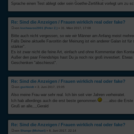
Sprache einen Test ablegt oder sein Goethe-Zertifikat vorlegt um zu s
Re: Sind die Anzeigen / Frauen wirklich real oder fake?
von
kschwarze2001 (Peter Z.)
» 31. März 2017, 17:08
Bitte auch nicht vergessen, so wie wir Männer am Anfang meist mehrer
Falls Deine aktuelle Favoritin der Meinung ist ein anderer Galan ist f
stärker".
Es ist zwar nicht die feine Art, einfach und ohne Kommentar den Kont
Außer den paar Friendships hast Du ja noch nix groß investiert. Etwas
Geschenken "abschiesst".
Re: Sind die Anzeigen / Frauen wirklich real oder fake?
von
gschleidt
» 3. Juni 2017, 15:05
Also meine Frau war sehr real. Ich bin seit vier Jahren verheiratet.
Ich hab allerdings auch die erst beste genommen
.....also die Erste
Gruß an alle,,,,Gerald
Re: Sind die Anzeigen / Frauen wirklich real oder fake?
von
Shango (Michael)
» 6. Juni 2017, 22:14