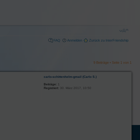
FAQ
Anmelden
Zurück zu InterFriendship
9 Beiträge • Seite
1
von
1
carlo-schittenhelm-gmail (Carlo S.)
Beiträge:
1
Registriert:
30. März 2017, 10:50