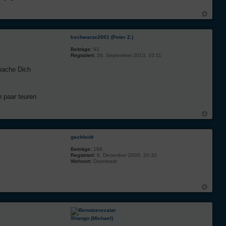
kschwarze2001 (Peter Z.)
Beiträge:
92
Registriert:
26. September 2013, 10:11
 mache Dich
n paar teuren
gschleidt
Beiträge:
168
Registriert:
8. Dezember 2005, 20:32
Wohnort:
Darmstadt
Shango (Michael)