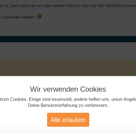
ter ist, auch wenn der ein oder andere kritische User auf den Verdacht komme
ne schmieden werden.
re Entscheidung ist, wann sie es offline setzt.
ann mitgeteilt, dass sie mit einem andern Mann in engerem Kontakt steht. Also eine
Wir verwenden Cookies
n und ihr empfohlen dem betreffenden Mann nicht zu antworten und auch die Nachfr
tzen Cookies. Einige sind essenziell, andere helfen uns, unser Ange
, netten Absage. Nun hat er die Möglichkeit seine investierten Friendships erstatt
Deine Benutzererfahrung zu verbessern.
Alle erlauben
Es zeigt dann an, dass die Frau deaktiviert hat, weil sie in engerem Kontakt z