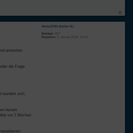
Stefan3783 (Stefan N.)
Beiträge:
407
Registriert:
3. Januar 2014, 14:32
und antworten
 oder die Frage
d wundert sich,
hen lassen.
? War vor 2 Wochen
 angegebenen