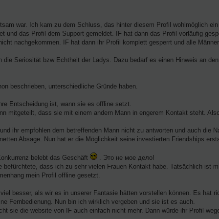
ltsam war. Ich kam zu dem Schluss, das hinter diesem Profil wohlmöglich ein
t und das Profil dem Support gemeldet. IF hat dann das Profil vorläufig ges
 nicht nachgekommen. IF hat dann ihr Profil komplett gesperrt und alle Männer
ch die Seriosität bzw Echtheit der Ladys. Dazu bedarf es einen Hinweis an den
chon beschrieben, unterschiedliche Gründe haben.
re Entscheidung ist, wann sie es offline setzt.
ann mitgeteilt, dass sie mit einem andern Mann in engerem Kontakt steht. Also
 und ihr empfohlen dem betreffenden Mann nicht zu antworten und auch die N
netten Absage. Nun hat er die Möglichkeit seine investierten Friendships ersta
. Konkurrenz belebt das Geschäft
. Это не мое дело!
 befürchtete, dass ich zu sehr vielen Frauen Kontakt habe. Tatsächlich ist mi
enhang mein Profil offline gesetzt.
el besser, als wir es in unserer Fantasie hätten vorstellen können. Es hat ri
ine Fernbedienung. Nun bin ich wirklich vergeben und sie ist es auch.
sucht sie die website von IF auch einfach nicht mehr. Dann würde ihr Profil weg