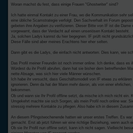
Woran machst du fest, dass einige Frauen "Ghostwriter" sind?
Ich hatte einmal Kontakt zu einer Frau, wo die Kommunikation sehr se
eine übliche Scamstrategie verfolgt. Den Sachverhalt im Forum geposte
gebeten ihre Angaben zu verifizieren. Dieser Bitte von IF ist die Dame
vorgewarnt, dass der Verdacht auf einen unseriösen Kontakt besteht.
Ja, solchen Ladys kannst du hier begegnen. IF prüft nicht grundsätzli
Diese Fälle sind aber meines Erachtens hier eher selten.
Dann gibt es die Ladys, die einfach nicht antworten. Dies kann, wie s
Das Profil meiner Freundin ist noch immer online. Ich denke, dass es ih
Würdest du ihr Profil abrufen, dann hat sie bisher dem betreffenden M
nette Absage, was sich hier viele Männer wünschen.
Ich habe ihr versucht, dass Geschäftsmodell von IF etwas zu erklären
ignorieren. Denn da hat der Mann mehr davon, als von einer ehrlichen, 
bekommen.
Ob und wann sie Ihr Profil offline setzt, da mische ich mich nicht ein
Umgekehrt machte sie sich Sorgen, als mein Profil noch online war. Sie
stressig mehrere Kontakte zu pflegen. Also habe ich in diesem Zusamm
An diesem Pfingstwochenende hatten wir unser erstes Treffen. Es war vi
gemacht. Erst ab jetzt führen wir eine richtige Beziehung, wenn auch e
Ob sie Ihr Profil nun offline setzt, kann ich nicht sagen. Vielleicht be