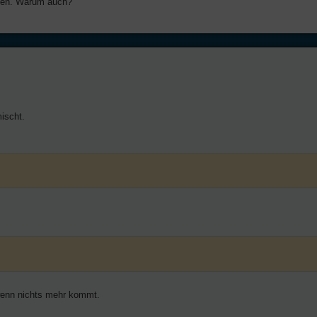
tzten. Warum auch?
ischt.
 wenn nichts mehr kommt.