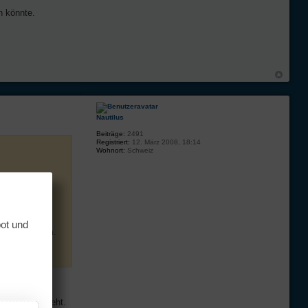
n könnte.
Nautilus
Beiträge:
2491
Registriert:
12. März 2008, 18:14
Wohnort:
Schweiz
 ehrliche und
age von IF zu
bot und
et zu bekommen.
u nem Mann steht.