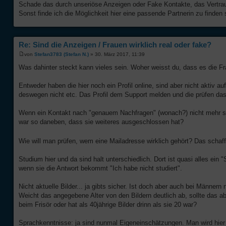
Schade das durch unseriöse Anzeigen oder Fake Kontakte, das Vertrauen
Sonst finde ich die Möglichkeit hier eine passende Partnerin zu finden 
Re: Sind die Anzeigen / Frauen wirklich real oder fake?
von
Stefan3783 (Stefan N.)
» 30. März 2017, 11:39
Was dahinter steckt kann vieles sein. Woher weisst du, dass es die Fr
Entweder haben die hier noch ein Profil online, sind aber nicht aktiv
deswegen nicht etc. Das Profil dem Support melden und die prüfen da
Wenn ein Kontakt nach "genauem Nachfragen" (wonach?) nicht mehr stattf
war so daneben, dass sie weiteres ausgeschlossen hat?
Wie will man prüfen, wem eine Mailadresse wirklich gehört? Das schaf
Studium hier und da sind halt unterschiedlich. Dort ist quasi alles ei
wenn sie die Antwort bekommt "Ich habe nicht studiert".
Nicht aktuelle Bilder... ja gibts sicher. Ist doch aber auch bei Männer
Weicht das angegebene Alter von den Bildern deutlich ab, sollte das a
beim Frisör oder hat als 40jährige Bilder drinn als sie 20 war?
Sprachkenntnisse: ja sind nunmal Eigeneinschätzungen. Man wird hier