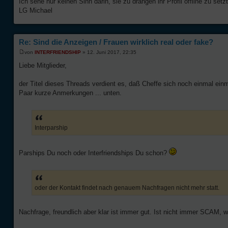
Ich sehe nur keinen Sinn darin, sie zu drängen ihr Profil offline zu se
LG Michael
Re: Sind die Anzeigen / Frauen wirklich real oder fake?
von
INTERFRIENDSHIP
» 12. Juni 2017, 22:35
Liebe Mitglieder,
der Titel dieses Threads verdient es, daß Cheffe sich noch einmal einm
Paar kurze Anmerkungen ... unten.
Interparship
Parships Du noch oder Interfriendships Du schon?
oder der Kontakt findet nach genauem Nachfragen nicht mehr statt.
Nachfrage, freundlich aber klar ist immer gut. Ist nicht immer SCAM,