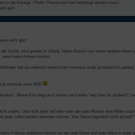
 in die Anzeige / Profil / Person erst mal hinterfragt werden muss!
sehr gut!
auen nicht gibt?
 auf der Suche, sind gerade im Urlaub, haben Besuch von einem anderen Mann 
s, wenn keine Antwort kommt.
indet, hat sie vielleicht einfach kein Interesse (solls ja tatsächlich geben)
ft ja nichtmal unser BND
n "Studium". Meine Frau fragt auch immer noch jeden "was hast du studiert?" un
n nicht anders. Und nicht jeder will oder kann alle paar Monate neue Bilder mac
ber jeder selbst bereits erkennen können. Was heisst eigentlich nicht aktuell
 keine Prüfung etablieren können bei der jede Dame und jeder Mann in jeder