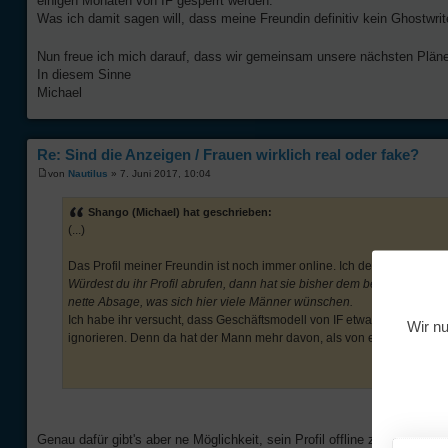
einigen Monaten von IF gesperrt werden.
Was ich damit sagen will, dass meine Freundin definitiv kein Ghostwri
Nun freue ich mich darauf, dass wir gemeinsam unsere nächsten Plä
In diesem Sinne
Michael
Re: Sind die Anzeigen / Frauen wirklich real oder fake?
von
Nautilus
» 7. Juni 2017, 10:04
Shango (Michael) hat geschrieben:
(...)
Das Profil meiner Freundin ist noch immer online. Ich denke, dass es ih
Würdest du ihr Profil abrufen, dann hat sie bisher dem betreffenden M
nette Absage, was sich hier viele Männer wünschen.
Ich habe ihr versucht, dass Geschäftsmodell von IF etwas zu erkläre
Wir nu
ignorieren. Denn da hat der Mann mehr davon, als von einer ehrlichen
Genau dafür gibt's aber ne Möglichkeit, sein Profil offline zu setzen. 