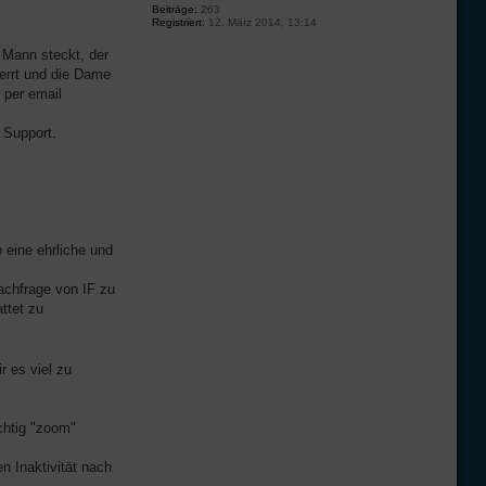
Beiträge:
263
Registriert:
12. März 2014, 13:14
 Mann steckt, der
perrt und die Dame
 per email
 Support.
 eine ehrliche und
achfrage von IF zu
ttet zu
r es viel zu
chtig "zoom"
en Inaktivität nach