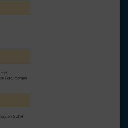
tter.
hte Foto, morgen
e Chancen SEHR