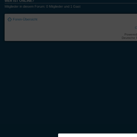
WER IST ONLINE?
Mitglieder in diesem Forum: 0 Mitglieder und 1 Gast
Foren-Übersicht
C
Powered
Deutsche 