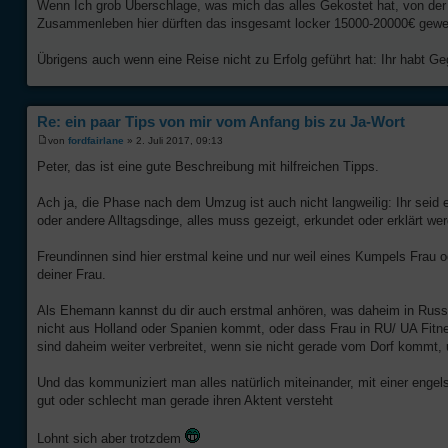
Wenn Ich grob Überschlage, was mich das alles Gekostet hat, von der 
Zusammenleben hier dürften das insgesamt locker 15000-20000€ gewe
Übrigens auch wenn eine Reise nicht zu Erfolg geführt hat: Ihr habt G
Re: ein paar Tips von mir vom Anfang bis zu Ja-Wort
von
fordfairlane
» 2. Juli 2017, 09:13
Peter, das ist eine gute Beschreibung mit hilfreichen Tipps.
Ach ja, die Phase nach dem Umzug ist auch nicht langweilig: Ihr seid 
oder andere Alltagsdinge, alles muss gezeigt, erkundet oder erklärt we
Freundinnen sind hier erstmal keine und nur weil eines Kumpels Frau 
deiner Frau.
Als Ehemann kannst du dir auch erstmal anhören, was daheim in Russ
nicht aus Holland oder Spanien kommt, oder dass Frau in RU/ UA Fitn
sind daheim weiter verbreitet, wenn sie nicht gerade vom Dorf kommt,
Und das kommuniziert man alles natürlich miteinander, mit einer enge
gut oder schlecht man gerade ihren Aktent versteht
Lohnt sich aber trotzdem