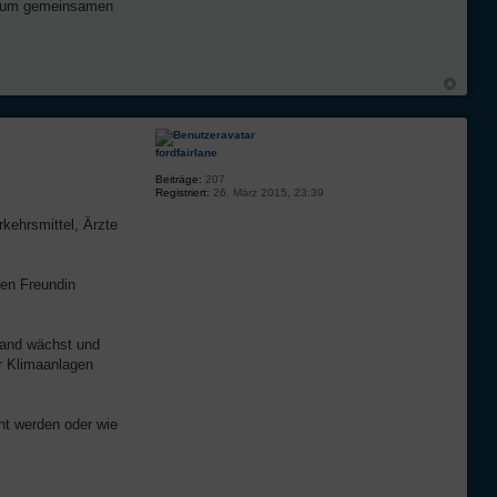
s zum gemeinsamen
fordfairlane
Beiträge:
207
Registriert:
26. März 2015, 23:39
kehrsmittel, Ärzte
uen Freundin
Land wächst und
r Klimaanlagen
ht werden oder wie