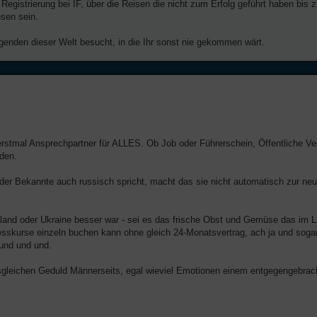
Registrierung bei IF, über die Reisen die nicht zum Erfolg geführt haben bi
sen sein.
egenden dieser Welt besucht, in die Ihr sonst nie gekommen wärt.
erstmal Ansprechpartner für ALLES. Ob Job oder Führerschein, Öffentliche Ver
rden.
oder Bekannte auch russisch spricht, macht das sie nicht automatisch zur ne
land oder Ukraine besser war - sei es das frische Obst und Gemüse das im 
esskurse einzeln buchen kann ohne gleich 24-Monatsvertrag, ach ja und soga
 und und und.
lsgleichen Geduld Männerseits, egal wieviel Emotionen einem entgegengebrac