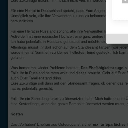
Eure Zukünftige macht, nimmt sich nicht viel. Ihr werdet erstaunt sei
Für eine Heirtat in Deutschland spricht, dass Eure Angebetete normaler
Unmöglich sein, alle ihre Verwandten zu uns zu bekommen. Von den K
herausrücken.
Für eine Heirat in Russland spricht, alle ihre Verwandten können komm
Außerdem ist eine russische Hochzeit eine ganz andere Hausnummer, a
Ich habe jedenfalls in Russland geheiratet und möchte dieses Erlebnis 
Allerdings müsst Ihr dort schon auf dem Standesamt tanzen (war jedenf
wurde in ein 2 Nummern zu kleines Hellrotes Hemd gesteckt. Ich kam mi
gefallen.
Was immer mal wieder Probleme bereitet:
Das Ehefähigkeitszeugnis
Falls Ihr in Russland heiraten wollt und dieses braucht. Geht auf Eue
auch Euer Familienstand drinn.
Eure Zukünftige soll dann auf den Standesamt fragen, ob denen das r
hat es jedenfalls gereicht.
Falls Ihr ein Scheidungsurteil zu übersetzten habt: Mich hatte unsere Ü
eine Kostenfrage, wenn das ganze Pamphlet übersetzt werden muss, ge
Kosten
Das „Vorhaben“ Ehefrau aus Osteuropa ist sicher
nix für Sparfüchse!!