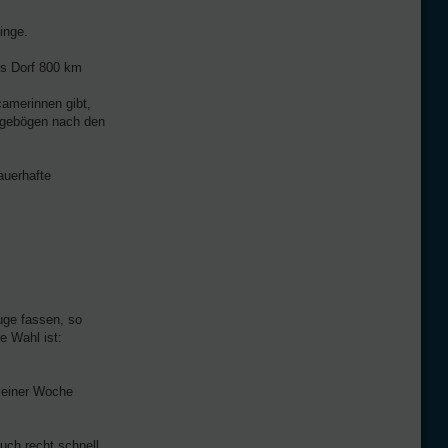
inge.
es Dorf 800 km
camerinnen gibt,
ragebögen nach den
auerhafte
uge fassen, so
e Wahl ist:
h einer Woche
uch recht schnell