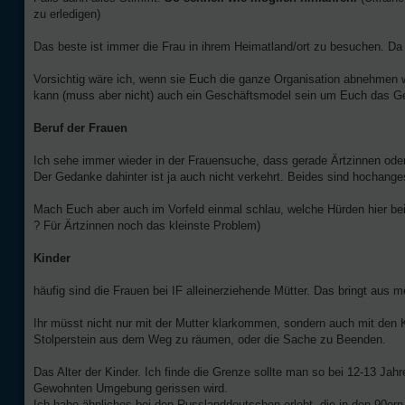
zu erledigen)
Das beste ist immer die Frau in ihrem Heimatland/ort zu besuchen. Da se
Vorsichtig wäre ich, wenn sie Euch die ganze Organisation abnehmen wi
kann (muss aber nicht) auch ein Geschäftsmodel sein um Euch das Ge
Beruf der Frauen
Ich sehe immer wieder in der Frauensuche, dass gerade Ärtzinnen oder 
Der Gedanke dahinter ist ja auch nicht verkehrt. Beides sind hochange
Mach Euch aber auch im Vorfeld einmal schlau, welche Hürden hier bei
? Für Ärtzinnen noch das kleinste Problem)
Kinder
häufig sind die Frauen bei IF alleinerziehende Mütter. Das bringt aus 
Ihr müsst nicht nur mit der Mutter klarkommen, sondern auch mit den K
Stolperstein aus dem Weg zu räumen, oder die Sache zu Beenden.
Das Alter der Kinder. Ich finde die Grenze sollte man so bei 12-13 Jah
Gewohnten Umgebung gerissen wird.
Ich habe ähnliches bei den Russlanddeutschen erlebt, die in den 90e