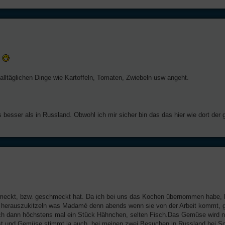
.
lltäglichen Dinge wie Kartoffeln, Tomaten, Zwiebeln usw angeht.
er als in Russland. Obwohl ich mir sicher bin das das hier wie dort der g
chmeckt, bzw. geschmeckt hat. Da ich bei uns das Kochen übernommen habe, 
nn herauszukitzeln was Madamé denn abends wenn sie von der Arbeit kommt, 
sch dann höchstens mal ein Stück Hähnchen, selten Fisch.Das Gemüse wird ni
st und Gemüse stimmt ja auch, bei meinen zwei Besuchen in Russland bei Sch