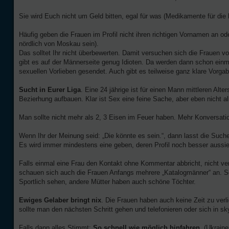
Sie wird Euch nicht um Geld bitten, egal für was (Medikamente für die
Häufig geben die Frauen im Profil nicht ihren richtigen Vornamen an o
nördlich von Moskau sein).
Das solltet Ihr nicht überbewerten. Damit versuchen sich die Frauen v
gibt es auf der Männerseite genug Idioten. Da werden dann schon einm
sexuellen Vorlieben gesendet. Auch gibt es teilweise ganz klare Vorgab
Sucht in Eurer Liga
. Eine 24 jährige ist für einen Mann mittleren Al
Bezierhung aufbauen. Klar ist Sex eine feine Sache, aber eben nicht al
Man sollte nicht mehr als 2, 3 Eisen im Feuer haben. Mehr Konversati
Wenn Ihr der Meinung seid: „Die könnte es sein.“, dann lasst die Suche
Es wird immer mindestens eine geben, deren Profil noch besser aussieh
Falls einmal eine Frau den Kontakt ohne Kommentar abbricht, nicht ve
schauen sich auch die Frauen Anfangs mehrere „Katalogmänner“ an. So
Sportlich sehen, andere Mütter haben auch schöne Töchter.
Ewiges Gelaber bringt nix
. Die Frauen haben auch keine Zeit zu verl
sollte man den nächsten Schritt gehen und telefonieren oder sich in s
Falls dann alles Stimmt:
So schnell wie möglich hinfahren.
(Ukraine 