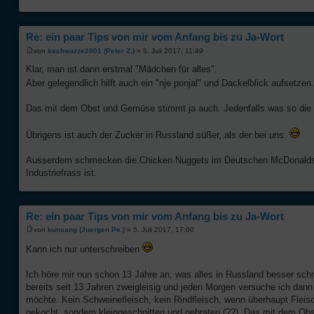
Re: ein paar Tips von mir vom Anfang bis zu Ja-Wort
von
kschwarze2001 (Peter Z.)
» 5. Juli 2017, 11:49
Klar, man ist dann erstmal "Mädchen für alles".
Aber gelegendlich hilft auch ein "nje ponjal" und Dackelblick aufsetzen
Das mit dem Obst und Gemüse stimmt ja auch. Jedenfalls was so die a
Übrigens ist auch der Zucker in Russland süßer, als der bei uns.
Ausserdem schmecken die Chicken Nuggets im Deutschen McDonalds bess
Industriefrass ist.
Re: ein paar Tips von mir vom Anfang bis zu Ja-Wort
von
kunsang (Juergen Pe.)
» 5. Juli 2017, 17:00
Kann ich nur unterschreiben
Ich höre mir nun schon 13 Jahre an, was alles in Russland besser s
bereits seit 13 Jahren zweigleisig und jeden Morgen versuche ich da
möchte. Kein Schweinefleisch, kein Rindfleisch, wenn überhaupt Flei
gekocht, sondern kleingeschnitten und gebraten (??). Das mit dem Ob