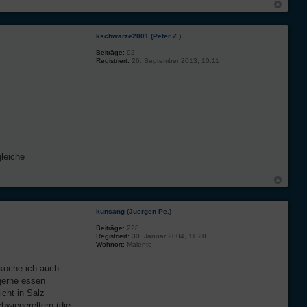
kschwarze2001 (Peter Z.)
Beiträge:
92
Registriert:
26. September 2013, 10:11
leiche
kunsang (Juergen Pe.)
Beiträge:
228
Registriert:
30. Januar 2004, 11:28
Wohnort:
Malente
koche ich auch
gerne essen
cht in Salz
wiegereltern (die