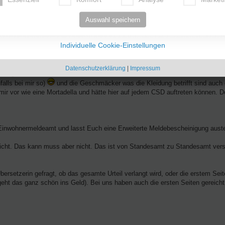
n, was es so alles für Formulare und Bescheinigungen gibt und was die so im 
weise nach der Hochzeit gleich bei euch bleiben kann. Allerdings dürfte es se
Auswahl speichern
osten einmal abgesehen, wird die Botschaft für eine 80jährige Babuschka k
Individuelle Cookie-Einstellungen
en und für unsere „Sippe“ ist es deutlich einfacher nach dem Osten zu reisen.
ls bei uns in Deutschland.
Datenschutzerklärung
|
Impressum
auf gar keinen Fall missen.
alls bei mir so)
und die Geschmäcker was die Kleidung betrifft sind auch 
r vor wie eine Mortadella und hätte hier auf jedem CSD auftreten können. Do
r Einwohnermeldeamt und lasst Euch eine Erweiterte Meldebescheinigung austel
eicht. Das kann muss aber nicht. Das ist von Standesamt zu Standesamt ver
bersetzerin gefragt, ob das gesamte Urteil verlangt wird, oder die erstem Sei
ht das ganz schön ins Geld). Bei uns haben auch die ersten Seiten gereicht