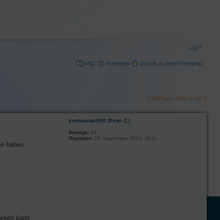
FAQ
Anmelden
Zurück zu InterFriendship
4 Beiträge • Seite
1
von
1
kschwarze2001 (Peter Z.)
Beiträge:
92
Registriert:
26. September 2013, 10:11
en haben.
leben kann.