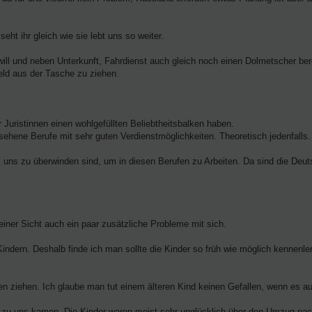
ht ihr gleich wie sie lebt uns so weiter.
ll und neben Unterkunft, Fahrdienst auch gleich noch einen Dolmetscher berei
ld aus der Tasche zu ziehen.
Juristinnen einen wohlgefüllten Beliebtheitsbalken haben.
sehene Berufe mit sehr guten Verdienstmöglichkeiten. Theoretisch jedenfalls.
 uns zu überwinden sind, um in diesen Berufen zu Arbeiten. Da sind die Deu
meiner Sicht auch ein paar zusätzliche Probleme mit sich.
indern. Deshalb finde ich man sollte die Kinder so früh wie möglich kennenl
ren ziehen. Ich glaube man tut einem älteren Kind keinen Gefallen, wenn es a
rn zu uns kamen. Die Kinder waren meist sehr unglücklich über den Umzug na