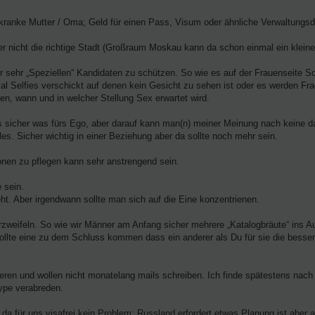
 kranke Mutter / Oma; Geld für einen Pass, Visum oder ähnliche Verwaltungsd
der nicht die richtige Stadt (Großraum Moskau kann da schon einmal ein klein
or sehr „Speziellen“ Kandidaten zu schützen. So wie es auf der Frauenseite S
al Selfies verschickt auf denen kein Gesicht zu sehen ist oder es werden F
en, wann und in welcher Stellung Sex erwartet wird.
ters sicher was fürs Ego, aber darauf kann man(n) meiner Meinung nach keine d
les. Sicher wichtig in einer Beziehung aber da sollte noch mehr sein.
onen zu pflegen kann sehr anstrengend sein.
 sein.
t. Aber irgendwann sollte man sich auf die Eine konzentrienen.
rzweifeln. So wie wir Männer am Anfang sicher mehrere „Katalogbräute“ ins A
llte eine zu dem Schluss kommen dass ein anderer als Du für sie die besser
ieren und wollen nicht monatelang mails schreiben. Ich finde spätestens nac
kype verabreden.
da für uns visafrei kein Problem; Russland erfordert etwas Planung ist aber a