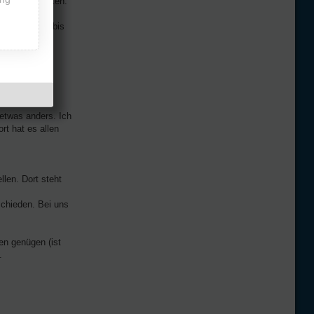
Einzelnen Kosten.
hr Schwierig bis
aum ein Visum
etwas anders. Ich
rt hat es allen
len. Dort steht
schieden. Bei uns
ten genügen (ist
.