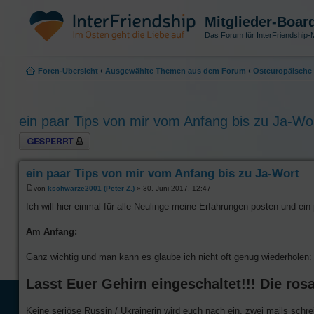
Mitglieder-Boar
Das Forum für InterFriendship-M
Foren-Übersicht
‹
Ausgewählte Themen aus dem Forum
‹
Osteuropäische 
ein paar Tips von mir vom Anfang bis zu Ja-Wo
Thema gesperrt
ein paar Tips von mir vom Anfang bis zu Ja-Wort
von
kschwarze2001 (Peter Z.)
» 30. Juni 2017, 12:47
Ich will hier einmal für alle Neulinge meine Erfahrungen posten und 
Am Anfang:
Ganz wichtig und man kann es glaube ich nicht oft genug wiederholen:
Lasst Euer Gehirn eingeschaltet!!! Die rosar
Keine seriöse Russin / Ukrainerin wird euch nach ein, zwei mails schr