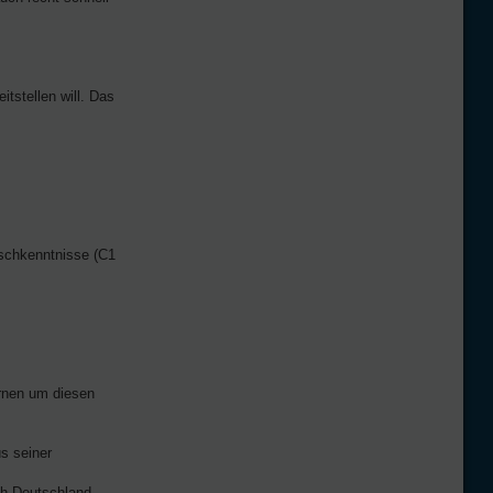
tstellen will. Das
tschkenntnisse (C1
ernen um diesen
us seiner
ch Deutschland,