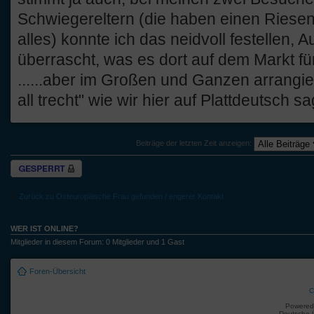
Schwiegereltern (die haben einen Riesen
alles) konnte ich das neidvoll festellen, 
überrascht, was es dort auf dem Markt fü
......aber im Großen und Ganzen arrangier
all trecht" wie wir hier auf Plattdeutsch s
Beiträge der letzten Zeit anzeigen:
Thema gesperrt
Zurück zu Osteuropäische Frau gefunden / engerer Kontakt
WER IST ONLINE?
Mitglieder in diesem Forum: 0 Mitglieder und 1 Gast
Foren-Übersicht
C
Powered
Deutsche 