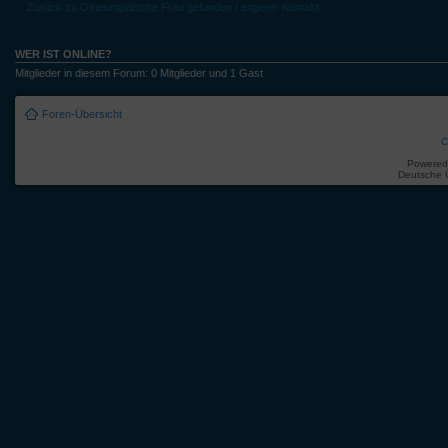
Zurück zu Osteuropäische Frau gefunden / engerer Kontakt
WER IST ONLINE?
Mitglieder in diesem Forum: 0 Mitglieder und 1 Gast
Foren-Übersicht
C
Powered
Deutsche 