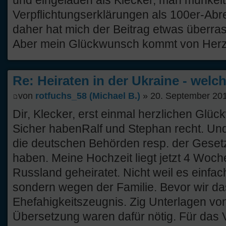
und eingeladen als Klecker, man munkelt
Verpflichtungserklärungen als 100er-Ab
daher hat mich der Beitrag etwas überras
Aber mein Glückwunsch kommt von Herze
Re: Heiraten in der Ukraine - welc
von
rotfuchs_58 (Michael B.)
» 20. September 201
Dir, Klecker, erst einmal herzlichen Glü
Sicher habenRalf und Stephan recht. Un
die deutschen Behörden resp. der Gesetz
haben. Meine Hochzeit liegt jetzt 4 Woch
Russland geheiratet. Nicht weil es einfache
sondern wegen der Familie. Bevor wir da
Ehefahigkeitszeugnis. Zig Unterlagen von 
Übersetzung waren dafür nötig. Für das V