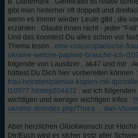
B. Dänemark . Geheiratet ist relativ schne
gibt man hinterher oft doppelt und dreifa
wenn es immer wieder Leute gibt , die 
erzählen . Glaubt ihnen nicht - jeder "Fall"
Und das konntest Du alles schon vor fast
Thema lesen .
eine-osteuropaeische-frau-
ukraine-welche-papiere-brauche-ich-t1
folgende von Lausitzer , ak47 und mir . A
hättest Du Dich hier vorbereiten können 
frau-heiraten/paesse-kopien-mit-apostille
t10977.html#p204422
, wo ich folgenden l
wichtigen und weniger wichtigen Infos :
h
ukraine.de/index.php/Threa ... das-Visum
Aber herzlichen Glückwunsch zur Hochze
Dir/Euch wird es sicher trotz aller Schwie