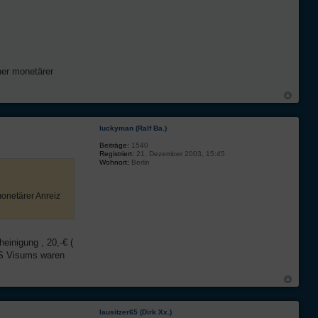
iner monetärer
luckyman (Ralf Ba.)
Beiträge:
1540
Registriert:
21. Dezember 2003, 15:45
Wohnort:
Berlin
monetärer Anreiz
einigung , 20,-€ (
RES Visums waren
lausitzer65 (Dirk Xx.)