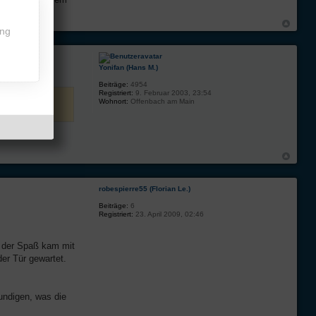
ing
Yonifan (Hans M.)
Beiträge:
4954
Registriert:
9. Februar 2003, 23:54
Wohnort:
Offenbach am Main
t
robespierre55 (Florian Le.)
Beiträge:
6
Registriert:
23. April 2009, 02:46
, der Spaß kam mit
der Tür gewartet.
kundigen, was die