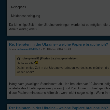
- Reisepass
- Meldebescheinigung
Da ich einige Zeit in der Ukraine verbringen werde: ist es möglich, die 
Anreiz weiter, oder?
Re: Heiraten in der Ukraine - welche Papiere brauche ich?
von
luckyman (Ralf Ba.)
» 11. Oktober 2014, 16:20
robespierre55 (Florian Le.) hat geschrieben:
Hallo an alle
Da ich einige Zeit in der Ukraine verbringen werde: ist es möglich, die
weiter, oder?
Hängt vom jeweiligen Standesamt ab . Ich brauchte vor 10 Jahren ledigl
anstelle des Ehefähigkeiszeugnisses ) und 2,76 Griven Schreibgebühren
diese Papiere mindestens hilfreich , wenn nicht sogar nötig . Wenn Ihr do
Re: Heiraten in der Ukraine - welche Papiere brauche ich?