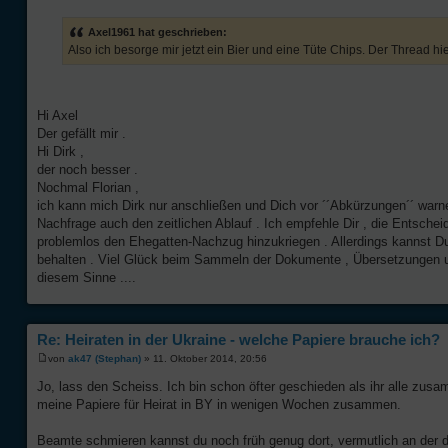
Axel1961 hat geschrieben:
Also ich besorge mir jetzt ein Bier und eine Tüte Chips. Der Thread hie
Hi Axel
Der gefällt mir .
Hi Dirk ,
der noch besser .
Nochmal Florian ,
ich kann mich Dirk nur anschließen und Dich vor ´´Abkürzungen´´ war
Nachfrage auch den zeitlichen Ablauf . Ich empfehle Dir , die Entsche
problemlos den Ehegatten-Nachzug hinzukriegen . Allerdings kannst Du
behalten . Viel Glück beim Sammeln der Dokumente , Übersetzungen un
diesem Sinne ....
Re: Heiraten in der Ukraine - welche Papiere brauche ich?
von
ak47 (Stephan)
» 11. Oktober 2014, 20:56
Jo, lass den Scheiss. Ich bin schon öfter geschieden als ihr alle zu
meine Papiere für Heirat in BY in wenigen Wochen zusammen.
Beamte schmieren kannst du noch früh genug dort, vermutlich an der dri