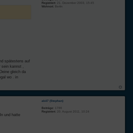
Registriert:
21. Dezember 2003, 15:45
Wohnort:
Berlin
nd spätestens auf
 sein kannst ,
Deine gleich da
gal wo . in
ak47 (Stephan)
Beiträge:
1786
Registriert:
20. August 2011, 10:24
ln und hatte