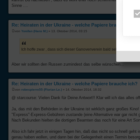
Sinne ....
Re: Heiraten in der Ukraine - welche Papiere brauche ich?
von
Yonifan (Hans M.)
» 13. Oktober 2014, 03:15
Ich hoffe zwar , dass sich dieser Ganovenverein bald selbst erledigt
Aber wir sollten den Russen zumindest das selbe wünschen...
Re: Heiraten in der Ukraine - welche Papiere brauche ich?
von
robespierre55 (Florian Le.)
» 14. Oktober 2014, 16:32
@ starcourse: Vielen Dank für Deine Antwort!! Klar will ich das alles off
Ja, das mit den Behörden in der Ukraine ist wirklich ganz großes Kin
"Express"-Express-Gebühren zustande (eine Alternative war gar nicht ge
Nach Bekunden hielten die dortigen Beamten das noch für eine Art So
Also ich fahr jetzt in einigen Tagen hin, daß das nicht so schnell geht
genau haben wollen, und dann bei der Gelegenheit einen Termin besor