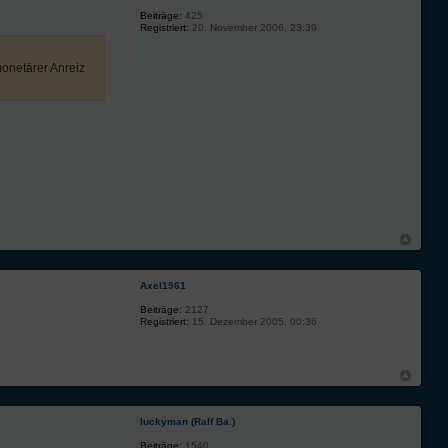
Beiträge:
425
Registriert:
20. November 2006, 23:39
monetärer Anreiz
Axel1961
Beiträge:
2127
Registriert:
15. Dezember 2005, 00:36
luckyman (Ralf Ba.)
Beiträge:
1540