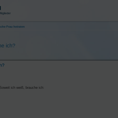
d
itglieder
sche Frau heiraten
he ich?
ch?
Soweit ich weiß, brauche ich: