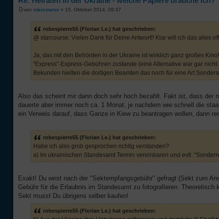
Re: Heiraten in der Ukraine - welche Papiere brauche ich?
von
starcourse
» 15. Oktober 2014, 09:37
robespierre55 (Florian Le.) hat geschrieben:
@ starcourse: Vielen Dank für Deine Antwort!! Klar will ich das alles off
Ja, das mit den Behörden in der Ukraine ist wirklich ganz großes Kin
"Express"-Express-Gebühren zustande (eine Alternative war gar nicht g
Bekunden hielten die dortigen Beamten das noch für eine Art Sondera
Also das scheint mir dann doch sehr hoch bezahlt. Fakt ist, dass der 
dauerte aber immer noch ca. 1 Monat, je nachdem wie schnell die staat
ein Verweis darauf, dass Ganze in Kiew zu beantragen wollen, dann re
robespierre55 (Florian Le.) hat geschrieben:
Habe ich also grob gesprochen richtig verstanden?
a) Im ukrainischen Standesamt Termin vereinbaren und evtl. "Sonderr
Exakt! Du wirst nach der "Sektempfangsgebühr" gefragt (Sekt zum A
Gebühr für die Erlaubnis im Standesamt zu fotografieren. Theoretisch
Sekt musst Du übrigens selber kaufen!
robespierre55 (Florian Le.) hat geschrieben: