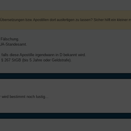
 Übersetzungen bzw. Apostillen dort ausfertigen zu lassen? Sicher hilft ein kleiner 
e Fälschung.
e UA-Standesamt.
falls diese Apostille irgendwann in D bekannt wird.
 § 267 StGB (bis 5 Jahre oder Geldstrafe).
r wird bestimmt noch lustig...