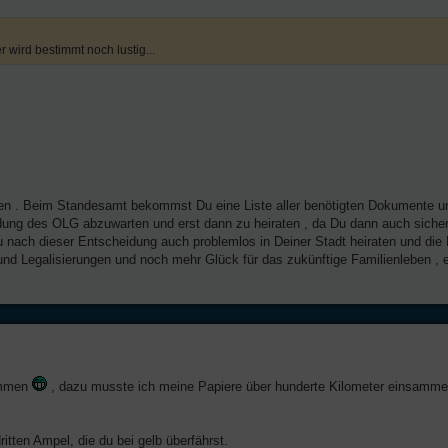
r wird bestimmt noch lustig...
nen . Beim Standesamt bekommst Du eine Liste aller benötigten Dokumente u
idung des OLG abzuwarten und erst dann zu heiraten , da Du dann auch sicher
 nach dieser Entscheidung auch problemlos in Deiner Stadt heiraten und die 
d Legalisierungen und noch mehr Glück für das zukünftige Familienleben , e
sammen
, dazu musste ich meine Papiere über hunderte Kilometer einsamme
tten Ampel, die du bei gelb überfährst.