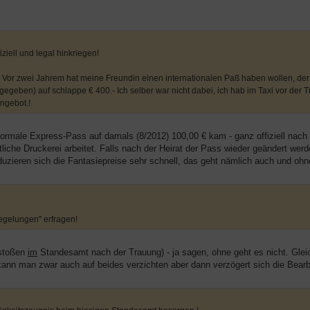
iziell und legal hinkriegen!
o! Vor zwei Jahrem hat meine Freundin einen internationalen Paß haben wollen, de
egeben) auf schlappe € 400.- Ich selber war nicht dabei, ich hab im Taxi vor der 
ngebot.!
normale Express-Pass auf damals (8/2012) 100,00 € kam - ganz offiziell nach
liche Druckerei arbeitet. Falls nach der Heirat der Pass wieder geändert werd
duzieren sich die Fantasiepreise sehr schnell, das geht nämlich auch und oh
egelungen" erfragen!
nstoßen
im
Standesamt nach der Trauung) - ja sagen, ohne geht es nicht. Gleich
 kann man zwar auch auf beides verzichten aber dann verzögert sich die Bearb