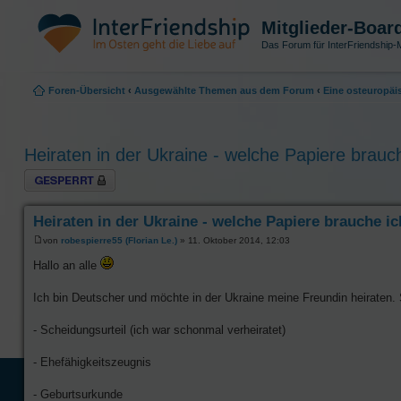
Mitglieder-Boar
Das Forum für InterFriendship-M
Foren-Übersicht
‹
Ausgewählte Themen aus dem Forum
‹
Eine osteuropäi
Heiraten in der Ukraine - welche Papiere brauc
Thema gesperrt
Heiraten in der Ukraine - welche Papiere brauche i
von
robespierre55 (Florian Le.)
» 11. Oktober 2014, 12:03
Hallo an alle
Ich bin Deutscher und möchte in der Ukraine meine Freundin heiraten. 
- Scheidungsurteil (ich war schonmal verheiratet)
- Ehefähigkeitszeugnis
- Geburtsurkunde