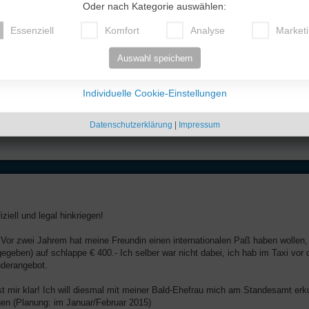
Oder nach Kategorie auswählen:
Essenziell
Komfort
Analyse
Market
Auswahl speichern
Individuelle Cookie-Einstellungen
 und dieses geschundene Volk eine wirklich gewählte demokratische Regierung krieg
Datenschutzerklärung
|
Impressum
iziell und legal hinkriegen!
o! Vor zwei Jahrem hat meine Freundin einen internationalen Paß haben wollen
geben) auf schlappe € 400.- Ich selber war nicht dabei, ich hab im Taxi vor 
nderangebot.
 ist mir klar! Ich will diesmal mit meiner Bald-Ehefrau mich am Standesamt er
gen (Planung: im Januar/Februar 2015)