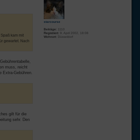
starcourse
Beiträge:
1110
Registriert:
9. April 2002, 18:08
r Spaß kam mit
Wohnort:
Düsseldorf
Tür gewartet. Nach
 Gebührentabelle,
en muss, reicht
ne Extra-Gebühren.
es gilt für die
eitung sehr. Den