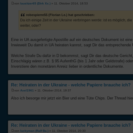
von
lausitzer65 (Dirk Xx.)
» 11. Oktober 2014, 18:53
robespierre55 (Florian Le.) hat geschrieben:
Da ich einige Zeit in der Ukraine verbringen werde: ist es möglich, die
weiter, oder?
Eine in UA ausgefertigte Apostille auf ein deutsches Dokument ist ein
Inwieweit Du damit in UA heiraten kannst, sagt Dir das entsprechend
Welche Strafe Du dafür in D bekommst, sagt Dir das deutsche Gericht, 
Einschlägig wären z.B. § 95 AufenthG (bis 1 Jahr oder Geldstrafe) oder
Inverstiere den monetären Anreiz lieber in ordentliche Dokumente.
Re: Heiraten in der Ukraine - welche Papiere brauche ich?
von
Axel1961
» 11. Oktober 2014, 19:37
Also ich besorge mir jetzt ein Bier und eine Tüte Chips. Der Thread hie
Re: Heiraten in der Ukraine - welche Papiere brauche ich?
von
luckyman (Ralf Ba.)
» 11. Oktober 2014, 20:30