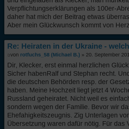
und eingeladen als Klecker, man munkelt
Verpflichtungserklärungen als 100er-Ab
daher hat mich der Beitrag etwas überras
Aber mein Glückwunsch kommt von Herze
Re: Heiraten in der Ukraine - welc
von
rotfuchs_58 (Michael B.)
» 20. September 201
Dir, Klecker, erst einmal herzlichen Glü
Sicher habenRalf und Stephan recht. Un
die deutschen Behörden resp. der Gesetz
haben. Meine Hochzeit liegt jetzt 4 Woch
Russland geheiratet. Nicht weil es einfache
sondern wegen der Familie. Bevor wir da
Ehefahigkeitszeugnis. Zig Unterlagen von 
Übersetzung waren dafür nötig. Für das V