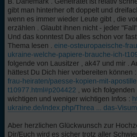
B. Dänemark . Geheiratet ist relativ schne
gibt man hinterher oft doppelt und dreifa
wenn es immer wieder Leute gibt , die 
erzählen . Glaubt ihnen nicht - jeder "Fall"
Und das konntest Du alles schon vor fast
Thema lesen .
eine-osteuropaeische-frau-
ukraine-welche-papiere-brauche-ich-t1
folgende von Lausitzer , ak47 und mir . A
hättest Du Dich hier vorbereiten können 
frau-heiraten/paesse-kopien-mit-apostille
t10977.html#p204422
, wo ich folgenden l
wichtigen und weniger wichtigen Infos :
h
ukraine.de/index.php/Threa ... das-Visum
Aber herzlichen Glückwunsch zur Hochze
Dir/Euch wird es sicher trotz aller Schwie