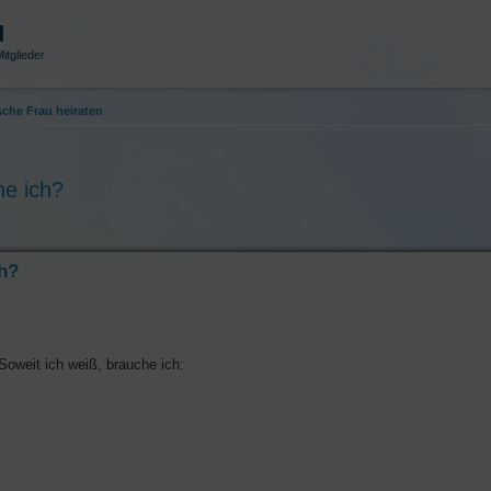
d
itglieder
sche Frau heiraten
he ich?
ch?
Soweit ich weiß, brauche ich: