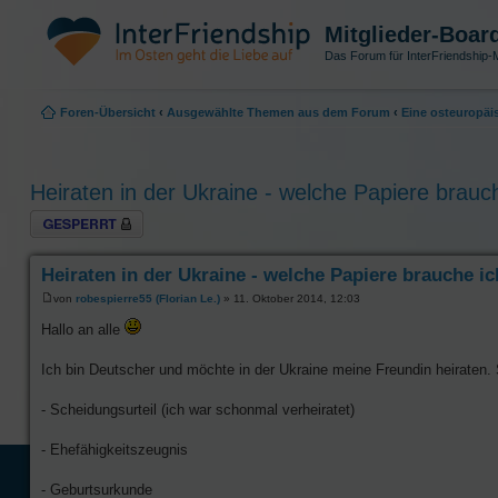
Mitglieder-Boar
Das Forum für InterFriendship-M
Foren-Übersicht
‹
Ausgewählte Themen aus dem Forum
‹
Eine osteuropäi
Heiraten in der Ukraine - welche Papiere brauc
Thema gesperrt
Heiraten in der Ukraine - welche Papiere brauche i
von
robespierre55 (Florian Le.)
» 11. Oktober 2014, 12:03
Hallo an alle
Ich bin Deutscher und möchte in der Ukraine meine Freundin heiraten. 
- Scheidungsurteil (ich war schonmal verheiratet)
- Ehefähigkeitszeugnis
- Geburtsurkunde