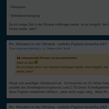
- Reisepass
- Meldebescheinigung
Da ich einige Zeit in der Ukraine verbringen werde: ist es möglich, die 
Anreiz weiter, oder?
Re: Heiraten in der Ukraine - welche Papiere brauche ich?
von
luckyman (Ralf Ba.)
» 11. Oktober 2014, 16:20
robespierre55 (Florian Le.) hat geschrieben:
Hallo an alle
Da ich einige Zeit in der Ukraine verbringen werde: ist es möglich, die
weiter, oder?
Hängt vom jeweiligen Standesamt ab . Ich brauchte vor 10 Jahren ledigl
anstelle des Ehefähigkeiszeugnisses ) und 2,76 Griven Schreibgebühren
diese Papiere mindestens hilfreich , wenn nicht sogar nötig . Wenn Ihr do
Re: Heiraten in der Ukraine - welche Papiere brauche ich?