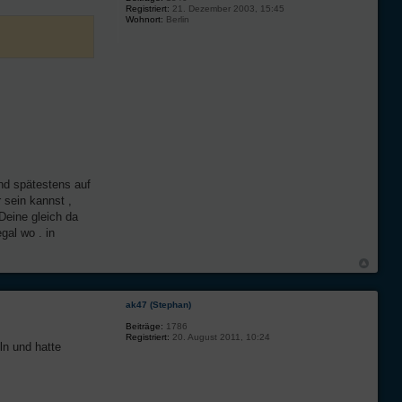
Registriert:
21. Dezember 2003, 15:45
Wohnort:
Berlin
nd spätestens auf
 sein kannst ,
Deine gleich da
gal wo . in
ak47 (Stephan)
Beiträge:
1786
Registriert:
20. August 2011, 10:24
ln und hatte