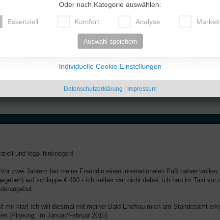
Oder nach Kategorie auswählen:
Essenziell
Komfort
Analyse
Market
Auswahl speichern
Individuelle Cookie-Einstellungen
 und dieses geschundene Volk eine wirklich gewählte demokratische Regierung krieg
Datenschutzerklärung
|
Impressum
iziell und legal hinkriegen!
o! Vor zwei Jahrem hat meine Freundin einen internationalen Paß haben wollen
geben) auf schlappe € 400.- Ich selber war nicht dabei, ich hab im Taxi vor 
nderangebot.
 ist mir klar! Ich will diesmal mit meiner Bald-Ehefrau mich am Standesamt er
gen (Planung: im Januar/Februar 2015)