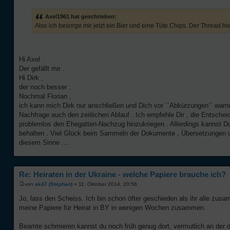
Axel1961 hat geschrieben:
Also ich besorge mir jetzt ein Bier und eine Tüte Chips. Der Thread hie
Hi Axel
Der gefällt mir .
Hi Dirk ,
der noch besser .
Nochmal Florian ,
ich kann mich Dirk nur anschließen und Dich vor ´´Abkürzungen´´ war
Nachfrage auch den zeitlichen Ablauf . Ich empfehle Dir , die Entsche
problemlos den Ehegatten-Nachzug hinzukriegen . Allerdings kannst Du
behalten . Viel Glück beim Sammeln der Dokumente , Übersetzungen un
diesem Sinne ....
Re: Heiraten in der Ukraine - welche Papiere brauche ich?
von
ak47 (Stephan)
» 11. Oktober 2014, 20:56
Jo, lass den Scheiss. Ich bin schon öfter geschieden als ihr alle zu
meine Papiere für Heirat in BY in wenigen Wochen zusammen.
Beamte schmieren kannst du noch früh genug dort, vermutlich an der dri