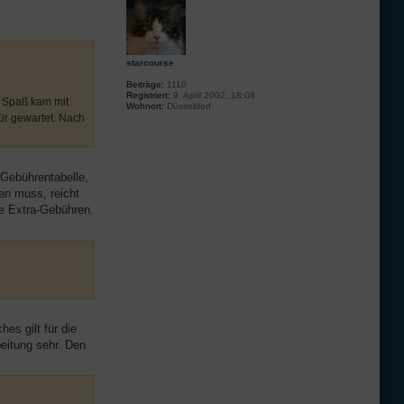
starcourse
Beiträge:
1110
Registriert:
9. April 2002, 18:08
r Spaß kam mit
Wohnort:
Düsseldorf
Tür gewartet. Nach
 Gebührentabelle,
en muss, reicht
ne Extra-Gebühren.
es gilt für die
eitung sehr. Den