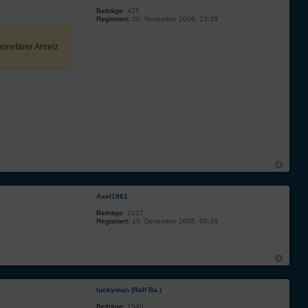
Beiträge:
425
Registriert:
20. November 2006, 23:39
monetärer Anreiz
Axel1961
Beiträge:
2127
Registriert:
15. Dezember 2005, 00:36
luckyman (Ralf Ba.)
Beiträge:
1540