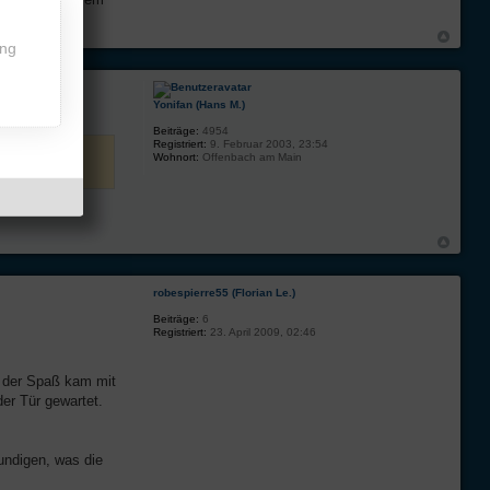
ing
Yonifan (Hans M.)
Beiträge:
4954
Registriert:
9. Februar 2003, 23:54
Wohnort:
Offenbach am Main
t
robespierre55 (Florian Le.)
Beiträge:
6
Registriert:
23. April 2009, 02:46
, der Spaß kam mit
der Tür gewartet.
kundigen, was die