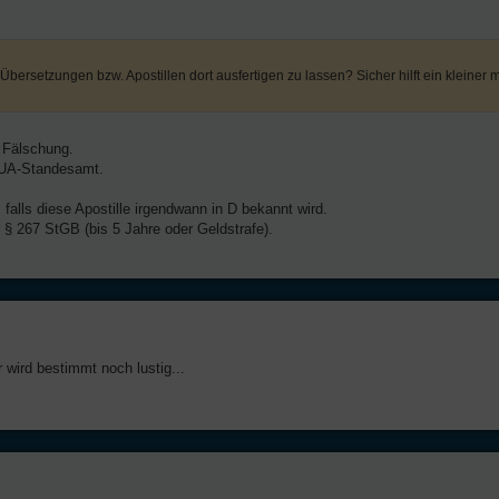
 Übersetzungen bzw. Apostillen dort ausfertigen zu lassen? Sicher hilft ein kleiner 
e Fälschung.
e UA-Standesamt.
falls diese Apostille irgendwann in D bekannt wird.
 § 267 StGB (bis 5 Jahre oder Geldstrafe).
r wird bestimmt noch lustig...