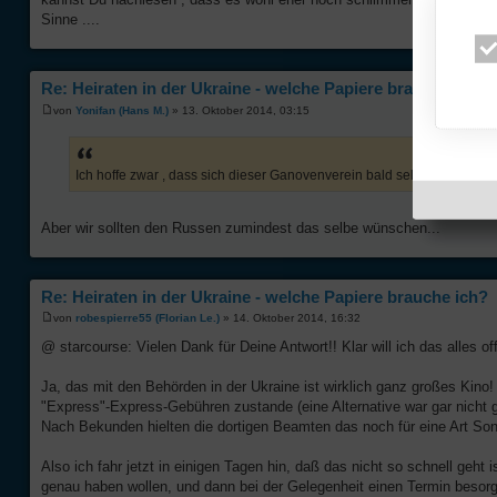
Sinne ....
Re: Heiraten in der Ukraine - welche Papiere brauche ich?
von
Yonifan (Hans M.)
» 13. Oktober 2014, 03:15
Ich hoffe zwar , dass sich dieser Ganovenverein bald selbst erledigt
Aber wir sollten den Russen zumindest das selbe wünschen...
Re: Heiraten in der Ukraine - welche Papiere brauche ich?
von
robespierre55 (Florian Le.)
» 14. Oktober 2014, 16:32
@ starcourse: Vielen Dank für Deine Antwort!! Klar will ich das alles off
Ja, das mit den Behörden in der Ukraine ist wirklich ganz großes Kin
"Express"-Express-Gebühren zustande (eine Alternative war gar nicht ge
Nach Bekunden hielten die dortigen Beamten das noch für eine Art So
Also ich fahr jetzt in einigen Tagen hin, daß das nicht so schnell geht
genau haben wollen, und dann bei der Gelegenheit einen Termin besor