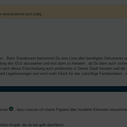
r wird bestimmt noch lustig...
nen . Beim Standesamt bekommst Du eine Liste aller benötigten Dokumente u
idung des OLG abzuwarten und erst dann zu heiraten , da Du dann auch sicher
 nach dieser Entscheidung auch problemlos in Deiner Stadt heiraten und die 
d Legalisierungen und noch mehr Glück für das zukünftige Familienleben , e
sammen
, dazu musste ich meine Papiere über hunderte Kilometer einsamme
tten Ampel, die du bei gelb überfährst.