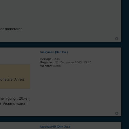
iner monetärer
luckyman (Ralf Ba.)
Beiträge:
1540
Registriert:
21. Dezember 2003, 15:45
Wohnort:
Berlin
monetärer Anreiz
einigung , 20,-€ (
RES Visums waren
lausitzer65 (Dirk Xx.)