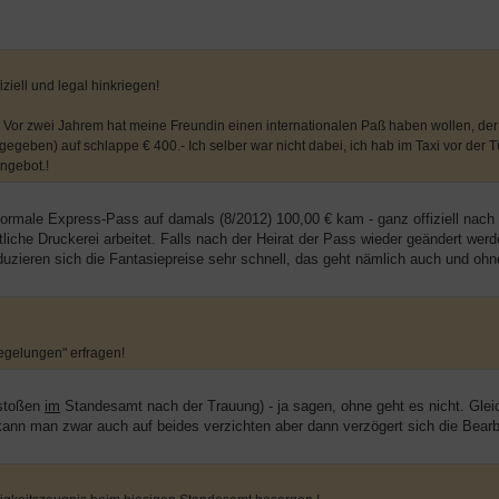
iziell und legal hinkriegen!
o! Vor zwei Jahrem hat meine Freundin einen internationalen Paß haben wollen, de
egeben) auf schlappe € 400.- Ich selber war nicht dabei, ich hab im Taxi vor der 
ngebot.!
normale Express-Pass auf damals (8/2012) 100,00 € kam - ganz offiziell nach
liche Druckerei arbeitet. Falls nach der Heirat der Pass wieder geändert werd
duzieren sich die Fantasiepreise sehr schnell, das geht nämlich auch und oh
egelungen" erfragen!
nstoßen
im
Standesamt nach der Trauung) - ja sagen, ohne geht es nicht. Gleich
 kann man zwar auch auf beides verzichten aber dann verzögert sich die Bearb