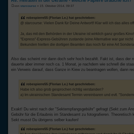
Re: Heiraten in der Ukraine - welche Papiere brauche ich?
von
starcourse
» 15. Oktober 2014, 09:37
robespierre55 (Florian Le.) hat geschrieben:
@ starcourse: Vielen Dank für Deine Antwort!! Klar will ich das alles off
Ja, das mit den Behörden in der Ukraine ist wirklich ganz großes Kin
"Express"-Express-Gebühren zustande (eine Alternative war gar nicht g
Bekunden hielten die dortigen Beamten das noch für eine Art Sondera
Also das scheint mir dann doch sehr hoch bezahlt. Fakt ist, dass der 
dauerte aber immer noch ca. 1 Monat, je nachdem wie schnell die staat
ein Verweis darauf, dass Ganze in Kiew zu beantragen wollen, dann re
robespierre55 (Florian Le.) hat geschrieben:
Habe ich also grob gesprochen richtig verstanden?
a) Im ukrainischen Standesamt Termin vereinbaren und evtl. "Sonderr
Exakt! Du wirst nach der "Sektempfangsgebühr" gefragt (Sekt zum A
Gebühr für die Erlaubnis im Standesamt zu fotografieren. Theoretisch
Sekt musst Du übrigens selber kaufen!
robespierre55 (Florian Le.) hat geschrieben: