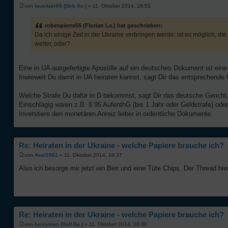
von
lausitzer65 (Dirk Xx.)
» 11. Oktober 2014, 18:53
robespierre55 (Florian Le.) hat geschrieben:
Da ich einige Zeit in der Ukraine verbringen werde: ist es möglich, die
weiter, oder?
Eine in UA ausgefertigte Apostille auf ein deutsches Dokument ist ein
Inwieweit Du damit in UA heiraten kannst, sagt Dir das entsprechend
Welche Strafe Du dafür in D bekommst, sagt Dir das deutsche Gericht, 
Einschlägig wären z.B. § 95 AufenthG (bis 1 Jahr oder Geldstrafe) oder
Inverstiere den monetären Anreiz lieber in ordentliche Dokumente.
Re: Heiraten in der Ukraine - welche Papiere brauche ich?
von
Axel1961
» 11. Oktober 2014, 19:37
Also ich besorge mir jetzt ein Bier und eine Tüte Chips. Der Thread hie
Re: Heiraten in der Ukraine - welche Papiere brauche ich?
von
luckyman (Ralf Ba.)
» 11. Oktober 2014, 20:30