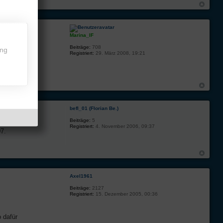
Marina_IF
Beiträge:
708
ing
Registriert:
29. März 2008, 19:21
befl_01 (Florian Be.)
Beiträge:
5
Registriert:
4. November 2006, 09:37
7.
Axel1961
Beiträge:
2127
Registriert:
15. Dezember 2005, 00:36
 dafür