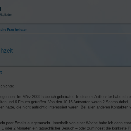
d
itglieder
sche Frau heiraten
hzeit
t
schichte:
begonnen. Im März 2009 habe ich geheiratet. In diesem Zeitfenster habe ich 
ten und 6 Frauen getroffen. Von den 10-15 Antworten waren 2 Scams dabei. D
 hatte, die nicht aufrichtig interessiert waren. Bei allen anderen Kontakten 
t ein paar Emails ausgetauscht. Innerhalb von einer Woche habe ich dann ent
 1 oder 2 Monaten ein tatsächlicher Besuch – oder zumindest die konkrete Pl