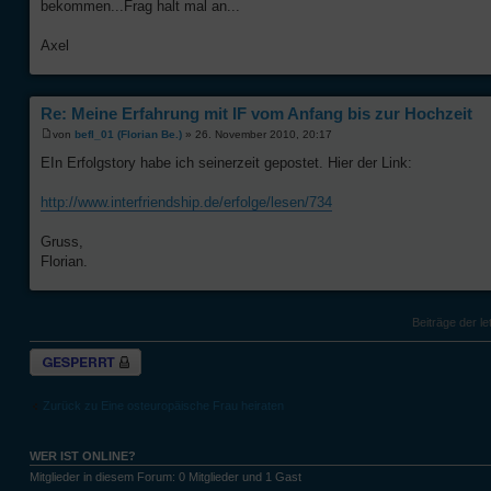
bekommen...Frag halt mal an...
Axel
Re: Meine Erfahrung mit IF vom Anfang bis zur Hochzeit
von
befl_01 (Florian Be.)
» 26. November 2010, 20:17
EIn Erfolgstory habe ich seinerzeit gepostet. Hier der Link:
http://www.interfriendship.de/erfolge/lesen/734
Gruss,
Florian.
Beiträge der le
Thema gesperrt
Zurück zu Eine osteuropäische Frau heiraten
WER IST ONLINE?
Mitglieder in diesem Forum: 0 Mitglieder und 1 Gast