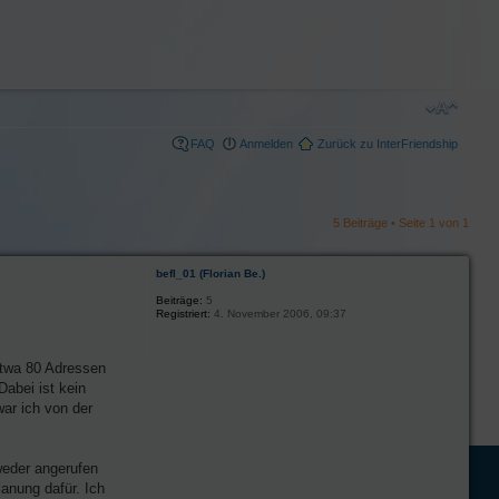
FAQ
Anmelden
Zurück zu InterFriendship
5 Beiträge • Seite
1
von
1
befl_01 (Florian Be.)
Beiträge:
5
Registriert:
4. November 2006, 09:37
etwa 80 Adressen
abei ist kein
war ich von der
weder angerufen
anung dafür. Ich