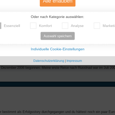
Alle erlauben
Oder nach Kategorie auswählen:
Essenziell
Komfort
Analyse
Market
Für Kritik sind wir auch immer offen, selbstverständlich.
Auswahl speichern
Individuelle Cookie-Einstellungen
Datenschutzerklärung
|
Impressum
m Dezember 2006 begonnen. Meine erste Reise nach Russlnad war im Juli 200
er bestimmt als Erfolgsstory durchgegangen und du hättest noch ein paar Euro