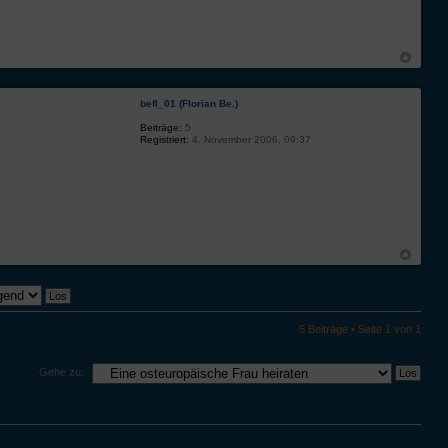
befl_01 (Florian Be.)
Beiträge:
5
Registriert:
4. November 2006, 09:37
5 Beiträge • Seite
1
von
1
Gehe zu: