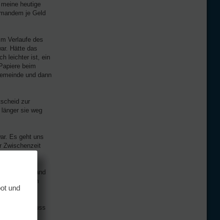
h meine heutige
iemandem je Geld
Im Verlaufe des
ar. Hätte das
 leichter ist, ein
Papiere beim
gemeinde und dann
tscheid zur
e länger sie weg
ar. Es geht uns
er Zwischenzeit
habe durchs Band
e Schweiz auch
bot und
. Letztlich muss