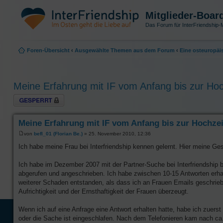
Mitglieder-Boar
Das Forum für InterFriendship-M
Foren-Übersicht
‹
Ausgewählte Themen aus dem Forum
‹
Eine osteuropäi
Meine Erfahrung mit IF vom Anfang bis zur Hoc
Thema gesperrt
Meine Erfahrung mit IF vom Anfang bis zur Hochzei
von
befl_01 (Florian Be.)
» 25. November 2010, 12:36
Ich habe meine Frau bei Interfriendship kennen gelernt. Hier meine Ge
Ich habe im Dezember 2007 mit der Partner-Suche bei Interfriendship 
abgerufen und angeschrieben. Ich habe zwischen 10-15 Antworten erhal
weiterer Schaden entstanden, als dass ich an Frauen Emails geschrieben
Aufrichtigkeit und der Ernsthaftigkeit der Frauen überzeugt.
Wenn ich auf eine Anfrage eine Antwort erhalten hatte, habe ich zuers
oder die Sache ist eingeschlafen. Nach dem Telefonieren kam nach ca.