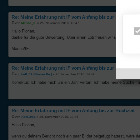
Re: Meine Erfahrung mit IF vom Anfang bis zur Hochzeit
von
Marina_IF
» 25. November 2010, 13:47
Hallo Florian,
danke für die gute Bewertung. Über einen Lob freuen wir uns immer
Marina/IF
Re: Meine Erfahrung mit IF vom Anfang bis zur Hochzeit
von
befl_01 (Florian Be.)
» 25. November 2010, 14:42
Korrektur: Ich habe mich um ein Jahr vertan: Ich habe meine Suche i
Re: Meine Erfahrung mit IF vom Anfang bis zur Hochzeit
von
Axel1961
» 25. November 2010, 17:35
Hallo Florian,
wenn du deinem Bericht noch ein paar Bilder beigefügt hättest, wäre d