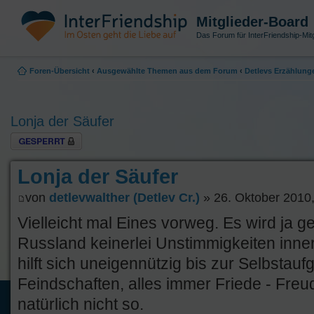
Mitglieder-Board
Das Forum für InterFriendship-Mitg
Foren-Übersicht
‹
Ausgewählte Themen aus dem Forum
‹
Detlevs Erzählung
Lonja der Säufer
Thema gesperrt
Lonja der Säufer
von
detlevwalther (Detlev Cr.)
» 26. Oktober 2010,
Vielleicht mal Eines vorweg. Es wird ja ge
Russland keinerlei Unstimmigkeiten inne
hilft sich uneigennützig bis zur Selbstaufg
Feindschaften, alles immer Friede - Freu
natürlich nicht so.