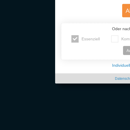
A
Oder nac
Essenziell
Komf
A
Individue
Datensch