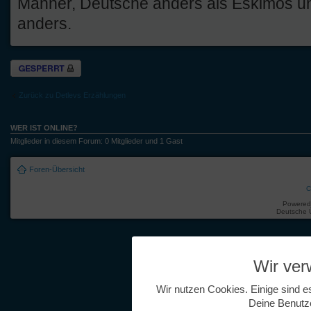
Männer, Deutsche anders als Eskimos 
anders.
Thema gesperrt
Zurück zu Detlevs Erzählungen
WER IST ONLINE?
Mitglieder in diesem Forum: 0 Mitglieder und 1 Gast
Foren-Übersicht
C
Powered
Deutsche 
Wir ve
Wir nutzen Cookies. Einige sind e
Deine Benutz