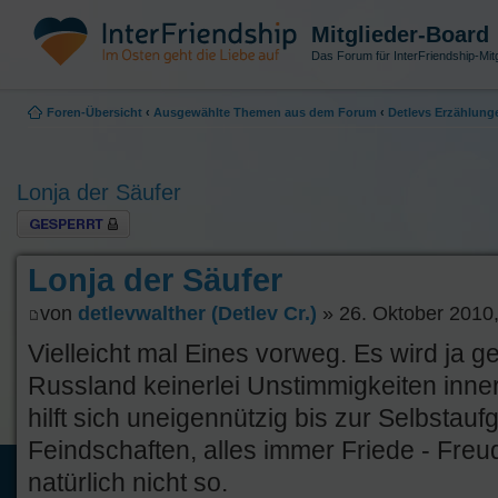
Mitglieder-Board
Das Forum für InterFriendship-Mitg
Foren-Übersicht
‹
Ausgewählte Themen aus dem Forum
‹
Detlevs Erzählung
Lonja der Säufer
Thema gesperrt
Lonja der Säufer
von
detlevwalther (Detlev Cr.)
» 26. Oktober 2010,
Vielleicht mal Eines vorweg. Es wird ja ge
Russland keinerlei Unstimmigkeiten inne
hilft sich uneigennützig bis zur Selbstaufg
Feindschaften, alles immer Friede - Freu
natürlich nicht so.