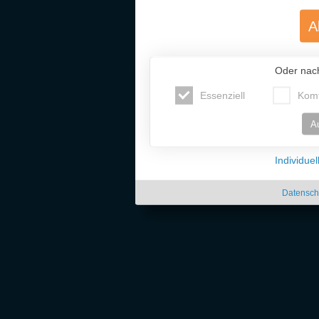
A
Oder nac
Essenziell
Komf
A
Individue
Datensch