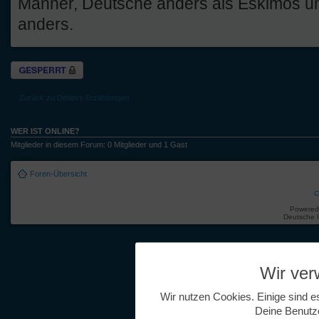
Männer, Deutsche anders als Eskimos 
anders.
Thema gesperrt
Zurück zu Detlevs Erzählungen
WER IST ONLINE?
Mitglieder in diesem Forum: 0 Mitglieder und 1 Gast
Foren-Übersicht
C
Powered
Deutsche 
Wir ve
Wir nutzen Cookies. Einige sind e
Deine Benutz